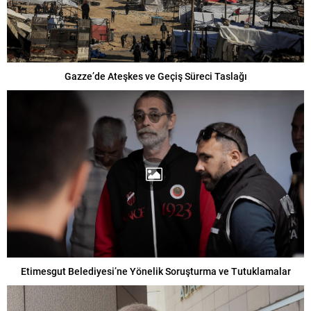
Gazze’de Ateşkes ve Geçiş Süreci Taslağı
Etimesgut Belediyesi’ne Yönelik Soruşturma ve Tutuklamalar