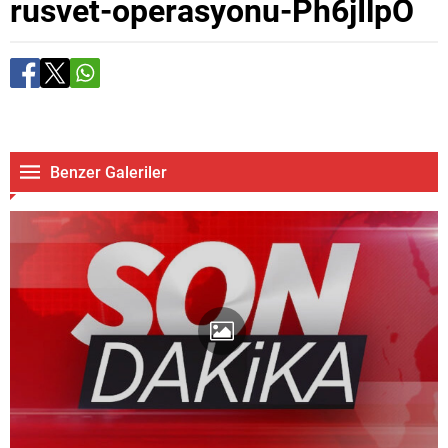
rusvet-operasyonu-Ph6jIlpO
Benzer Galeriler