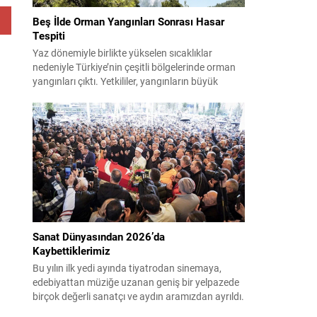
Beş İlde Orman Yangınları Sonrası Hasar
Tespiti
Yaz dönemiyle birlikte yükselen sıcaklıklar
nedeniyle Türkiye’nin çeşitli bölgelerinde orman
yangınları çıktı. Yetkililer, yangınların büyük
ölçüde kontrol altına alınmasına rağmen riskin
sürmesi nedeniyle vatandaşları dikkatli olmaya
çağırıyor. Çevre, Şehircilik ve İklim Değişikliği
Bakanı Murat Kurum, beş ilde yapılan hasar
tespitlerinin sonuçlarını paylaştı ve etkilenenlerin
yanında olunacağını vurguladı. Kayıtlar ve
tespit...
Sanat Dünyasından 2026’da
Kaybettiklerimiz
Bu yılın ilk yedi ayında tiyatrodan sinemaya,
edebiyattan müziğe uzanan geniş bir yelpazede
birçok değerli sanatçı ve aydın aramızdan ayrıldı.
Her biri kendi alanında iz bırakan isimlerin vefatı,