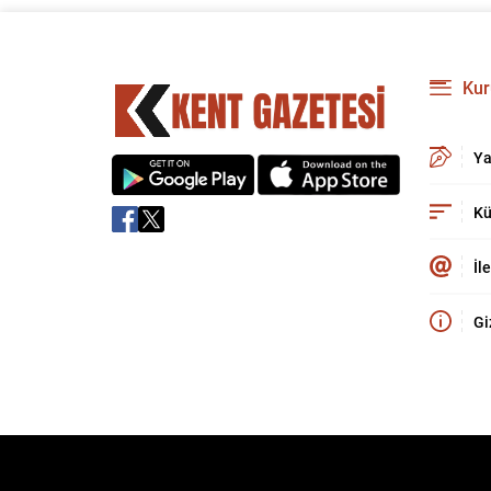
Kur
Ya
Kü
İl
Gi