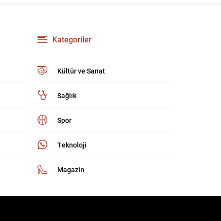
kültür ve sanat camiasında derin üzüntü yarattı.
Kaybettiklerimizin anısına, yaşamları boyunca
üretip bıraktıkları eserler ve katkılar yeniden
hatırlanıyor; sanat dünyasının hafızasında
Kategoriler
kalıcı...
Kültür ve Sanat
Sağlık
Spor
Teknoloji
Magazin