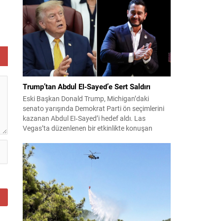
konuları detaylı şekilde ele alındı. Taraflar, komşu
ülkelerle ilişkilerin güçlendirilmesinin gerekliliği
üzerinde mutabık kaldı; ayrıca Suriye-Lübnan
nu
ilişkilerine...
ite
Trump’tan Abdul El‑Sayed’e Sert Saldırı
Eski Başkan Donald Trump, Michigan’daki
senato yarışında Demokrat Parti ön seçimlerini
kazanan Abdul El‑Sayed’i hedef aldı. Las
Vegas’ta düzenlenen bir etkinlikte konuşan
Trump, El‑Sayed’i İsrail ve Yahudi toplumuna
karşı olumsuz duygular taşıyan bir kişi olmakla
suçladı ve onu “komünist” olarak nitelendirdi.
Trump, konuşmasında El‑Sayed’in “Yahudilerden
nefret ettiğini” öne sürerek, bu...