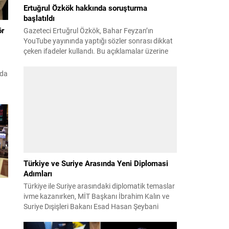
Ertuğrul Özkök hakkında soruşturma
başlatıldı
ör
Gazeteci Ertuğrul Özkök, Bahar Feyzan’ın
YouTube yayınında yaptığı sözler sonrası dikkat
çeken ifadeler kullandı. Bu açıklamalar üzerine
İstanbul Cumhuriyet Başsavcılığı tarafından
Özkök hakkında ‘Cumhurbaşkanına hakaret’
nda
suçundan re’sen soruşturma başlatıldı. Özkök,
ket
hakkındaki soruşturma kapsamında
Çağlayan’daki İstanbul Adalet Sarayı’na giderek
savcılığa ifade verdi. İfadesinin ardından
adliyeden ayrıldığı bildirildi. Programdaki sözleri
ğı
ve savunması...
nin
Türkiye ve Suriye Arasında Yeni Diplomasi
Adımları
Türkiye ile Suriye arasındaki diplomatik temaslar
ivme kazanırken, MİT Başkanı İbrahim Kalın ve
Suriye Dışişleri Bakanı Esad Hasan Şeybani
Ankara’da bir araya geldi. Görüşmede iki ülke
s
arasındaki iş birliği imkanları ve bölgesel istikrar