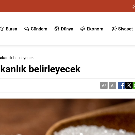
Bursa
Gündem
Dünya
Ekonomi
Siyaset
 Bakanlık belirleyecek
akanlık belirleyecek
A
+
A
-