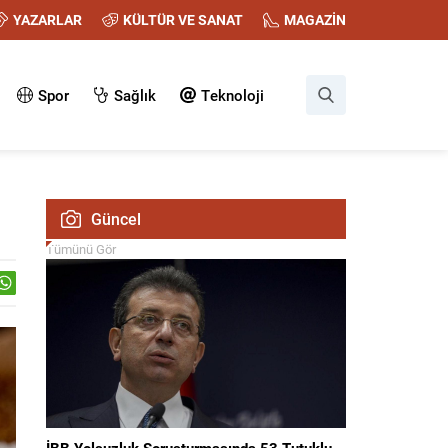
YAZARLAR
KÜLTÜR VE SANAT
MAGAZİN
Spor
Sağlık
Teknoloji
Güncel
Tümünü Gör
İBB Yolsuzluk Soruşturmasında 53 Tutuklu