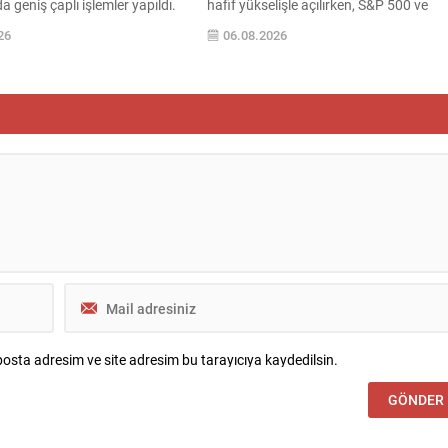
a geniş çaplı işlemler yapıldı.
hafif yükselişle açılırken, S&P 500 ve
a kapsamında düzenlenen eş
Nasdaq endeksleri gerileme kaydetti;
26
06.08.2026
erasyonlarda belediye
yatırımcıların odağında jeopolitik
, yönetim kurulu üyeleri ve
gelişmeler ve devam eden bilanço sezo
ileri gözaltına alındı; bazı adres
bulunuyor. Orta Doğu kaynaklı haber
rinde arama-el koyma işlemleri
akışı ve ABD ile İran arasındaki olası
ldi. İçişleri Bakanlığı,
müzakere ihtimalleri piyasalarda volatil
 belediye başkanı hakkında
yaratmaya devam ediyor. ABD...
vden uzaklaştırma...
osta adresim ve site adresim bu tarayıcıya kaydedilsin.