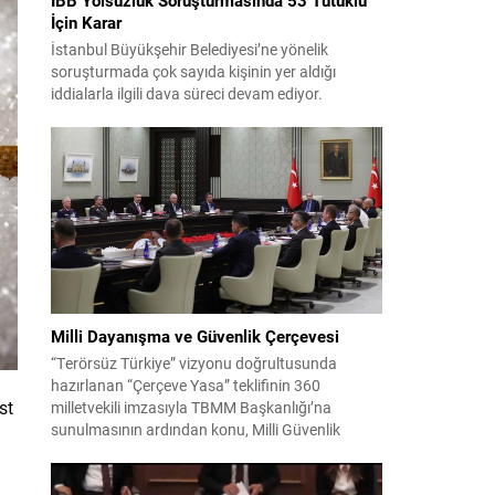
İçin Karar
İstanbul Büyükşehir Belediyesi’ne yönelik
soruşturmada çok sayıda kişinin yer aldığı
iddialarla ilgili dava süreci devam ediyor.
Mahkeme, savcının görüşünü aldıktan sonra
sanıkların tutukluluk hallerini ayrı ayrı
değerlendirdi. İnceleme sonucunda, aralarında
Ekrem İmamoğlu’nun da bulunduğu 53 tutuklu
hakkında tutukluluk hallerinin sürdürülmesine
karar verildi. İddialar ve değerlendirilen talepler
Soruşturma kapsamında sanıklara yöneltilen...
Milli Dayanışma ve Güvenlik Çerçevesi
“Terörsüz Türkiye” vizyonu doğrultusunda
hazırlanan “Çerçeve Yasa” teklifinin 360
st
milletvekili imzasıyla TBMM Başkanlığı’na
sunulmasının ardından konu, Milli Güvenlik
Kurulu (MGK) toplantısında ele alınmıştır.
Toplantı sonrası yayımlanan sekiz maddelik