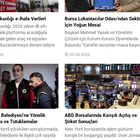
kanlığı e-İhale Verileri
Bursa Lokantacılar Odası’ndan Sekt
İçin Yoğun Mesai
nlığı, 2026 yılının ilk altı
ale platformu aracılığıyla
Başkan Mehmet Yasak ve Yönetimi
ale gelen araç ve eşyaları
Çözüm İçin Kurum Kurum Ziyaretlerde
kazandırmaya devam ediyor.
Bulundu “Esnafın sorunları masa başı
gerçekleştirilen ihaleler ve
değil, sahada çözülür” anlayışıyla hare
26
03.08.2026
 gelirler kamuoyuyla paylaşıldı.
eden Bursa Lokantacılar ve Benzerleri
faflık ve erişilebilirlik ilkeleri
Esnaf Odası, sektörün geleceği için
nda işlemeye devam ederek
kapsamlı temaslarını sürdürüyor
şların hem de tüzel kişilerin
Bursa’da yeme-içme sektörünün yaşadı
amda kolayca işlem
sorunların çözümü, esnafın beklentileri
..
karşılanması ve sektörün sürdürülebilir
bir yapıya kavuşması amacıyla
çalışmalarını...
Belediyesi’ne Yönelik
ABD Borsalarında Karışık Açılış ve
a ve Tutuklamalar
Şirket Sonuçları
kezli yürütülen soruşturmada,
New York borsasında işlem gününe
lediyesi ile ilişkili çok sayıda
karışık bir başlangıç yapıldı. Dow Jone