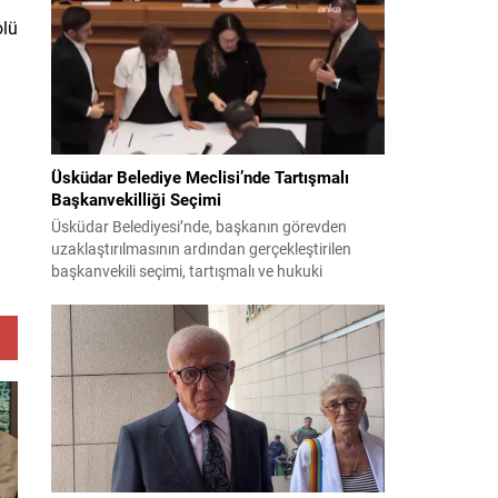
bildiri, ülke güvenliği ve bölgesel gelişmelere dair
değerlendirmeleri içermektedir. Yaklaşık 2 saat
olü
15 dakika süren oturumun sonuç metninde;
terörle mücadele, bölgesel istikrar,...
Üsküdar Belediye Meclisi’nde Tartışmalı
Başkanvekilliği Seçimi
Üsküdar Belediyesi’nde, başkanın görevden
uzaklaştırılmasının ardından gerçekleştirilen
başkanvekili seçimi, tartışmalı ve hukuki
itirazlara konu olacak uygulamalarla gündeme
geldi. Yapılan oylamada usul ve gizlilikle ilgili
ciddi iddialar ortaya atıldı; bazı oyların geçersiz
sayılması ve meclis içindeki yönlendirmeler
kamuoyunda tepkilere yol açtı. Seçim sürecinde
yaşanan gelişmeler, parti grupları arasındaki
gerilimi artırdı. CHP’nin...