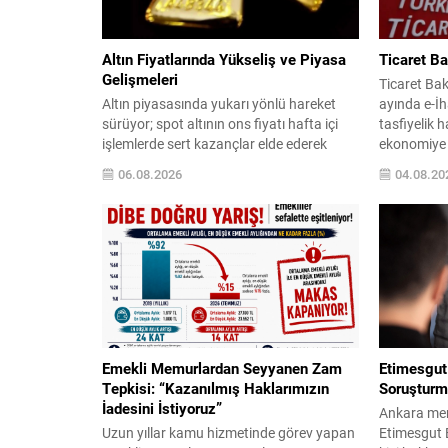
Altın Fiyatlarında Yükseliş ve Piyasa
Ticaret Ba
Gelişmeleri
Ticaret Baka
Altın piyasasında yukarı yönlü hareket
ayında e-İh
sürüyor; spot altının ons fiyatı hafta içi
tasfiyelik h
işlemlerde sert kazançlar elde ederek
ekonomiye 
4.285,84 dolar seviyesini test etti ve 18
Bu dönemde 
06.08.2026
04.08.20
Haziran’dan bu yana görülen en yüksek
elde edilen
noktaya çıktı. Bu yükselişte, Hürmüz
Platform, şef
Boğazı’na ilişkin gelişmelerin petrol
doğrultusu
fiyatlarını baskılaması ve böylece
hem vatanda
enflasyon ve faiz beklentilerindeki
dijital ort
rahatlamanın etkisi öne...
yapmasına.
Emekli Memurlardan Seyyanen Zam
Etimesgut 
Tepkisi: “Kazanılmış Haklarımızın
Soruşturm
İadesini İstiyoruz”
Ankara mer
Uzun yıllar kamu hizmetinde görev yapan
Etimesgut Be