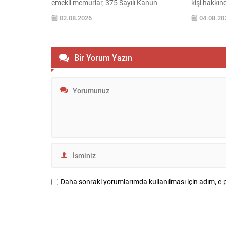
emekli memurlar, 375 Sayılı Kanun
kişi hakkınd
Hükmünde Kararname’nin (KHK) 40’ıncı
Soruşturm
02.08.2026
04.08.20
maddesiyle düzenlenen seyyanen zam
zamanlı op
uygulaması nedeniyle yaşadıklarını
çalışanları
belirttikleri hak kayıplarına ilişkin
firma yetkil
tepkilerini sürdürüyor. Emekli memurlar,
ve iş yerle
Bir Yorum Yazın
çalışma hayatları boyunca aldıkları
gerçekleştiri
maaşların emeklilik döneminde belirli bir
tutuklanan
oranda korunacağı beklentisiyle görev
geçici göre
yaptıklarını ifade ederek, emekli
aylıklarında yaşanan düşüşlerin...
Daha sonraki yorumlarımda kullanılması için adım, e-p