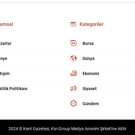
umsal
Kategoriler
zarlar
Bursa
nye
Dünya
etişim
Ekonomi
zlilik Politikası
Siyaset
Gündem
2024 © Kent Gazetesi, Kivi Group Medya Anonim Şirketi'ne Aittir