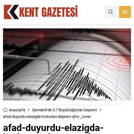
Anasayfa
Şemdinli'de 3.7 Büyüklüğünde Deprem
afad-duyurdu-elazigda-korkutan-deprem-qfvv_cover
afad-duyurdu-elazigda-