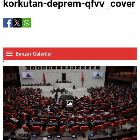
korkutan-deprem-qfvv_cover
Benzer Galeriler