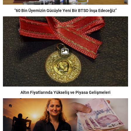
“60 Bin Üyemizin Gücüyle Yeni Bir BTSO İnşa Edeceğiz”
Altın Fiyatlarında Yükseliş ve Piyasa Gelişmeleri