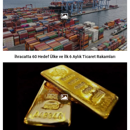
İhracatta 60 Hedef Ülke ve İlk 6 Aylık Ticaret Rakamları