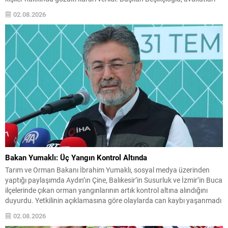
eşliğinde Ankara Emniyet Müdürlüğü’nde ifade verdikten sonra
02.08.2026
Cumhuriyet Başsavcılığına sevk edildi. Soruşturma dosyasında
Beşikçioğlu’na yöneltilen iddialar arasında rüşvet, ihale usulsüzlüğü,
irtikap...
Bakan Yumaklı: Üç Yangın Kontrol Altında
Tarım ve Orman Bakanı İbrahim Yumaklı, sosyal medya üzerinden
yaptığı paylaşımda Aydın’ın Çine, Balıkesir’in Susurluk ve İzmir’in Buca
ilçelerinde çıkan orman yangınlarının artık kontrol altına alındığını
duyurdu. Yetkilinin açıklamasına göre olaylarda can kaybı yaşanmadı
ve söndürme çalışmalarında görevli ekiplerin çabalarıyla alevler büyük
02.08.2026
oranda hakimiyet altına alındı. Olayın Sonrası ve Ekiplerin...