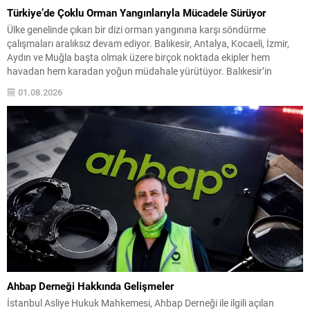
Türkiye’de Çoklu Orman Yangınlarıyla Mücadele Sürüyor
Ülke genelinde çıkan bir dizi orman yangınına karşı söndürme
çalışmaları aralıksız devam ediyor. Balıkesir, Antalya, Kocaeli, İzmir,
Aydın ve Muğla başta olmak üzere birçok noktada ekipler hem
havadan hem karadan yoğun müdahale yürütüyor. Balıkesir’in
Susurluk ilçesindeki Yıldız Mahallesi’nde başlayan yangın, ilk etapta
01.08.2026
22 saat içinde büyük ölçüde kontrol altına alınsa...
Ahbap Derneği Hakkında Gelişmeler
İstanbul Asliye Hukuk Mahkemesi, Ahbap Derneği ile ilgili açılan