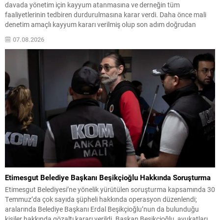
davada yönetim için kayyum atanmasına ve derneğin tüm
faaliyetlerinin tedbiren durdurulmasına karar verdi. Daha önce mali
denetim amaçlı kayyum kararı verilmiş olup son adım doğrudan
yönetime ilişkin bir tedbir niteliği taşıyor. İstanbul Emniyet Müdürlüğü
07.08.2026
Mali Suçlarla Mücadele Şube Müdürlüğü ve İstanbul...
Etimesgut Belediye Başkanı Beşikçioğlu Hakkında Soruşturma
Etimesgut Belediyesi’ne yönelik yürütülen soruşturma kapsamında 30
Temmuz’da çok sayıda şüpheli hakkında operasyon düzenlendi;
aralarında Belediye Başkanı Erdal Beşikçioğlu’nun da bulunduğu
kişiler hakkında gözaltı kararı verildi. Başkan Beşikçioğlu, avukatları