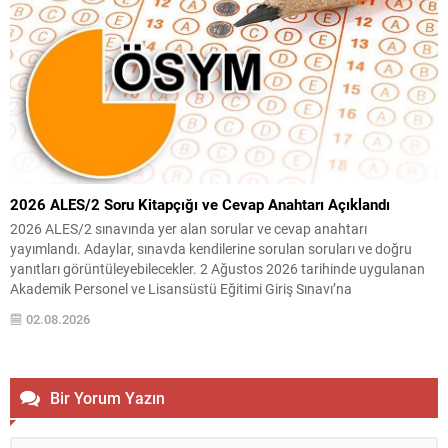
2026 ALES/2 Soru Kitapçığı ve Cevap Anahtarı Açıklandı
2026 ALES/2 sınavında yer alan sorular ve cevap anahtarı
yayımlandı. Adaylar, sınavda kendilerine sorulan soruları ve doğru
yanıtları görüntüleyebilecekler. 2 Ağustos 2026 tarihinde uygulanan
Akademik Personel ve Lisansüstü Eğitimi Giriş Sınavı’na
(2026‑ALES/2) ilişkin Temel Soru Kitapçığı ile Cevap Anahtarı’nın
02.08.2026
%10’u erişime açıldı. Sınava giren kişiler, ilgili dökümanlara ÖSYM’nin
çevrimiçi sisteminden...
Bir Yorum Yazın