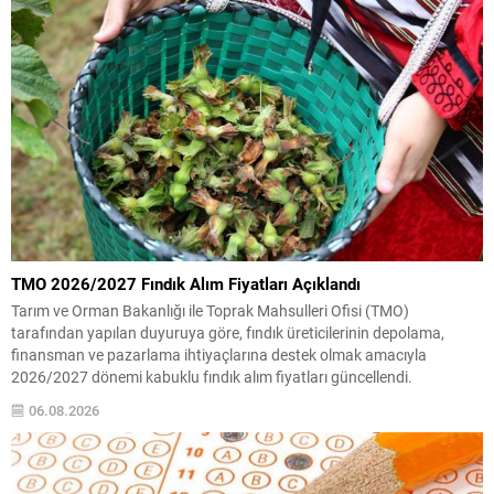
TMO 2026/2027 Fındık Alım Fiyatları Açıklandı
Tarım ve Orman Bakanlığı ile Toprak Mahsulleri Ofisi (TMO)
tarafından yapılan duyuruya göre, fındık üreticilerinin depolama,
finansman ve pazarlama ihtiyaçlarına destek olmak amacıyla
2026/2027 dönemi kabuklu fındık alım fiyatları güncellendi.
Fiyatlandırma sağlam iç fındık esasına göre belirlendi ve üreticilere
06.08.2026
ilan edilen tutarlar üzerinden alım yapılacak. TMO, alım sürecine ilişkin
tüm...