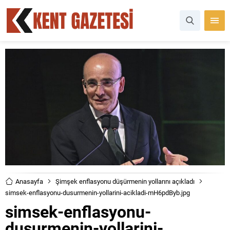
Anasayfa
Şimşek enflasyonu düşürmenin yollarını açıkladı
simsek-enflasyonu-dusurmenin-yollarini-acikladi-mH6pdByb.jpg
simsek-enflasyonu-
dusurmenin-yollarini-