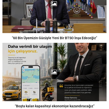
“60 Bin Üyemizin Gücüyle Yeni Bir BTSO İnşa Edeceğiz”
“Boşta kalan kapasiteyi ekonomiye kazandıracağız”