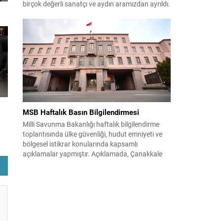
birçok değerli sanatçı ve aydın aramızdan ayrıldı.
Her biri kendi alanında iz bırakan isimlerin vefatı,
kültür ve sanat camiasında derin üzüntü yarattı.
Kaybettiklerimizin anısına, yaşamları boyunca
üretip bıraktıkları eserler ve katkılar yeniden
hatırlanıyor; sanat dünyasının hafızasında
kalıcı...
MSB Haftalık Basın Bilgilendirmesi
Milli Savunma Bakanlığı haftalık bilgilendirme
toplantısında ülke güvenliği, hudut emniyeti ve
bölgesel istikrar konularında kapsamlı
açıklamalar yapmıştır. Açıklamada, Çanakkale
Anafartalar Zaferi’nin 111. yıldönümü ile Kıbrıs
ve 1974 harekâtlarına dair şehit ve gaziler
anmaları vurgulanmış; kahraman şehitlerimize
rahmet ve minnet dileği tekrarlanmıştır. Türk
Silahlı Kuvvetleri’nin terörle mücadeledeki
kararlılığı ve hudut güvenliğinde...