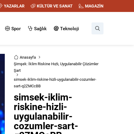
YAZARLAR
KÜLTÜR VE SANAT
MAGAZİN
Spor
Sağlık
Teknoloji
Anasayfa
Şimşek: İklim Riskine Hızlı, Uygulanabilir Çözümler
Şart
simsek-iklim-riskine-hizli-uygulanabilir-cozumler-
sart-q2ZMCcBB
simsek-iklim-
riskine-hizli-
uygulanabilir-
cozumler-sart-