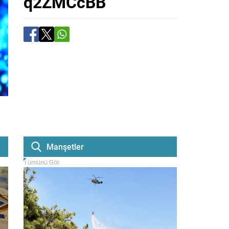
q2ZMCcBB
Manşetler
Tümünü Gör