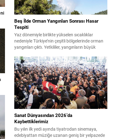
eni
Beş İlde Orman Yangınları Sonrası Hasar
Tespiti
Yaz dönemiyle birlikte yükselen sıcaklıklar
nedeniyle Türkiye’nin çeşitli bölgelerinde orman
yangınları çıktı. Yetkililer, yangınların büyük
ölçüde kontrol altına alınmasına rağmen riskin
sürmesi nedeniyle vatandaşları dikkatli olmaya
çağırıyor. Çevre, Şehircilik ve İklim Değişikliği
Bakanı Murat Kurum, beş ilde yapılan hasar
tespitlerinin sonuçlarını paylaştı ve etkilenenlerin
a
yanında olunacağını vurguladı. Kayıtlar ve
tespit...
Sanat Dünyasından 2026’da
Kaybettiklerimiz
Bu yılın ilk yedi ayında tiyatrodan sinemaya,
edebiyattan müziğe uzanan geniş bir yelpazede