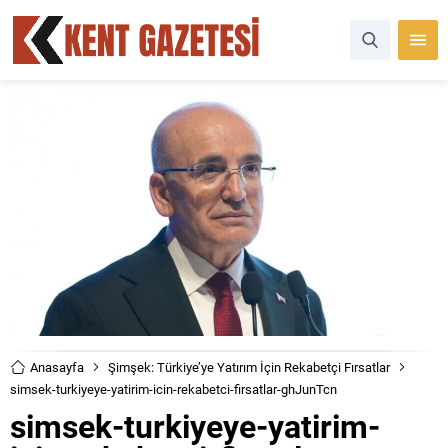
Anasayfa
Şimşek: Türkiye’ye Yatırım İçin Rekabetçi Fırsatlar
simsek-turkiyeye-yatirim-icin-rekabetci-firsatlar-ghJunTcn
simsek-turkiyeye-yatirim-