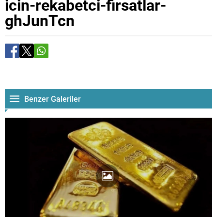
icin-rekabetci-firsatlar-
ghJunTcn
Benzer Galeriler