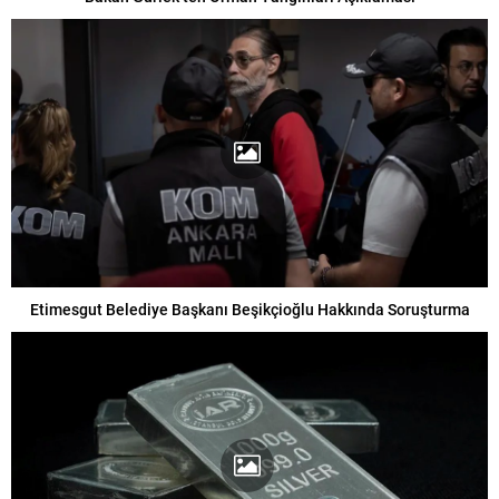
Etimesgut Belediye Başkanı Beşikçioğlu Hakkında Soruşturma