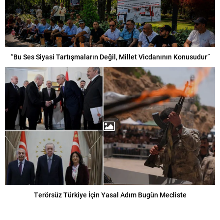
“Bu Ses Siyasi Tartışmaların Değil, Millet Vicdanının Konusudur”
Terörsüz Türkiye İçin Yasal Adım Bugün Mecliste