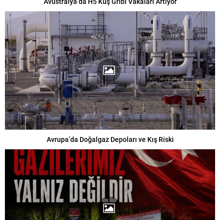
Avustralya’da H5 Kuş Gribi Vakaları Artıyor
Avrupa’da Doğalgaz Depoları ve Kış Riski