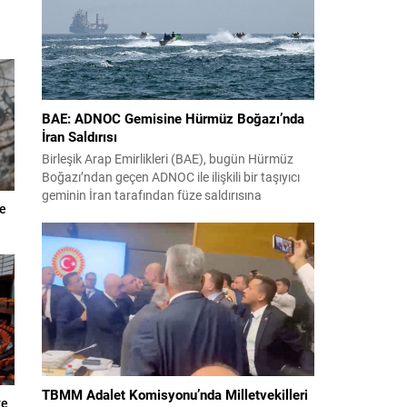
Yıldız ilk 11’de görev alırken,...
BAE: ADNOC Gemisine Hürmüz Boğazı’nda
İran Saldırısı
Birleşik Arap Emirlikleri (BAE), bugün Hürmüz
Boğazı’ndan geçen ADNOC ile ilişkili bir taşıyıcı
geminin İran tarafından füze saldırısına
ve
uğradığını duyurdu. Yetkililer olayın kontrol altına
alındığını bildirirken saldırıyı kınadı ve Tahran’ı
korsanlıkla suçladı. WAM ajansının aktardığı ilk
açıklamada, ADNOC’a ait bir geminin sabah
saatlerinde hedef alındığı belirtildi; ilerleyen
dakikalarda ise BAE...
TBMM Adalet Komisyonu’nda Milletvekilleri
ve