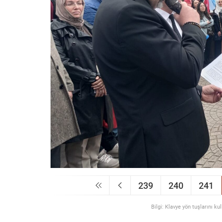
239
240
241
Bilgi: Klavye yön tuşlarını ku