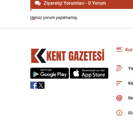
Ziyaretçi Yorumları - 0 Yorum
Henüz yorum yapılmamış.
Kur
Ya
Kü
İl
Gi