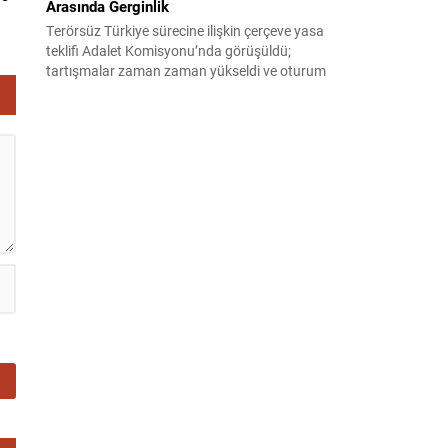
Arasında Gerginlik
Terörsüz Türkiye sürecine ilişkin çerçeve yasa
teklifi Adalet Komisyonu’nda görüşüldü;
tartışmalar zaman zaman yükseldi ve oturum
kısa süreliğine kesintiye uğradı. Komisyon
çalışmalarında kimi milletvekilleri arasında sözlü
gerilim yaşandı, daha sonra fiziksel arbede çıktı.
Görüşme sırasında İyi Parti ile MHP milletvekilleri
arasında söz düellosu başladı; taraflar birbirlerini
sert ifadelerle eleştirdi. Tartışma...