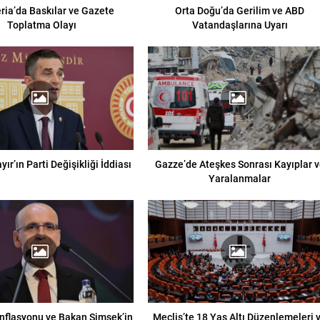
eria’da Baskılar ve Gazete
Orta Doğu’da Gerilim ve ABD
Toplatma Olayı
Vatandaşlarına Uyarı
ır’ın Parti Değişikliği İddiası
Gazze’de Ateşkes Sonrası Kayıplar 
Yaralanmalar
flasyonu ve Bakan Şimşek’in
Meclis’te 18 Yaş Altı Düzenlemeleri 