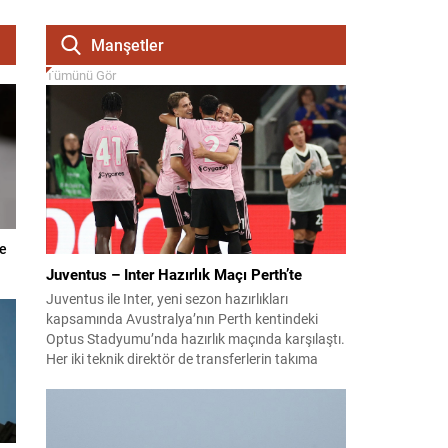
Manşetler
Tümünü Gör
ve
Juventus – Inter Hazırlık Maçı Perth’te
Juventus ile Inter, yeni sezon hazırlıkları
kapsamında Avustralya’nın Perth kentindeki
Optus Stadyumu’nda hazırlık maçında karşılaştı.
Her iki teknik direktör de transferlerin takıma
uyumunu ve oyuncuların fiziksel durumunu
değerlendirmek için bu mücadeleyi kritik bir
prova olarak kullandı. Karşılaşmada iki Türk
futbolcu sahada yer aldı: Juventus’ta Kenan