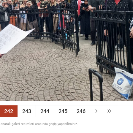
242
243
244
245
246
llanarak galeri resimleri arasında geçiş yapabilirsiniz.