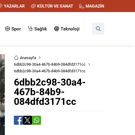
YAZARLAR
KÜLTÜR VE SANAT
MAGAZİN
Spor
Sağlık
Teknoloji
Anasayfa
6dbb2c98-30a4-467b-84b9-084dfd3171cc
6dbb2c98-30a4-467b-84b9-084dfd3171cc
6dbb2c98-30a4-
467b-84b9-
084dfd3171cc