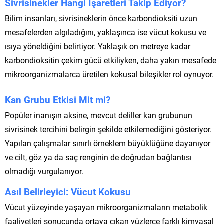
Sivrisinekler Hangi İşaretleri Takip Ediyor?
Bilim insanları, sivrisineklerin önce karbondioksiti uzun
mesafelerden algıladığını, yaklaşınca ise vücut kokusu ve
ısıya yöneldiğini belirtiyor. Yaklaşık on metreye kadar
karbondioksitin çekim gücü etkiliyken, daha yakın mesafede
mikroorganizmalarca üretilen kokusal bileşikler rol oynuyor.
Kan Grubu Etkisi Mit mi?
Popüler inanışın aksine, mevcut deliller kan grubunun
sivrisinek tercihini belirgin şekilde etkilemediğini gösteriyor.
Yapılan çalışmalar sınırlı örneklem büyüklüğüne dayanıyor
ve cilt, göz ya da saç renginin de doğrudan bağlantısı
olmadığı vurgulanıyor.
Asıl Belirleyici: Vücut Kokusu
Vücut yüzeyinde yaşayan mikroorganizmaların metabolik
faaliyetleri sonucunda ortaya çıkan yüzlerce farklı kimyasal