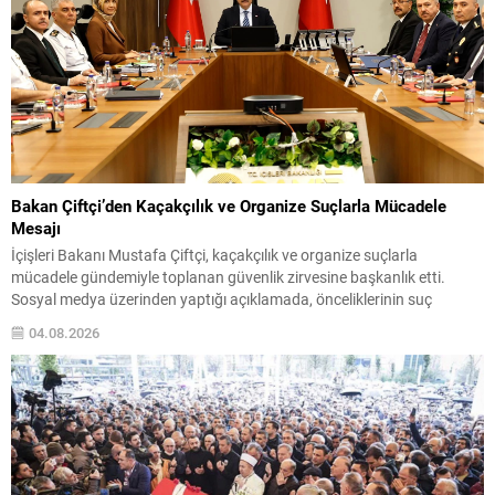
Bakan Çiftçi’den Kaçakçılık ve Organize Suçlarla Mücadele
Mesajı
İçişleri Bakanı Mustafa Çiftçi, kaçakçılık ve organize suçlarla
mücadele gündemiyle toplanan güvenlik zirvesine başkanlık etti.
Sosyal medya üzerinden yaptığı açıklamada, önceliklerinin suç
örgütlerini yapılaşma aşamasında tespit etmek olduğunu belirtti.
04.08.2026
Bakan Çiftçi, amaçlarının insan ve finans kaynaklarını kurutarak, suç
gelirlerini hukuki çerçevede devlet denetimine almak olduğunu
vurguladı. “Hiçbir suç yapılanmasına alan...