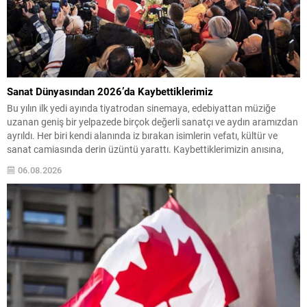
Sanat Dünyasından 2026’da Kaybettiklerimiz
Bu yılın ilk yedi ayında tiyatrodan sinemaya, edebiyattan müziğe
uzanan geniş bir yelpazede birçok değerli sanatçı ve aydın aramızdan
ayrıldı. Her biri kendi alanında iz bırakan isimlerin vefatı, kültür ve
sanat camiasında derin üzüntü yarattı. Kaybettiklerimizin anısına,
yaşamları boyunca üretip bıraktıkları eserler ve katkılar yeniden
06.08.2026
hatırlanıyor; sanat dünyasının hafızasında kalıcı...