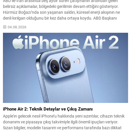
ABD ile İran arasında beş aydır süren çatışmanın ardından gelen
belirsiz açıklamalar, bölgedeki gerilimin devam ettiğini gösteriyor.
Hürmüz Boğazı’nda son yaşanan saldırı, küresel enerji akışının ne
denli kırılgan olduğunu bir kez daha ortaya koydu. ABD Başkanı
Donald Trump, İran ile görüşmelerin sürdüğünü ve bu görüşmelerin
04.08.2026
Tahran için “son şans” niteliğinde...
iPhone Air 2: Teknik Detaylar ve Çıkış Zamanı
Apple’ın gelecek nesil iPhone’u hakkında yeni sızıntılar, cihazın teknik
donanımı ve piyasaya çıkış takvimiyle ilgili önemli ipuçları veriyor.
Sızan bilgiler, modelin tasarım ve performans tarafında bazı dikkat