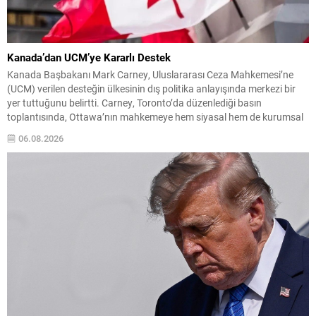
Kanada’dan UCM’ye Kararlı Destek
Kanada Başbakanı Mark Carney, Uluslararası Ceza Mahkemesi’ne
(UCM) verilen desteğin ülkesinin dış politika anlayışında merkezi bir
yer tuttuğunu belirtti. Carney, Toronto’da düzenlediği basın
toplantısında, Ottawa’nın mahkemeye hem siyasal hem de kurumsal
düzeyde katkı sağlamaya devam edeceğini söyledi. Carney, küresel
06.08.2026
arenadaki gerilimlerin artmasıyla birlikte UCM’nin sorumluluklarının
büyüdüğünü ifade etti ve uluslararası...