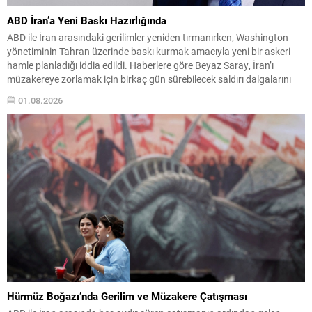
ABD İran’a Yeni Baskı Hazırlığında
ABD ile İran arasındaki gerilimler yeniden tırmanırken, Washington
yönetiminin Tahran üzerinde baskı kurmak amacıyla yeni bir askeri
hamle planladığı iddia edildi. Haberlere göre Beyaz Saray, İran’ı
müzakereye zorlamak için birkaç gün sürebilecek saldırı dalgalarını
devreye sokmayı değerlendirdi. Wall Street Journal’in hükümet
01.08.2026
kaynaklarına dayandırdığı haber, olası operasyonların bu hafta sonu
itibarıyla...
Hürmüz Boğazı’nda Gerilim ve Müzakere Çatışması