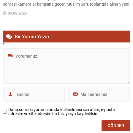
sonrası kameralar karşısına geçen Müslim Sarı, toplantıda alınan yeni
kararları açıklandı. Açıklamada, parti içi değerlendirmeler ile ilerleyen
06.08.2026
süreçte atılacak adımlara ilişkin bilgiler yer aldı. Alınan Kararlara
Genel...
Bir Yorum Yazın
Daha sonraki yorumlarımda kullanılması için adım, e-posta
adresim ve site adresim bu tarayıcıya kaydedilsin.