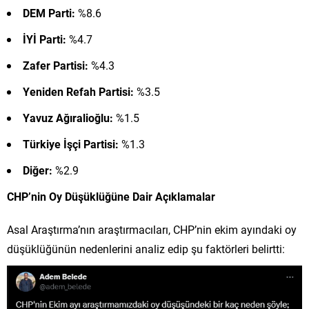
DEM Parti:
%8.6
İYİ Parti:
%4.7
Zafer Partisi:
%4.3
Yeniden Refah Partisi:
%3.5
Yavuz Ağıralioğlu:
%1.5
Türkiye İşçi Partisi:
%1.3
Diğer:
%2.9
CHP’nin Oy Düşüklüğüne Dair Açıklamalar
Asal Araştırma’nın araştırmacıları, CHP’nin ekim ayındaki oy
düşüklüğünün nedenlerini analiz edip şu faktörleri belirtti: