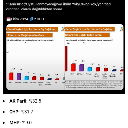
AK Parti:
%32.5
CHP:
%31.7
MHP:
%9.0