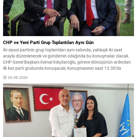
CHP ve Yeni Parti Grup Toplantıları Aynı Gün
İki siyasi partinin grup toplantıları aynı salonda, yaklaşık iki saat
arayla düzenlenecek ve gündemin odağında bu konuşmalar olacak.
CHP Genel Başkanı Kemal Kılıçdaroğlu, göreve dönüşünün ardından
ilk kez parti grubunda konuşacak; konuşmasının saat 13.30’da
yapılması planlanıyor. Yeni Parti’nin ilk grup toplantısı ve
04.08.2026
teşkilatlanma Yeni Parti Genel Başkanı Özgür Özel, partisinin...