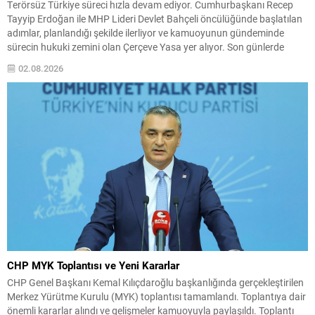
Terörsüz Türkiye süreci hızla devam ediyor. Cumhurbaşkanı Recep
Tayyip Erdoğan ile MHP Lideri Devlet Bahçeli öncülüğünde başlatılan
adımlar, planlandığı şekilde ilerliyor ve kamuoyunun gündeminde
sürecin hukuki zemini olan Çerçeve Yasa yer alıyor. Son günlerde
karşılıklı yapılan açıklamalar yakından izlenirken, süreçle ilgili sıcak bir
02.08.2026
gelişme yaşandı: DEM Parti temsilcilerinden oluşan bir...
CHP MYK Toplantısı ve Yeni Kararlar
CHP Genel Başkanı Kemal Kılıçdaroğlu başkanlığında gerçekleştirilen
Merkez Yürütme Kurulu (MYK) toplantısı tamamlandı. Toplantıya dair
önemli kararlar alındı ve gelişmeler kamuoyuyla paylaşıldı. Toplantı