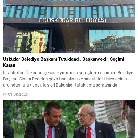
Üsküdar Belediye Başkanı Tutuklandı, Başkanvekili Seçimi
Kararı
İstanbul’un Üsküdar ilçesinde yürütülen soruşturma sonucu Belediye
Başkanı Sinem Dedetaş gözaltına alındı ve savcılıktaki işlemlerinin
ardından tutuklandı. İçişleri Bakanlığı, tutuklama sonrasında
Dedetaş’ı geçici olarak görevden uzaklaştırdı. Soruşturma
01.08.2026
kapsamında, ilgililere yönelik “suç işlemek amacıyla örgüt kurma,
rüşvet ve irtikap” iddiaları yer alıyor. Valilikten yapılan açıklamada,
dosyaya ilişkin işlemlerin devam ettiği bilgisi...