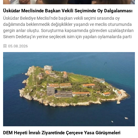
Üsküdar Meclisinde Başkan Vekili Seçiminde Oy Dalgalanması
Üsküdar Belediye Meclisi’nde başkan vekili seçimi sırasında oy
dağılımında beklenmedik değişiklikler yaşandı ve meclis oturumunda
gergin anlar oluştu. Soruşturma kapsamında görevden uzaklaştırılan
Sinem Dedetaş’ın yerine seçilecek isim için yapılan oylamalarda parti
içi dengeler gündemin merkezine oturdu. CHP’nin adayı Sibel Tan
05.08.2026
Çetinkaya ile AK Parti’nin adayı Dündar Ziya Gültekin arasında
geçen...
DEM Heyeti İmralı Ziyaretinde Çerçeve Yasa Görüşmeleri