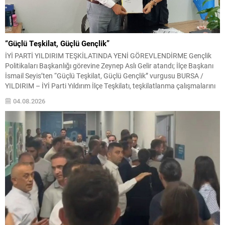
“Güçlü Teşkilat, Güçlü Gençlik”
İYİ PARTİ YILDIRIM TEŞKİLATINDA YENİ GÖREVLENDİRME Gençlik
Politikaları Başkanlığı görevine Zeynep Aslı Gelir atandı; İlçe Başkanı
İsmail Seyis’ten “Güçlü Teşkilat, Güçlü Gençlik” vurgusu BURSA /
YILDIRIM – İYİ Parti Yıldırım İlçe Teşkilatı, teşkilatlanma çalışmalarını
güçlendirecek yeni bir görevlendirmeyi daha hayata geçirdi. İlçe
04.08.2026
Başkanı İsmail Seyis‘in öncülüğünde yürütülen teşkilatlanma süreci
kapsamında...