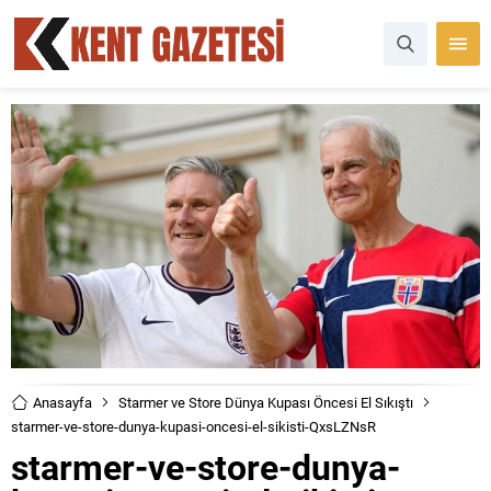
Anasayfa
Starmer ve Store Dünya Kupası Öncesi El Sıkıştı
starmer-ve-store-dunya-kupasi-oncesi-el-sikisti-QxsLZNsR
starmer-ve-store-dunya-