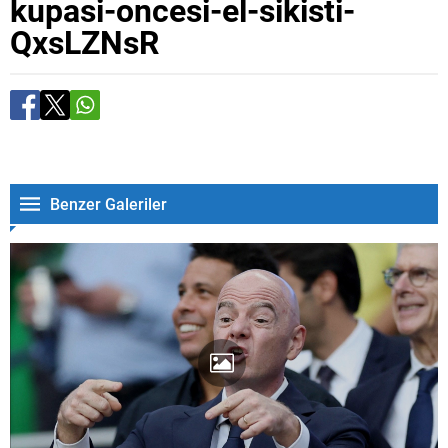
kupasi-oncesi-el-sikisti-
QxsLZNsR
Benzer Galeriler