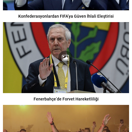
Konfederasyonlardan FIFA’ya Güven İhlali Eleştirisi
Fenerbahçe’de Forvet Hareketliliği