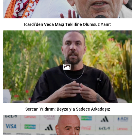
Icardi’den Veda Maçı Teklifine Olumsuz Yanıt
Sercan Yıldırım: Beyza’yla Sadece Arkadaşız