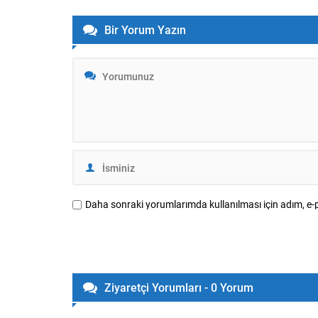
göre; Başkan Yıldırım’ın işaret ettiği
Gündemi me
isimlerden biri Serhou Guirassy. Gineli
Sercan, su
Bir Yorum Yazın
forvet için Borussia Dortmund ile
yaşananları
görüşmelerin sürdüğü, bonservis
Konunun çar
bedelinin 30...
rahatsız ett
Daha sonraki yorumlarımda kullanılması için adım, e-p
Ziyaretçi Yorumları - 0 Yorum