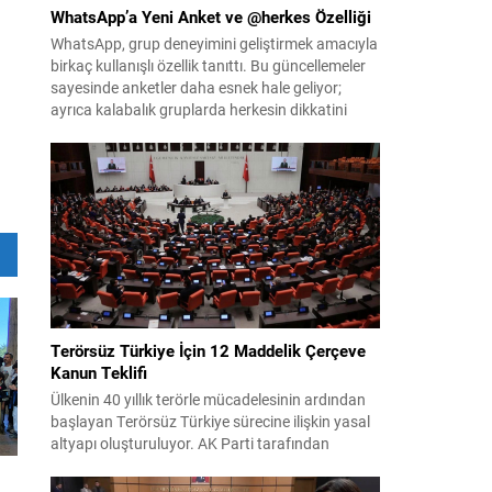
WhatsApp’a Yeni Anket ve @herkes Özelliği
WhatsApp, grup deneyimini geliştirmek amacıyla
birkaç kullanışlı özellik tanıttı. Bu güncellemeler
sayesinde anketler daha esnek hale geliyor;
ayrıca kalabalık gruplarda herkesin dikkatini
anında çekmek kolaylaşıyor. Platforma eklenen
yenilikler, grup içi organizasyonları ve duyuruları
yönetmeyi daha pratik bir hâle getiriyor. Aşağıda
öne çıkan değişiklikler ve kullanım notları
özetlenmiştir. Anketlerde esneklik ve...
Terörsüz Türkiye İçin 12 Maddelik Çerçeve
Kanun Teklifi
Ülkenin 40 yıllık terörle mücadelesinin ardından
başlayan Terörsüz Türkiye sürecine ilişkin yasal
altyapı oluşturuluyor. AK Parti tarafından
hazırlanan çerçeve yasa teklifi, TBMM
Başkanlığı’na sunulmak üzere hazırlandı ve