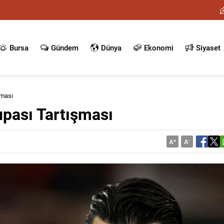
Bursa
Gündem
Dünya
Ekonomi
Siyaset
şması
upası Tartışması
A
+
A
-