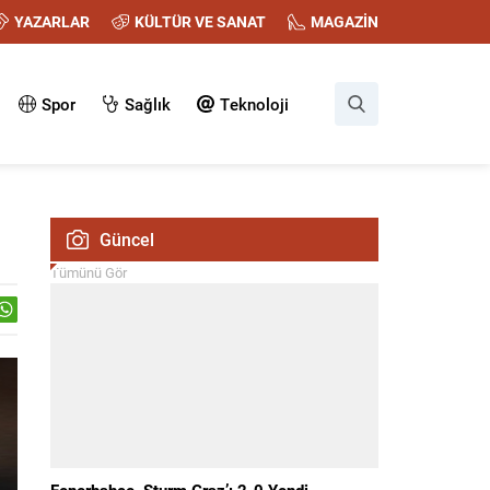
YAZARLAR
KÜLTÜR VE SANAT
MAGAZİN
Spor
Sağlık
Teknoloji
Güncel
Tümünü Gör
Fenerbahçe, Sturm Graz’ı 2-0 Yendi