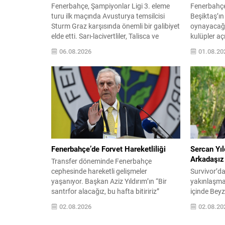
Fenerbahçe, Şampiyonlar Ligi 3. eleme
Fenerbahçe’
turu ilk maçında Avusturya temsilcisi
Beşiktaş’ın
Sturm Graz karşısında önemli bir galibiyet
oynayacağı
elde etti. Sarı-lacivertliler, Talisca ve
kulüpler aç
Greenwood’un attığı gollerle sahadan 2-0
sıralaması 
06.08.2026
01.08.20
üstün ayrıldı ve rövanş öncesi avantaj
maçların so
sağladı. Karşılaşma sonrası takım
Avrupa sır
yönetimi mücadeleyi değerlendirdi ve
etkileyebil
gelecek planlarına dair bilgi verdi.
Süper Lig’d
Futboldan sorumlu yönetici Cihan
kararı aldı
Kamer,...
olduğundan
Fenerbahçe’de Forvet Hareketliliği
Sercan Yıl
Arkadaşız
Transfer döneminde Fenerbahçe
cephesinde hareketli gelişmeler
Survivor’d
yaşanıyor. Başkan Aziz Yıldırım’ın “Bir
yakınlaşma
santrfor alacağız, bu hafta bitiririz”
içinde Beyz
sözlerinin ardından kulübün golcü
sosyal medy
02.08.2026
02.08.20
arayışlarıyle ilgili yeni isimler gündeme
spekülasyonl
geldi. Sabah gazetesinin aktardığı bilgiye
iddiaları h