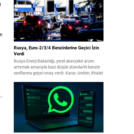
benimsendi. Teklif kapsamında, vazife
0
malullerinden hayatını kaybedenlerin anne ve
babalarına bağlanacak aylık tutarının, net asgari
ücretin altında olmayacağı hükme bağlanıyor....
an
Rusya, Euro-2/3/4 Benzinlerine Geçici İzin
Verdi
Rusya Enerji Bakanlığı, yerel akaryakıt arzını
artırmak amacıyla bazı düşük standartlı benzin
sınıflarına geçici onay verdi. Karar, üretim, ithalat
ve satışa yönelik uygulanacak sınırlamaları 1
Temmuz 2027’ye kadar kaldırıyor. Açıklamada
bu düzenlemenin kalıcı bir çevre politikası
r…
değişikliği anlamına gelmediği vurgulanıyor;
kararın geçici olduğu ve uzun vadeli çevre
hedeflerinden sapma amaçlanmadığı...