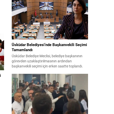
teklifin 12 maddelik düzenlemeleri kamuoyuyla
paylaşıldı. Hazırlanan düzenleme, örgütün fiili
varlığını sona erdirdiğinin ve tüm silah ile
mühimmatını teslim ettiğinin güvenlik
kurumlarınca tespiti...
aha
Üsküdar Belediyesi’nde Başkanvekili Seçimi
Tamamlandı
Üsküdar Belediye Meclisi, belediye başkanının
n
görevden uzaklaştırılmasının ardından
başkanvekili seçimi için erken saatte toplandı.
Soruşturma nedeniyle yerine vekil seçilmesi
i
gereken süreç yoğun tartışmalar ve itirazlarla
ilerledi. CHP, Sibel Tan Çetinkaya’yı; Cumhur
İttifakı ise Dündar Ziya Gültekin’i aday gösterdi.
Seçimin ilk iki turunda sonuçlar değişmeyince
üçüncü tura ve ardından salt çoğunluk...