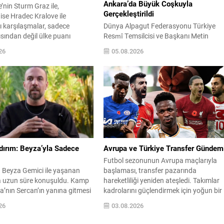
Ankara’da Büyük Coşkuyla
nin Sturm Graz ile,
Gerçekleştirildi
 ise Hradec Kralove ile
 karşılaşmalar, sadece
Dünya Alpagut Federasyonu Türkiye
ısından değil ülke puanı
Resmî Temsilcisi ve Başkanı Metin
için de büyük önem taşıyor. Bu
Karadeniz: “Türkiye Alpagut
26
05.08.2026
nuçları, Türk futbolunun
Şampiyonası, Türk Savaş Sanatlarının
alamasındaki yerini doğrudan
Gücünü ve Birliğini Dünyaya Bir Kez D
ir. Türkiye Futbol Federasyonu,
Gösterdi” Dünya Alpagut Federasyonu
e çipli top teknolojisine geçme
Türkiye Resmî Temsilciliği tarafından
. Sistem yüksek maliyetli
organize edilen 2026 Türkiye Alpagut
, uygulama için...
Şampiyonası, 30 Temmuz–2 Ağustos
2026 tarihleri arasında Ankara Keçiöre
Taha Akgül Spor Salonu’nda büyük...
dırım: Beyza’yla Sadece
Avrupa ve Türkiye Transfer Gündem
Futbol sezonunun Avrupa maçlarıyla
a Beyza Gemici ile yaşanan
başlaması, transfer pazarında
 uzun süre konuşuldu. Kamp
hareketliliği yeniden ateşledi. Takımlar
a’nın Sercan’ın yanına gitmesi
kadrolarını güçlendirmek için yoğun bir
ada ve ekranlarda çeşitli
tempo içinde; hem yerel hem de
26
03.08.2026
ara yol açtı; ikili ise bu
uluslararası arenada dikkat çeken
içbir zaman doğrulamadı.
gelişmeler yaşanıyor. Türkiye’de