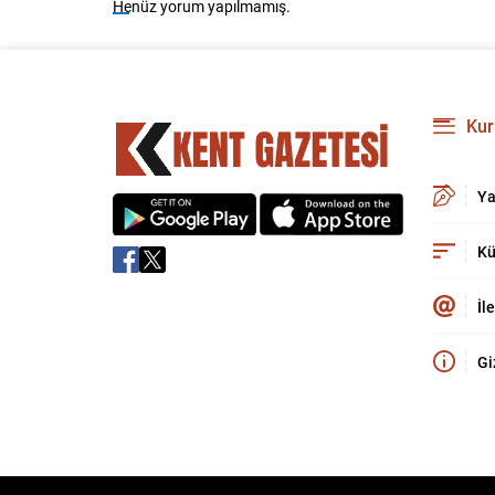
Henüz yorum yapılmamış.
Kur
Ya
Kü
İl
Gi