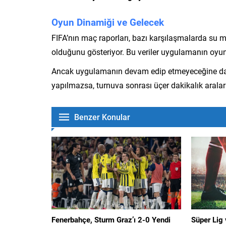
Oyun Dinamiği ve Gelecek
FIFA’nın maç raporları, bazı karşılaşmalarda su 
olduğunu gösteriyor. Bu veriler uygulamanın oyun 
Ancak uygulamanın devam edip etmeyeceğine dair 
yapılmazsa, turnuva sonrası üçer dakikalık arala
Benzer Konular
Fenerbahçe, Sturm Graz’ı 2-0 Yendi
Süper Lig 