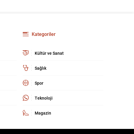
kritik bir buluşma olarak kayda geçti. Zirve,
yalnızca ev sahipliği organizasyonunun
ötesinde, Türkiye’nin stratejik iletişim ve
diplomatik etkinliğini uluslararası arenada
pekiştirdi. Uluslararası güvenlik ortamı eş
zamanlı ve çok boyutlu tehditlerle...
Kategoriler
Kültür ve Sanat
Sağlık
Spor
Teknoloji
Magazin