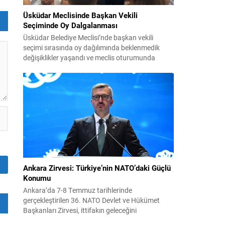
Üsküdar Meclisinde Başkan Vekili
er
Seçiminde Oy Dalgalanması
i
Üsküdar Belediye Meclisi’nde başkan vekili
seçimi sırasında oy dağılımında beklenmedik
değişiklikler yaşandı ve meclis oturumunda
gergin anlar oluştu. Soruşturma kapsamında
görevden uzaklaştırılan Sinem Dedetaş’ın yerine
seçilecek isim için yapılan oylamalarda parti içi
dengeler gündemin merkezine oturdu. CHP’nin
adayı Sibel Tan Çetinkaya ile AK Parti’nin adayı
Dündar Ziya Gültekin arasında geçen...
Ankara Zirvesi: Türkiye’nin NATO’daki Güçlü
Konumu
Ankara’da 7-8 Temmuz tarihlerinde
gerçekleştirilen 36. NATO Devlet ve Hükümet
Başkanları Zirvesi, ittifakın geleceğini
şekillendiren ve Türkiye’nin rolünü görünür kılan