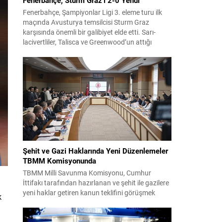
Fenerbahçe, Şampiyonlar Ligi 3. eleme turu ilk
maçında Avusturya temsilcisi Sturm Graz
karşısında önemli bir galibiyet elde etti. Sarı-
lacivertliler, Talisca ve Greenwood’un attığı
gollerle sahadan 2-0 üstün ayrıldı ve rövanş
öncesi avantaj sağladı. Karşılaşma sonrası
takım yönetimi mücadeleyi değerlendirdi ve
gelecek planlarına dair bilgi verdi. Futboldan
sorumlu yönetici Cihan Kamer,...
Şehit ve Gazi Haklarında Yeni Düzenlemeler
TBMM Komisyonunda
TBMM Milli Savunma Komisyonu, Cumhur
İttifakı tarafından hazırlanan ve şehit ile gazilere
yeni haklar getiren kanun teklifini görüşmek
k
üzere toplandı. Görüşmelerin sonunda teklif
komisyonda kabul edildi ve bir dizi düzenleme