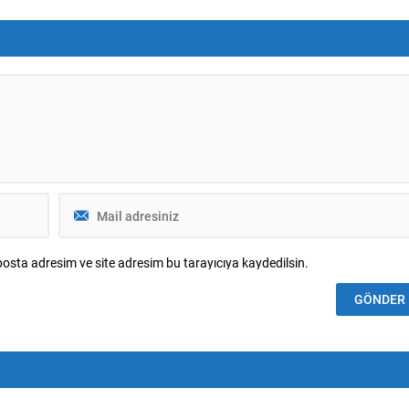
şgul eden olayın ardından
Galatasaray, Fenerbahçe, Beşiktaş ve
skunluğunu bozdu ve
Trabzonspor gibi büyük kulüpler transf
 kendi ağzından anlattı.
çalışmalarıyla taraftar beklentilerini
pıtıldığını, bunun kendisini
karşılamaya çalışırken; Avrupa kulüpler
iğini ve...
de transfer stratejilerini belirleyerek
sezon...
osta adresim ve site adresim bu tarayıcıya kaydedilsin.