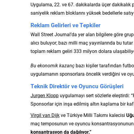
Uygulama, 22. ve 67. dakikalarda üçer dakikalık p
saniyelik reklam bloklarını yüksek bedellerle satıy
Reklam Gelirleri ve Tepkiler
Wall Street Journal’da yer alan bilgilere göre g
alıcı buluyor; bazı milli maç yayınlarında bu tut
toplam reklam geliri 333 milyon dolara ulaşabiliy
Bu ekonomik kazanç
bazı kişiler tarafından futbo
uygulamanın sponsorlara öncelik verdiğini ve o
Teknik Direktör ve Oyuncu Görüşleri
Jurgen Klopp
uygulamayı sert sözlerle eleştirdi: “
Sponsorlar için inşa edilmiş altın kaplama bir kaf
Virgil van Dijk
ve Türkiye Milli Takımı kalecisi
Uğu
maç temposunun ve oyuncu konsantrasyonunun mo
konsantrasyon da dağılıyor.”