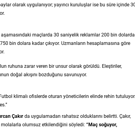
aylar olarak uygulanıyor; yayıncı kuruluşlar ise bu süre içinde 3
or.
rup aşamasındaki maçlarda 30 saniyelik reklamlar 200 bin dolard
ar 750 bin dolara kadar çıkıyor. Uzmanların hesaplamasına göre
or.
lun ruhuna zarar veren bir unsur olarak görüldü. Eleştiriler,
yunun doğal akışını bozduğunu savunuyor.
Futbol klimalı ofislerde oturan yöneticilerin elinde rehin tutuluyo
es.”
rcan Çakır
da uygulamadan rahatsız olduklarını belirtti. Çakır,
lalarla olumsuz etkilendiğini söyledi:
“Maç soğuyor,