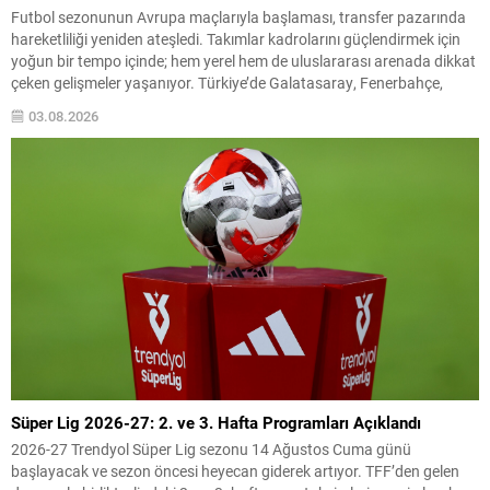
Futbol sezonunun Avrupa maçlarıyla başlaması, transfer pazarında
hareketliliği yeniden ateşledi. Takımlar kadrolarını güçlendirmek için
yoğun bir tempo içinde; hem yerel hem de uluslararası arenada dikkat
çeken gelişmeler yaşanıyor. Türkiye’de Galatasaray, Fenerbahçe,
Beşiktaş ve Trabzonspor gibi büyük kulüpler transfer çalışmalarıyla
03.08.2026
taraftar beklentilerini karşılamaya çalışırken; Avrupa kulüpleri de
transfer stratejilerini belirleyerek sezon...
Süper Lig 2026-27: 2. ve 3. Hafta Programları Açıklandı
2026-27 Trendyol Süper Lig sezonu 14 Ağustos Cuma günü
başlayacak ve sezon öncesi heyecan giderek artıyor. TFF’den gelen