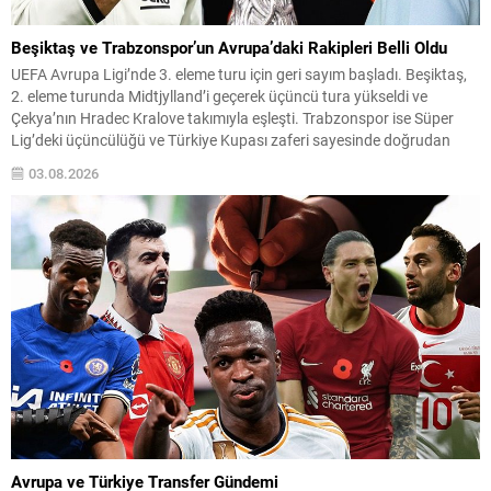
Beşiktaş ve Trabzonspor’un Avrupa’daki Rakipleri Belli Oldu
UEFA Avrupa Ligi’nde 3. eleme turu için geri sayım başladı. Beşiktaş,
2. eleme turunda Midtjylland’i geçerek üçüncü tura yükseldi ve
Çekya’nın Hradec Kralove takımıyla eşleşti. Trabzonspor ise Süper
Lig’deki üçüncülüğü ve Türkiye Kupası zaferi sayesinde doğrudan
play-off turundan turnuvaya katılma hakkı elde etti. Play-off
03.08.2026
Eşleşmeleri ve Tarihler Beşiktaş, 3. eleme...
Avrupa ve Türkiye Transfer Gündemi