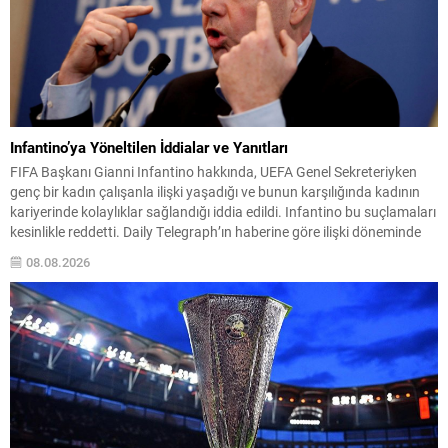
Infantino’ya Yöneltilen İddialar ve Yanıtları
FIFA Başkanı Gianni Infantino hakkında, UEFA Genel Sekreteriyken
genç bir kadın çalışanla ilişki yaşadığı ve bunun karşılığında kadının
kariyerinde kolaylıklar sağlandığı iddia edildi. Infantino bu suçlamaları
kesinlikle reddetti. Daily Telegraph’ın haberine göre ilişki döneminde
söz konusu kadının terfi aldığı, UEFA’dan ayrılırken altı haneli bir
08.08.2026
ödeme aldığı ve MBA eğitim masraflarının...