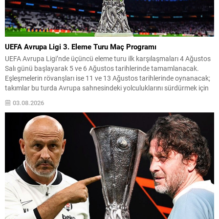
UEFA Avrupa Ligi 3. Eleme Turu Maç Programı
UEFA Avrupa Ligi’nde üçüncü eleme turu ilk karşılaşmaları 4 Ağustos
Salı günü başlayarak 5 ve 6 Ağustos tarihlerinde tamamlanacak.
Eşleşmelerin rövanşları ise 11 ve 13 Ağustos tarihlerinde oynanacak;
takımlar bu turda Avrupa sahnesindeki yolculuklarını sürdürmek için
mücadele edecekler. Beşiktaş, bu turda Çekya temsilcisi Hradec
03.08.2026
Kralove ile eşleşti ve ilk maçını...