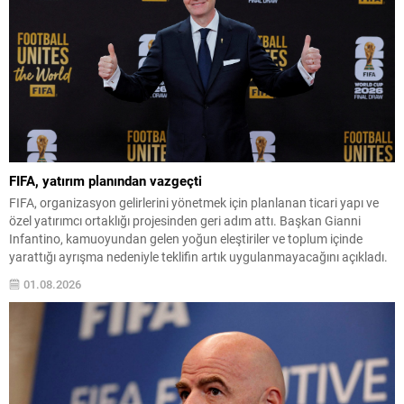
FIFA, yatırım planından vazgeçti
FIFA, organizasyon gelirlerini yönetmek için planlanan ticari yapı ve
özel yatırımcı ortaklığı projesinden geri adım attı. Başkan Gianni
Infantino, kamuoyundan gelen yoğun eleştiriler ve toplum içinde
yarattığı ayrışma nedeniyle teklifin artık uygulanmayacağını açıkladı.
Infantino, tüm tarafların görüşlerini dinledikten sonra projenin
01.08.2026
başlangıçta hedeflenen yararı sağlamayacak şekilde bölücülüğe yol
açtığını belirtti. “Amacımız...