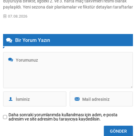
duyuruyla birlikte, ligdeki 2. ve 3. hafta maç takvimleri resmi olarak
paylaşıldı. Yeni sezona dair planlamalar ve fikstür detayları taraftarlar
ve kulüpler tarafından yakından takip ediliyor. Aşağıda TFF’nin
07.08.2026
açıkladığı 2. ve 3....
Bir Yorum Yazın
Daha sonraki yorumlarımda kullanılması için adım, e-posta
adresim ve site adresim bu tarayıcıya kaydedilsin.