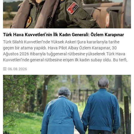
Türk Hava Kuvvetleri’nin İlk Kadın Generali: Özlem Karapınar
Türk Silahlı Kuvvetleri’nde Yüksek Askeri Şura kararlarıyla tarihe
geçen bir atama yapıldı. Hava Pilot Albay Özlem Karapınar, 30
Ağustos 2026 itibarıyla tuğgeneral rütbesine yükselerek Türk Hava
Kuvvetleri’nde general rütbesine erişen ilk kadın subay oldu. Bu terfi,
kadınların askeri komuta kademelerindeki temsiliyetinin güçlenmesi
06.08.2026
açısından önemli bir işaret niteliği taşıyor. YAŞ toplantısında...