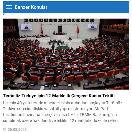
Benzer Konular
Terörsüz Türkiye İçin 12 Maddelik Çerçeve Kanun Teklifi
Ülkenin 40 yıllık terörle mücadelesinin ardından başlayan Terörsüz
Türkiye sürecine ilişkin yasal altyapı oluşturuluyor. AK Parti
tarafından hazırlanan çerçeve yasa teklifi, TBMM Başkanlığı’na
sunulmak üzere hazırlandı ve teklifin 12 maddelik düzenlemeleri
kamuoyuyla paylaşıldı. Hazırlanan düzenleme, örgütün fiili varlığını
05.08.2026