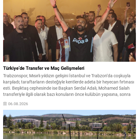
Türkiye’de Transfer ve Maç Gelişmeleri
Trabzonspor, Mısırlı yıldızın gelişini İstanbul ve Trabzon’da coşkuyla
karşıladı; taraftarların desteğiyle kentlerde adeta bir heyecan fırtınası
esti. Beşiktaş cephesinde ise Başkan Serdal Adalı, Mohamed Salah
transferiyle ilgili olarak bazı konuların önce kulübün yapısına, sonra
da şahsının yaklaşımına uymadığını belirtti: “Bu kadar basit.”
06.08.2026
Fenerbahçe’nin Avrupa Sınavı Fenerbahçe, Şampiyonlar Ligi 3. ön...