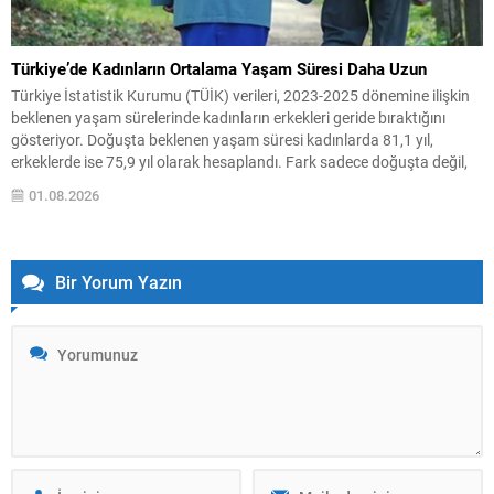
Türkiye’de Kadınların Ortalama Yaşam Süresi Daha Uzun
Türkiye İstatistik Kurumu (TÜİK) verileri, 2023-2025 dönemine ilişkin
beklenen yaşam sürelerinde kadınların erkekleri geride bıraktığını
gösteriyor. Doğuşta beklenen yaşam süresi kadınlarda 81,1 yıl,
erkeklerde ise 75,9 yıl olarak hesaplandı. Fark sadece doğuşta değil,
tüm yaş gruplarında kendini hissettiriyor. Örneğin 15 yaşındaki bir kız
01.08.2026
çocuğunun ortalama 67,3 yıl daha yaşaması beklenirken,...
Bir Yorum Yazın