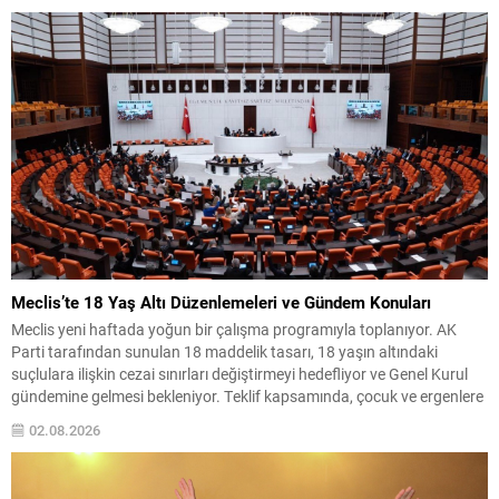
sona erdirdiğinin ve tüm silah ile mühimmatını teslim ettiğinin güvenlik
kurumlarınca tespiti...
Meclis’te 18 Yaş Altı Düzenlemeleri ve Gündem Konuları
Meclis yeni haftada yoğun bir çalışma programıyla toplanıyor. AK
Parti tarafından sunulan 18 maddelik tasarı, 18 yaşın altındaki
suçlulara ilişkin cezai sınırları değiştirmeyi hedefliyor ve Genel Kurul
gündemine gelmesi bekleniyor. Teklif kapsamında, çocuk ve ergenlere
uygulanacak yaptırımlarda bazı üst sınırlar artırılacak; ayrıca
02.08.2026
kullanılan tanımlarda da düzenlemeye gidilerek uygulamada bir
değişiklik...