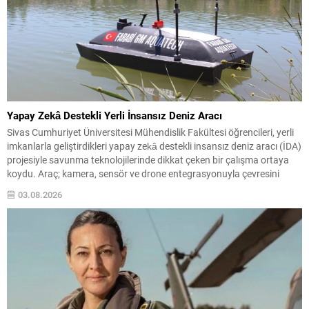
Yapay Zekâ Destekli Yerli İnsansız Deniz Aracı
Sivas Cumhuriyet Üniversitesi Mühendislik Fakültesi öğrencileri, yerli
imkanlarla geliştirdikleri yapay zekâ destekli insansız deniz aracı (İDA)
projesiyle savunma teknolojilerinde dikkat çeken bir çalışma ortaya
koydu. Araç; kamera, sensör ve drone entegrasyonuyla çevresini
analiz edip otonom görevler gerçekleştirebiliyor. Geliştirilen sistem,
03.08.2026
deniz üzerinde bağımsız hareket edebilmenin ötesinde; hava, kara ve
deniz unsurlarını...