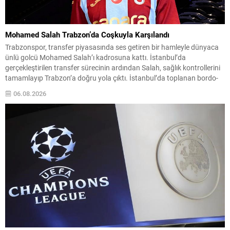
Mohamed Salah Trabzon’da Coşkuyla Karşılandı
Trabzonspor, transfer piyasasında ses getiren bir hamleyle dünyaca
ünlü golcü Mohamed Salah’ı kadrosuna kattı. İstanbul’da
gerçekleştirilen transfer sürecinin ardından Salah, sağlık kontrollerini
tamamlayıp Trabzon’a doğru yola çıktı. İstanbul’da toplanan bordo-
mavili taraftarların sevgi gösterileri eşliğinde karşılanan Mısırlı yıldız,
06.08.2026
kulüp başkanı Ertuğrul Doğan ile birlikte Trabzon’a intikal etti.
Yolculuk ve karşılamada büyük...