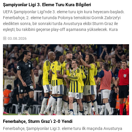
Şampiyonlar Ligi 3. Eleme Turu Kura Bilgileri
UEFA Şampiyonlar Ligi’nde 3. eleme turu için kura heyecanı başladı.
Fenerbahçe, 2. eleme turunda Polonya temsilcisi Gornik Zabrze’yi
eledikten sonra, bir sonraki turda Avusturya ekibi Sturm Graz ile
eşleşti; bu rakibini geçerse play-off aşamasına yükselecek. Kura
çekimi, 3 Ağustos 2026 Pazartesi günü saat 13.00‘te İsviçre’nin Nyon
03.08.2026
kentindeki UEFA Genel Merkezi’nde...
Fenerbahçe, Sturm Graz’ı 2-0 Yendi
Fenerbahçe, Şampiyonlar Ligi 3. eleme turu ilk maçında Avusturya