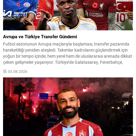
Avrupa ve Türkiye Transfer Gündemi
Futbol sezonunun Avrupa maçlarıyla başlaması, transfer pazarında
hareketliliği yeniden ateşledi. Takımlar kadrolarını güçlendirmek için
yoğun bir tempo içinde; hem yerel hem de uluslararası arenada dikkat
çeken gelişmeler yaşanıyor. Türkiye’de Galatasaray, Fenerbahçe,
Beşiktaş ve Trabzonspor gibi büyük kulüpler transfer çalışmalarıyla
03.08.2026
taraftar beklentilerini karşılamaya çalışırken; Avrupa kulüpleri de
transfer stratejilerini belirleyerek sezon...