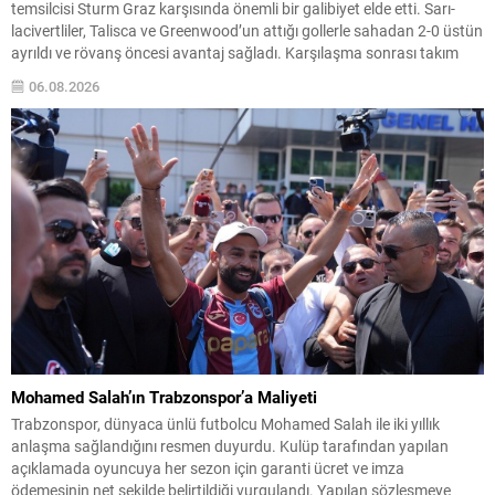
temsilcisi Sturm Graz karşısında önemli bir galibiyet elde etti. Sarı-
lacivertliler, Talisca ve Greenwood’un attığı gollerle sahadan 2-0 üstün
ayrıldı ve rövanş öncesi avantaj sağladı. Karşılaşma sonrası takım
yönetimi mücadeleyi değerlendirdi ve gelecek planlarına dair bilgi
06.08.2026
verdi. Futboldan sorumlu yönetici Cihan Kamer,...
Mohamed Salah’ın Trabzonspor’a Maliyeti
Trabzonspor, dünyaca ünlü futbolcu Mohamed Salah ile iki yıllık
anlaşma sağlandığını resmen duyurdu. Kulüp tarafından yapılan
açıklamada oyuncuya her sezon için garanti ücret ve imza
ödemesinin net şekilde belirtildiği vurgulandı. Yapılan sözleşmeye