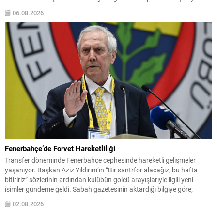
göre, Salah’a her bir futbol sezonu için 10.000.000 EUR yıllık ücret ve
06.08.2026
7.000.000 EUR imza ücreti olmak üzere...
Fenerbahçe’de Forvet Hareketliliği
Transfer döneminde Fenerbahçe cephesinde hareketli gelişmeler
yaşanıyor. Başkan Aziz Yıldırım’ın “Bir santrfor alacağız, bu hafta
bitiririz” sözlerinin ardından kulübün golcü arayışlarıyle ilgili yeni
isimler gündeme geldi. Sabah gazetesinin aktardığı bilgiye göre;
Başkan Yıldırım’ın işaret ettiği isimlerden biri Serhou Guirassy. Gineli
02.08.2026
forvet için Borussia Dortmund ile görüşmelerin sürdüğü, bonservis