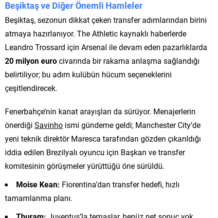
Beşiktaş ve Diğer Önemli Hamleler
Beşiktaş, sezonun dikkat çeken transfer adımlarından birini
atmaya hazırlanıyor. The Athletic kaynaklı haberlerde
Leandro Trossard için Arsenal ile devam eden pazarlıklarda
20 milyon euro
civarında bir rakama anlaşma sağlandığı
belirtiliyor; bu adım kulübün hücum seçeneklerini
çeşitlendirecek.
Fenerbahçe’nin kanat arayışları da sürüyor. Menajerlerin
önerdiği
Savinho
ismi gündeme geldi; Manchester City’de
yeni teknik direktör Maresca tarafından gözden çıkarıldığı
iddia edilen Brezilyalı oyuncu için Başkan ve transfer
komitesinin görüşmeler yürüttüğü öne sürüldü.
Moise Kean:
Fiorentina’dan transfer hedefi, hızlı
tamamlanma planı.
Thuram:
Juventus’la temaslar, henüz net sonuç yok.