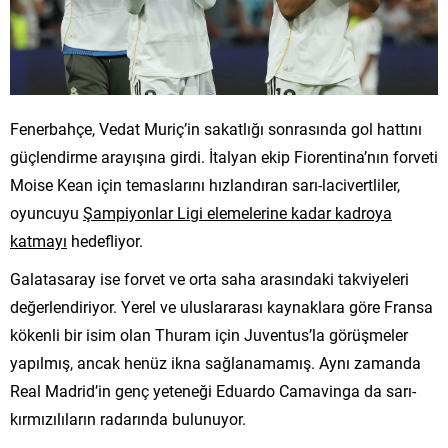
Fenerbahçe, Vedat Muriç’in sakatlığı sonrasında gol hattını
güçlendirme arayışına girdi. İtalyan ekip Fiorentina’nın forveti
Moise Kean için temaslarını hızlandıran sarı-lacivertliler,
oyuncuyu
Şampiyonlar Ligi elemelerine kadar kadroya
katmayı
hedefliyor.
Galatasaray ise forvet ve orta saha arasındaki takviyeleri
değerlendiriyor. Yerel ve uluslararası kaynaklara göre Fransa
kökenli bir isim olan Thuram için Juventus’la görüşmeler
yapılmış, ancak henüz ikna sağlanamamış. Aynı zamanda
Real Madrid’in genç yeteneği Eduardo Camavinga da sarı-
kırmızılıların radarında bulunuyor.