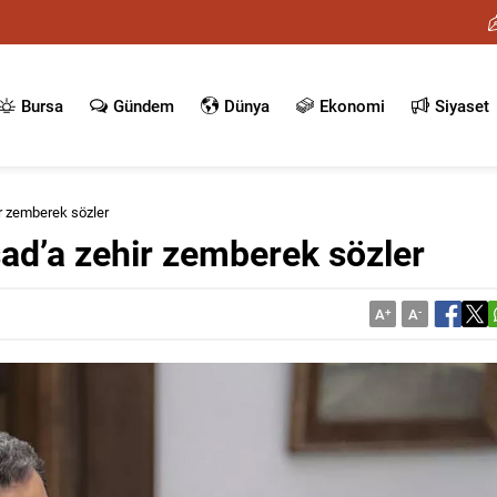
Bursa
Gündem
Dünya
Ekonomi
Siyaset
ir zemberek sözler
sad’a zehir zemberek sözler
A
+
A
-