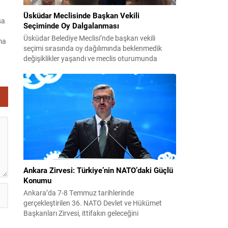
Üsküdar Meclisinde Başkan Vekili
şa
Seçiminde Oy Dalgalanması
Üsküdar Belediye Meclisi’nde başkan vekili
ma
seçimi sırasında oy dağılımında beklenmedik
değişiklikler yaşandı ve meclis oturumunda
gergin anlar oluştu. Soruşturma kapsamında
görevden uzaklaştırılan Sinem Dedetaş’ın yerine
de
seçilecek isim için yapılan oylamalarda parti içi
dengeler gündemin merkezine oturdu. CHP’nin
dik
adayı Sibel Tan Çetinkaya ile AK Parti’nin adayı
Dündar Ziya Gültekin arasında geçen...
Ankara Zirvesi: Türkiye’nin NATO’daki Güçlü
Konumu
Ankara’da 7-8 Temmuz tarihlerinde
gerçekleştirilen 36. NATO Devlet ve Hükümet
Başkanları Zirvesi, ittifakın geleceğini
şekillendiren ve Türkiye’nin rolünü görünür kılan