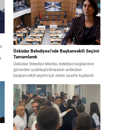
teklifin 12 maddelik düzenlemeleri kamuoyuyla
paylaşıldı. Hazırlanan düzenleme, örgütün fiili
varlığını sona erdirdiğinin ve tüm silah ile
mühimmatını teslim ettiğinin güvenlik
kurumlarınca tespiti...
en
Üsküdar Belediyesi’nde Başkanvekili Seçimi
Tamamlandı
a
Üsküdar Belediye Meclisi, belediye başkanının
görevden uzaklaştırılmasının ardından
ı
başkanvekili seçimi için erken saatte toplandı.
Soruşturma nedeniyle yerine vekil seçilmesi
gereken süreç yoğun tartışmalar ve itirazlarla
ilerledi. CHP, Sibel Tan Çetinkaya’yı; Cumhur
İttifakı ise Dündar Ziya Gültekin’i aday gösterdi.
n
Seçimin ilk iki turunda sonuçlar değişmeyince
üçüncü tura ve ardından salt çoğunluk...