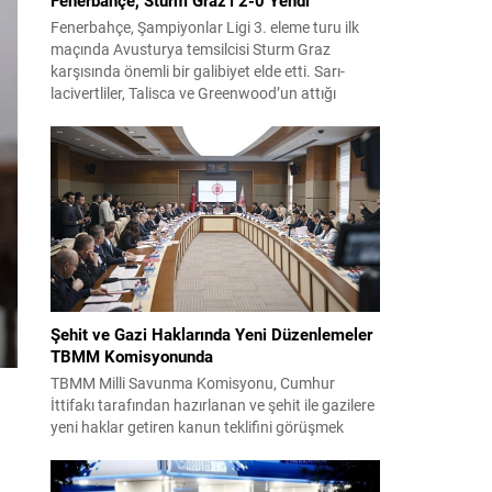
Fenerbahçe, Şampiyonlar Ligi 3. eleme turu ilk
maçında Avusturya temsilcisi Sturm Graz
karşısında önemli bir galibiyet elde etti. Sarı-
lacivertliler, Talisca ve Greenwood’un attığı
gollerle sahadan 2-0 üstün ayrıldı ve rövanş
öncesi avantaj sağladı. Karşılaşma sonrası
takım yönetimi mücadeleyi değerlendirdi ve
gelecek planlarına dair bilgi verdi. Futboldan
sorumlu yönetici Cihan Kamer,...
Şehit ve Gazi Haklarında Yeni Düzenlemeler
TBMM Komisyonunda
TBMM Milli Savunma Komisyonu, Cumhur
İttifakı tarafından hazırlanan ve şehit ile gazilere
yeni haklar getiren kanun teklifini görüşmek
üzere toplandı. Görüşmelerin sonunda teklif
komisyonda kabul edildi ve bir dizi düzenleme