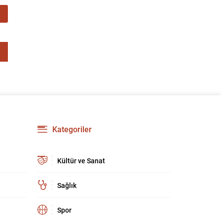
kritik bir buluşma olarak kayda geçti. Zirve,
yalnızca ev sahipliği organizasyonunun
ötesinde, Türkiye’nin stratejik iletişim ve
diplomatik etkinliğini uluslararası arenada
pekiştirdi. Uluslararası güvenlik ortamı eş
zamanlı ve çok boyutlu tehditlerle...
Kategoriler
Kültür ve Sanat
Sağlık
Spor