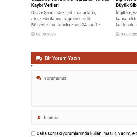
Kaybı Verileri
Büyük Sibe
Gazze Şeridi’ndeki çatışma ortamı,
İngiltere,
ateşkesin ilanına rağmen sürdü.
kapsamlı bir
Bölgedeki hastanelere son 24 saatte
kaldı; saldı
getirilen vaka sayıları yetkililerce
kurumlarını
02.08.2026
03.08.20
paylaşıldı. Filistin Sağlık Bakanlığına göre
çok sayıda 
son verilerde 6 sivil yaşamını yitirirken, 32
Olayın ard
kişi yaralanarak sağlık kuruluşlarına
bilgi bütün
teslim edildi. Resmi Sayılar ve Yaralı/Ölü
büyük endişe
Bir Yorum Yazın
Rakamları 10 Ekim tarihinde yürürlüğe
arasında on 
giren ateşkes anlaşmasından bu yana
mesleki bilgi
bildirilen...
Daha sonraki yorumlarımda kullanılması için adım, e-p