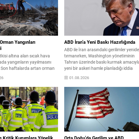
 Orman Yangınları
ABD İran’a Yeni Baskı Hazırlığında
i
ABD ile İran arasındaki gerilimler yenid
tkisi altına alan sıcak hava
tırmanırken, Washington yönetiminin
tada yangınların yayılmasını
Tahran üzerinde baskı kurmak amacıyl
. Son haftalarda artan orman
yeni bir askeri hamle planladığı iddia
özellikle Fransa’nın güneyinde
edildi. Haberlere göre Beyaz Saray, İran’
26
01.08.2026
lara ulaştı. Var vilayetindeki
müzakereye zorlamak için birkaç gün
ısa bir sakinlik döneminin
sürebilecek saldırı dalgalarını devreye
krar alevlenirken, bölgeye hızlı
sokmayı değerlendirdi. Wall Street
r müdahale gerçekleştirildi.
Journal’in hükümet kaynaklarına
 karadan yapılan
dayandırdığı haber, olası operasyonları
rla alevlere karşı mücadele
bu hafta sonu itibarıyla...
oğun Müdahale...
de Kritik Kurumlara Yönelik
Orta Doğu’da Gerilim ve ABD