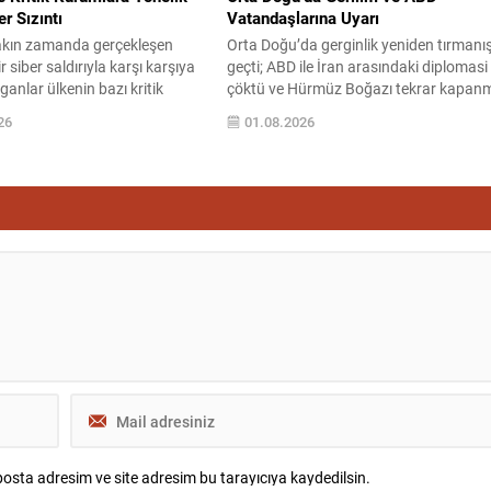
r Sızıntı
Vatandaşlarına Uyarı
 yakın zamanda gerçekleşen
Orta Doğu’da gerginlik yeniden tırmanı
 siber saldırıyla karşı karşıya
geçti; ABD ile İran arasındaki diplomasi
rganlar ülkenin bazı kritik
çöktü ve Hürmüz Boğazı tekrar kapan
n güvenlik sistemlerine girerek
riskiyle karşı karşıya kaldı. Bölgede
26
01.08.2026
hassas veriyi ele geçirdi.
güvenlik ortamının kırılgan olduğu
ından birçok kamu kurumunda
vurgulanırken, gelişmeler uluslararası
lüğü ve gizliliği konusunda
uçuşlar ve diplomatik faaliyetler üzerin
 oluştu. Saldırının etkileri
etkili olma potansiyeli taşıyor. ABD
binlerce polise ait kişisel ve
yönetimi, çatışma olasılığı ve beklenme
ler ile...
operasyonlara karşı bölgedeki
vatandaşlarını dikkatli olmaya...
osta adresim ve site adresim bu tarayıcıya kaydedilsin.