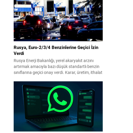
benimsendi. Teklif kapsamında, vazife
malullerinden hayatını kaybedenlerin anne ve
babalarına bağlanacak aylık tutarının, net asgari
ücretin altında olmayacağı hükme bağlanıyor....
Rusya, Euro-2/3/4 Benzinlerine Geçici İzin
Verdi
Rusya Enerji Bakanlığı, yerel akaryakıt arzını
artırmak amacıyla bazı düşük standartlı benzin
sınıflarına geçici onay verdi. Karar, üretim, ithalat
ve satışa yönelik uygulanacak sınırlamaları 1
Temmuz 2027’ye kadar kaldırıyor. Açıklamada
bu düzenlemenin kalıcı bir çevre politikası
değişikliği anlamına gelmediği vurgulanıyor;
kararın geçici olduğu ve uzun vadeli çevre
hedeflerinden sapma amaçlanmadığı...