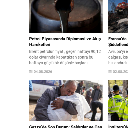
Petrol Piyasasında Diplomasi ve Akış
Fransa’da
Hareketleri
Şiddetlend
Brent petrolün fiyatı, geçen haftayı 90,12
Avrupa’yı e
dolar civarında kapattıktan sonra bu
dalgası, kı
haftaya güçlü bir düşüşle başladı.
hızlandırdı
Pazarlarda ABD ile İran arasında
yangınları 
04.08.2026
02.08.20
diplomatik temasların yeniden
ciddi boyut
canlanabileceği beklentileri, petrol
yangınlar k
fiyatlarında baskı oluşturdu. WTI ham
ardından te
petrolü varil başına yaklaşık 79 dolara
ve yoğun bi
gerilerken, Türkiye’nin kullandığı Brent tipi
Havadan ve
ham petrol de 85 dolar seviyelerine
operasyonla
doğru...
sürüyor. Y
Gazze’de Son Durum: Saldırılar ve Can
İngiltere’