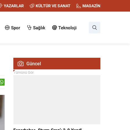
YAZARLAR
KÜLTÜR VE SANAT
MAGAZİN
Spor
Sağlık
Teknoloji
Güncel
Tümünü Gör
Fenerbahçe, Sturm Graz’ı 2-0 Yendi