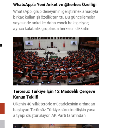
WhatsApp’a Yeni Anket ve @herkes Özelliği
WhatsApp, grup deneyimini geliştirmek amacıyla
birkaç kullanışlı özellik tanıttı. Bu güncellemeler
sayesinde anketler daha esnek hale geliyor;
ayrıca kalabalık gruplarda herkesin dikkatini
anında çekmek kolaylaşıyor. Platforma eklenen
yenilikler, grup içi organizasyonları ve duyuruları
da
yönetmeyi daha pratik bir hâle getiriyor. Aşağıda
öne çıkan değişiklikler ve kullanım notları
özetlenmiştir. Anketlerde esneklik ve...
Terörsüz Türkiye İçin 12 Maddelik Çerçeve
Kanun Teklifi
Ülkenin 40 yıllık terörle mücadelesinin ardından
başlayan Terörsüz Türkiye sürecine ilişkin yasal
altyapı oluşturuluyor. AK Parti tarafından
hazırlanan çerçeve yasa teklifi, TBMM
Başkanlığı’na sunulmak üzere hazırlandı ve