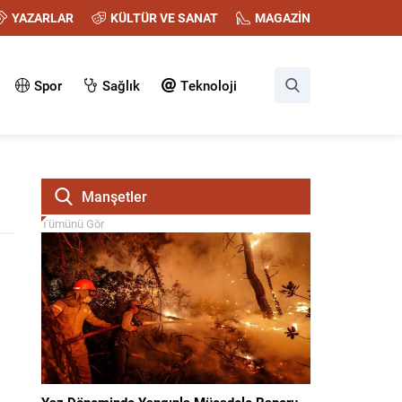
YAZARLAR
KÜLTÜR VE SANAT
MAGAZİN
Spor
Sağlık
Teknoloji
Manşetler
Tümünü Gör
Yaz Döneminde Yangınla Mücadele Raporu