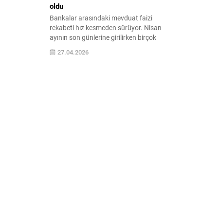
oldu
Bankalar arasındaki mevduat faizi
rekabeti hız kesmeden sürüyor. Nisan
ayının son günlerine girilirken birçok
banka faiz oranlarını art arda
27.04.2026
güncelleyerek yarışa dahil oldu.
Güncellenen oranlarla birlikte 500 bin
TL’lik birikimin aylık getirisi de ...