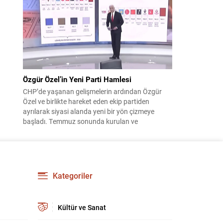
çıktısı, üç ülkenin imza attığı Mekke Ortak
Savunma Anlaşması oldu. Anlaşma; ortak
güvenlik yaklaşımıyla bölgesel barış, istikrar...
Özgür Özel’in Yeni Parti Hamlesi
CHP’de yaşanan gelişmelerin ardından Özgür
Özel ve birlikte hareket eden ekip partiden
ayrılarak siyasi alanda yeni bir yön çizmeye
başladı. Temmuz sonunda kurulan ve
kamuoyunda “Yeni Parti” olarak anılan oluşum,
kısa sürede muhalif medyanın gündemine girdi.
Kuruluşun hemen ardından bazı anket sonuçları
kamuoyuna yansıyınca, partinin tabanda karşılık
bulduğu iddiaları gündemi...
Kategoriler
Kültür ve Sanat