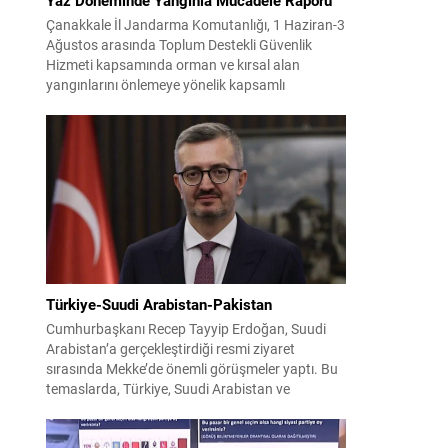
Çanakkale İl Jandarma Komutanlığı, 1 Haziran-3
Ağustos arasında Toplum Destekli Güvenlik
Hizmeti kapsamında orman ve kırsal alan
yangınlarını önlemeye yönelik kapsamlı
bilgilendirme çalışmaları yürüttü. On iki ilçede
görev yapan 178 tim ve 742 personel, sahada
aktif olarak halkı bilinçlendirdi ve denetim
faaliyetleri gerçekleştirdi. Faaliyetler esnasında
bin 315 biçerdöver ve balya...
Türkiye-Suudi Arabistan-Pakistan
Cumhurbaşkanı Recep Tayyip Erdoğan, Suudi
Arabistan’a gerçekleştirdiği resmi ziyaret
sırasında Mekke’de önemli görüşmeler yaptı. Bu
temaslarda, Türkiye, Suudi Arabistan ve
Pakistan arasında savunma alanında yeni bir iş
birliği çerçevesi oluşturuldu. Ziyaretin en somut