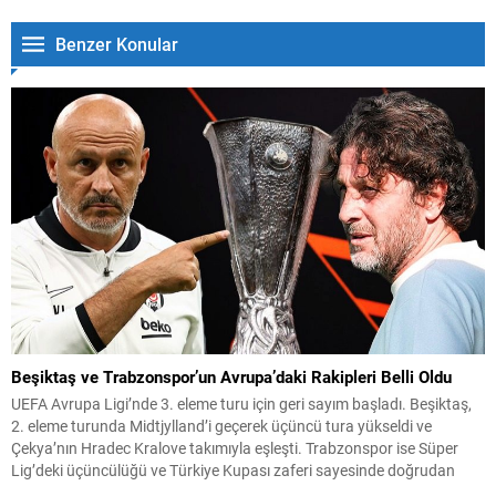
Benzer Konular
Beşiktaş ve Trabzonspor’un Avrupa’daki Rakipleri Belli Oldu
UEFA Avrupa Ligi’nde 3. eleme turu için geri sayım başladı. Beşiktaş,
2. eleme turunda Midtjylland’i geçerek üçüncü tura yükseldi ve
Çekya’nın Hradec Kralove takımıyla eşleşti. Trabzonspor ise Süper
Lig’deki üçüncülüğü ve Türkiye Kupası zaferi sayesinde doğrudan
play-off turundan turnuvaya katılma hakkı elde etti. Play-off