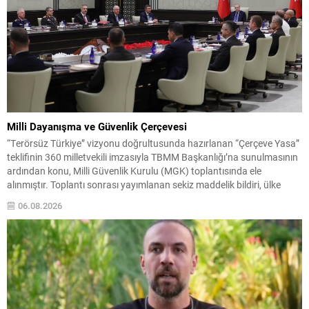
Milli Dayanışma ve Güvenlik Çerçevesi
“Terörsüz Türkiye” vizyonu doğrultusunda hazırlanan “Çerçeve Yasa”
teklifinin 360 milletvekili imzasıyla TBMM Başkanlığı’na sunulmasının
ardından konu, Milli Güvenlik Kurulu (MGK) toplantısında ele
alınmıştır. Toplantı sonrası yayımlanan sekiz maddelik bildiri, ülke
güvenliği ve bölgesel gelişmelere dair değerlendirmeleri içermektedir.
06.08.2026
Yaklaşık 2 saat 15 dakika süren oturumun sonuç metninde; terörle
mücadele, bölgesel istikrar,...