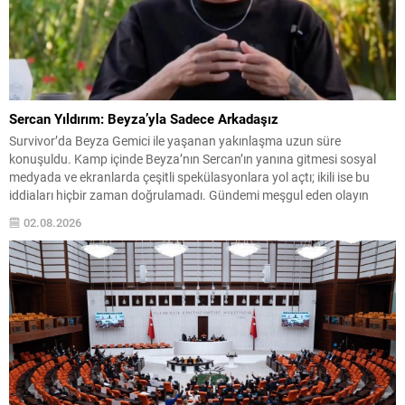
Sercan Yıldırım: Beyza’yla Sadece Arkadaşız
Survivor’da Beyza Gemici ile yaşanan yakınlaşma uzun süre
konuşuldu. Kamp içinde Beyza’nın Sercan’ın yanına gitmesi sosyal
medyada ve ekranlarda çeşitli spekülasyonlara yol açtı; ikili ise bu
iddiaları hiçbir zaman doğrulamadı. Gündemi meşgul eden olayın
ardından Sercan, suskunluğunu bozdu ve yaşananları kendi ağzından
02.08.2026
anlattı. Konunun çarpıtıldığını, bunun kendisini rahatsız ettiğini ve...