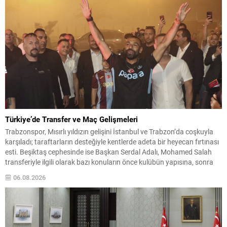
Türkiye’de Transfer ve Maç Gelişmeleri
Trabzonspor, Mısırlı yıldızın gelişini İstanbul ve Trabzon’da coşkuyla
karşıladı; taraftarların desteğiyle kentlerde adeta bir heyecan fırtınası
esti. Beşiktaş cephesinde ise Başkan Serdal Adalı, Mohamed Salah
transferiyle ilgili olarak bazı konuların önce kulübün yapısına, sonra
da şahsının yaklaşımına uymadığını belirtti: “Bu kadar basit.”
06.08.2026
Fenerbahçe’nin Avrupa Sınavı Fenerbahçe, Şampiyonlar Ligi 3. ön...