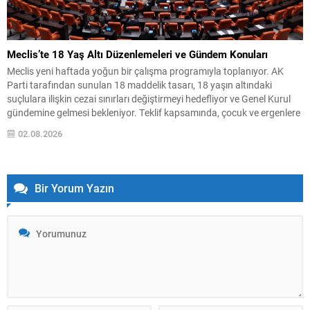
Meclis’te 18 Yaş Altı Düzenlemeleri ve Gündem Konuları
Meclis yeni haftada yoğun bir çalışma programıyla toplanıyor. AK
Parti tarafından sunulan 18 maddelik tasarı, 18 yaşın altındaki
suçlulara ilişkin cezai sınırları değiştirmeyi hedefliyor ve Genel Kurul
gündemine gelmesi bekleniyor. Teklif kapsamında, çocuk ve ergenlere
uygulanacak yaptırımlarda bazı üst sınırlar artırılacak; ayrıca
02.08.2026
kullanılan tanımlarda da düzenlemeye gidilerek uygulamada bir
değişiklik...
Bir Yorum Yazın