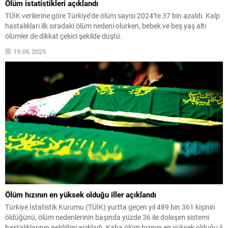
Ölüm istatistikleri açıklandı
TÜİK verilerine göre Türkiye’de ölüm sayısı 2024’te 37 bin azaldı. Kalp
hastalıkları ilk sıradaki ölüm nedeni olurken, bebek ve beş yaş altı
ölümler de dikkat çekici şekilde düştü.
19.06.2025
Ölüm hızının en yüksek olduğu iller açıklandı
Türkiye İstatistik Kurumu (TÜİK) yurtta geçen yıl 489 bin 361 kişinin
öldüğünü, ölüm nedenlerinin başında yüzde 36 ile dolaşım sistemi
hastalıklarının geldiğini açıkladı. Kaba ölüm hızının en yüksek olduğu il