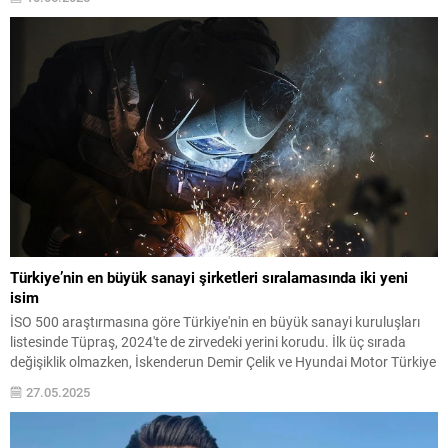
Türkiye’nin en büyük sanayi şirketleri sıralamasında iki yeni
isim
İSO 500 araştırmasına göre Türkiye'nin en büyük sanayi kuruluşları
listesinde Tüpraş, 2024'te de zirvedeki yerini korudu. İlk üç sırada
değişiklik olmazken, İskenderun Demir Çelik ve Hyundai Motor Türkiye
Otomotiv ilk kez ilk 10’a girmeyi başardı. İşte Türkiye'nin en büyük 10
27.05.2025
sanayi şirketi...