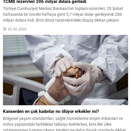
TCMB rezervleri 206 milyar dolara geriledi
Türkiye Cumhuriyet Merkez Bankası’nın toplam rezervleri, 20 Şubat
haftasında bir önceki haftaya göre 5,7 milyar dolar gerileyerek 206
milyar dolara indi. Brüt döviz rezervlerindeki düşüş dikkat çekiyor.
26.02.2026
Kanserden en çok kadınlar mı ölüyor erkekler mi?
Bölgesel yaşam standartları, sağlık hizmetlerine erişim imkanları ve
nüfus yapısındaki farklılıklar tabloyu belirlerken; kimi iller ülke
ortalamasının üzerine çıkıyor, kimileri ise daha düşük oranlarla dikkat