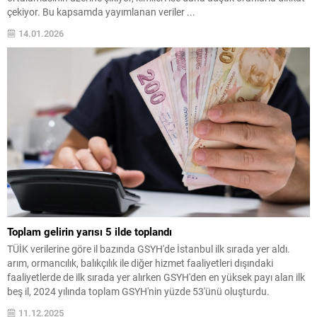
çekiyor. Bu kapsamda yayımlanan veriler ...
14.01.2026
Toplam gelirin yarısı 5 ilde toplandı
TÜİK verilerine göre il bazında GSYH'de İstanbul ilk sırada yer aldı.
arım, ormancılık, balıkçılık ile diğer hizmet faaliyetleri dışındaki
faaliyetlerde de ilk sırada yer alırken GSYH'den en yüksek payı alan ilk
beş il, 2024 yılında toplam GSYH'nin yüzde 53'ünü oluşturdu.
11.12.2025