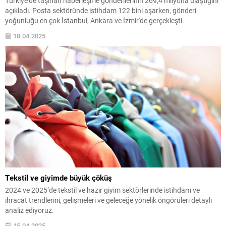
Türkiye'de taşınan haberleşme gönderilerinin 269,4 milyona ulaştığını
açıkladı. Posta sektöründe istihdam 122 bini aşarken, gönderi
yoğunluğu en çok İstanbul, Ankara ve İzmir'de gerçekleşti.
18.04.2025
Tekstil ve giyimde büyük çöküş
2024 ve 2025’de tekstil ve hazır giyim sektörlerinde istihdam ve
ihracat trendlerini, gelişmeleri ve geleceğe yönelik öngörüleri detaylı
analiz ediyoruz.
15.04.2025