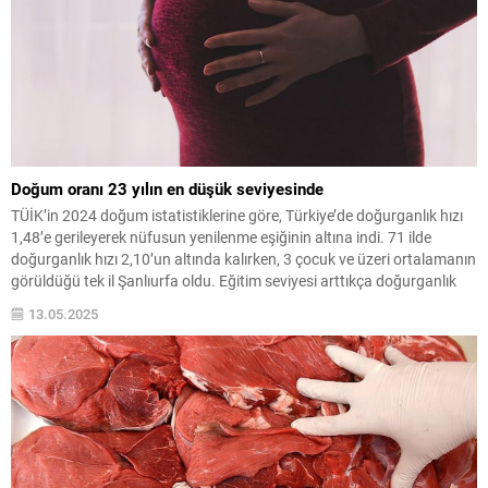
Doğum oranı 23 yılın en düşük seviyesinde
TÜİK’in 2024 doğum istatistiklerine göre, Türkiye’de doğurganlık hızı
1,48’e gerileyerek nüfusun yenilenme eşiğinin altına indi. 71 ilde
doğurganlık hızı 2,10’un altında kalırken, 3 çocuk ve üzeri ortalamanın
görüldüğü tek il Şanlıurfa oldu. Eğitim seviyesi arttıkça doğurganlık
düşerken, ilk doğum yaşı ortalaması 29,3’e yükseldi.
13.05.2025