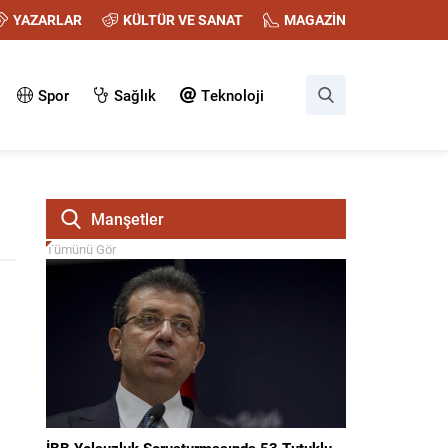
YAZARLAR
KÜLTÜR VE SANAT
MAGAZİN
Spor
Sağlık
Teknoloji
Manşetler
Tümünü Gör
İBB Yolsuzluk Soruşturmasında 53 Tutuklu