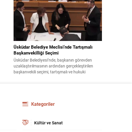
bildiri, ülke güvenliği ve bölgesel gelişmelere dair
değerlendirmeleri içermektedir. Yaklaşık 2 saat
15 dakika süren oturumun sonuç metninde;
terörle mücadele, bölgesel istikrar,...
Üsküdar Belediye Meclisi’nde Tartışmalı
Başkanvekilliği Seçimi
Üsküdar Belediyesi’nde, başkanın görevden
uzaklaştırılmasının ardından gerçekleştirilen
başkanvekili seçimi, tartışmalı ve hukuki
itirazlara konu olacak uygulamalarla gündeme
geldi. Yapılan oylamada usul ve gizlilikle ilgili
ciddi iddialar ortaya atıldı; bazı oyların geçersiz
sayılması ve meclis içindeki yönlendirmeler
kamuoyunda tepkilere yol açtı. Seçim sürecinde
Kategoriler
yaşanan gelişmeler, parti grupları arasındaki
gerilimi artırdı. CHP’nin...
Kültür ve Sanat