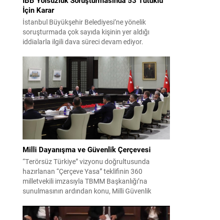
İçin Karar
İstanbul Büyükşehir Belediyesi’ne yönelik
soruşturmada çok sayıda kişinin yer aldığı
iddialarla ilgili dava süreci devam ediyor.
Mahkeme, savcının görüşünü aldıktan sonra
sanıkların tutukluluk hallerini ayrı ayrı
değerlendirdi. İnceleme sonucunda, aralarında
Ekrem İmamoğlu’nun da bulunduğu 53 tutuklu
hakkında tutukluluk hallerinin sürdürülmesine
karar verildi. İddialar ve değerlendirilen talepler
Soruşturma kapsamında sanıklara yöneltilen...
Milli Dayanışma ve Güvenlik Çerçevesi
“Terörsüz Türkiye” vizyonu doğrultusunda
hazırlanan “Çerçeve Yasa” teklifinin 360
milletvekili imzasıyla TBMM Başkanlığı’na
sunulmasının ardından konu, Milli Güvenlik
Kurulu (MGK) toplantısında ele alınmıştır.
Toplantı sonrası yayımlanan sekiz maddelik