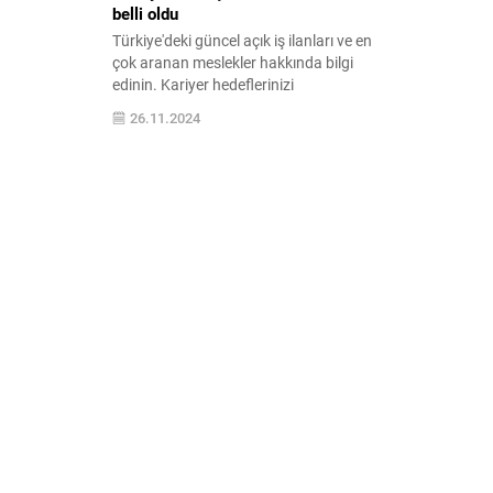
belli oldu
Türkiye'deki güncel açık iş ilanları ve en
çok aranan meslekler hakkında bilgi
edinin. Kariyer hedeflerinizi
gerçekleştirmek için fırsatları keşfedin ve
26.11.2024
iş dünyasında öne çıkın.