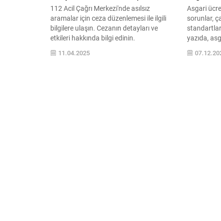
112 Acil Çağrı Merkezi'nde asılsız
Asgari ücre
aramalar için ceza düzenlemesi ile ilgili
sorunlar, ç
bilgilere ulaşın. Cezanın detayları ve
standartlar
etkileri hakkında bilgi edinin.
yazıda, asg
ekonomik y
11.04.2025
07.12.20
perspektifi
keşfedin.