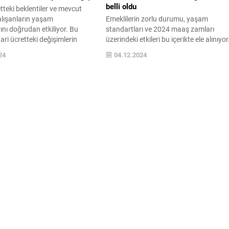
belli oldu
tteki beklentiler ve mevcut
alışanların yaşam
Emeklilerin zorlu durumu, yaşam
ını doğrudan etkiliyor. Bu
standartları ve 2024 maaş zamları
ari ücretteki değişimlerin
üzerindeki etkileri bu içerikte ele alınıyor
ansımalarını ve sosyal adalet
Emekliler için kritik öneme sahip bu
24
04.12.2024
nden değerlendirmeleri
konuyu keşfedin ve haklarınızı öğrenin.