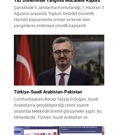
Çanakkale İl Jandarma Komutanlığı, 1 Haziran-3
Ağustos arasında Toplum Destekli Güvenlik
Hizmeti kapsamında orman ve kırsal alan
.
yangınlarını önlemeye yönelik kapsamlı
bilgilendirme çalışmaları yürüttü. On iki ilçede
görev yapan 178 tim ve 742 personel, sahada
aktif olarak halkı bilinçlendirdi ve denetim
faaliyetleri gerçekleştirdi. Faaliyetler esnasında
bin 315 biçerdöver ve balya...
Türkiye-Suudi Arabistan-Pakistan
Cumhurbaşkanı Recep Tayyip Erdoğan, Suudi
Arabistan’a gerçekleştirdiği resmi ziyaret
sırasında Mekke’de önemli görüşmeler yaptı. Bu
temaslarda, Türkiye, Suudi Arabistan ve
Pakistan arasında savunma alanında yeni bir iş
birliği çerçevesi oluşturuldu. Ziyaretin en somut