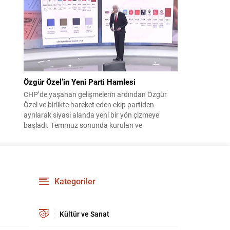
çıktısı, üç ülkenin imza attığı Mekke Ortak
Savunma Anlaşması oldu. Anlaşma; ortak
güvenlik yaklaşımıyla bölgesel barış, istikrar...
Özgür Özel’in Yeni Parti Hamlesi
CHP’de yaşanan gelişmelerin ardından Özgür
Özel ve birlikte hareket eden ekip partiden
ayrılarak siyasi alanda yeni bir yön çizmeye
başladı. Temmuz sonunda kurulan ve
kamuoyunda “Yeni Parti” olarak anılan oluşum,
kısa sürede muhalif medyanın gündemine girdi.
Kuruluşun hemen ardından bazı anket sonuçları
kamuoyuna yansıyınca, partinin tabanda karşılık
bulduğu iddiaları gündemi...
Kategoriler
Kültür ve Sanat