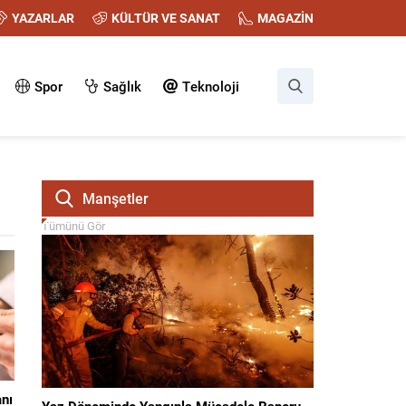
YAZARLAR
KÜLTÜR VE SANAT
MAGAZİN
Spor
Sağlık
Teknoloji
Manşetler
Tümünü Gör
nı
Yaz Döneminde Yangınla Mücadele Raporu