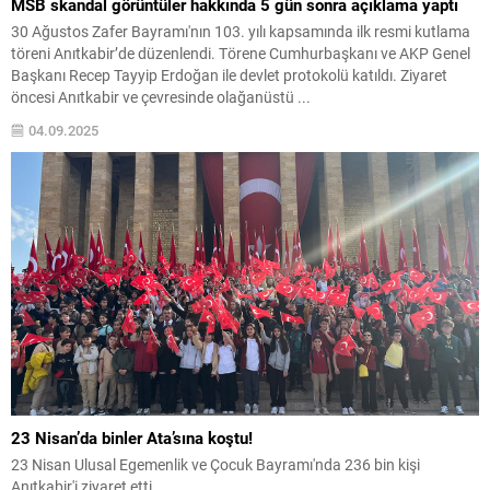
MSB skandal görüntüler hakkında 5 gün sonra açıklama yaptı
30 Ağustos Zafer Bayramı'nın 103. yılı kapsamında ilk resmi kutlama
töreni Anıtkabir’de düzenlendi. Törene Cumhurbaşkanı ve AKP Genel
Başkanı Recep Tayyip Erdoğan ile devlet protokolü katıldı. Ziyaret
öncesi Anıtkabir ve çevresinde olağanüstü ...
04.09.2025
23 Nisan’da binler Ata’sına koştu!
23 Nisan Ulusal Egemenlik ve Çocuk Bayramı'nda 236 bin kişi
Anıtkabir'i ziyaret etti.