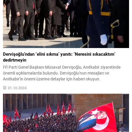
Dervişoğlu’ndan ‘elini sıkma’ yanıtı: ‘Neresini sıkacaktım’
dedirtmeyin
İYİ Parti Genel Başkanı Müsavat Dervişoğlu, Anıtkabir ziyaretinde
önemli açıklamalarda bulundu. Dervişoğlu'nun mesajları ve
Anıtkabir'in önemi üzerine detaylar için haberi okuyun.
31.10.2024