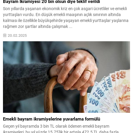
Bayram İkramiyesi 20 bin olsun diye teklif verildi
Son yıllarda yaşanan ekonomik kriz en çok asgari ücretliler ve emekli
yurttaşları vurdu. En düşük emekli maaşının açlık sınırının altında
kalması ile özellikle büyükşehirde yaşayan emekli yurttaşlar yaşlarına
rağmen zor şartlar altında çalışmak ...
20.02.2025
Emekli bayram ikramiyelerine yuvarlama formülü
Geçen yıl bayramda 3 bin TL olarak ödenen emekli bayram
ikramiyeleri, bu yıl yüzde 15.75'lik bir artışla 472.5 TL daha fazla