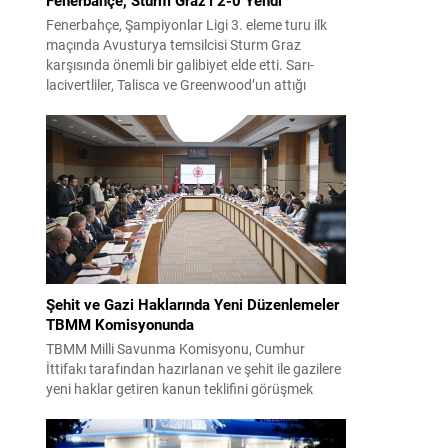
Fenerbahçe, Şampiyonlar Ligi 3. eleme turu ilk
maçında Avusturya temsilcisi Sturm Graz
karşısında önemli bir galibiyet elde etti. Sarı-
lacivertliler, Talisca ve Greenwood’un attığı
gollerle sahadan 2-0 üstün ayrıldı ve rövanş
öncesi avantaj sağladı. Karşılaşma sonrası
takım yönetimi mücadeleyi değerlendirdi ve
gelecek planlarına dair bilgi verdi. Futboldan
sorumlu yönetici Cihan Kamer,...
Şehit ve Gazi Haklarında Yeni Düzenlemeler
TBMM Komisyonunda
TBMM Milli Savunma Komisyonu, Cumhur
İttifakı tarafından hazırlanan ve şehit ile gazilere
yeni haklar getiren kanun teklifini görüşmek
üzere toplandı. Görüşmelerin sonunda teklif
komisyonda kabul edildi ve bir dizi düzenleme