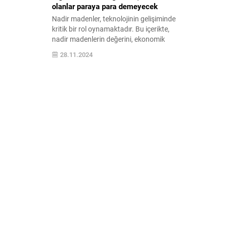
olanlar paraya para demeyecek
Nadir madenler, teknolojinin gelişiminde
kritik bir rol oynamaktadır. Bu içerikte,
nadir madenlerin değerini, ekonomik
önemini ve sürdürülebilirlik açısından
28.11.2024
gelecekteki potansiyelini keşfedin.