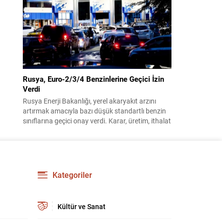
benimsendi. Teklif kapsamında, vazife
malullerinden hayatını kaybedenlerin anne ve
babalarına bağlanacak aylık tutarının, net asgari
ücretin altında olmayacağı hükme bağlanıyor....
Rusya, Euro-2/3/4 Benzinlerine Geçici İzin
Verdi
Rusya Enerji Bakanlığı, yerel akaryakıt arzını
artırmak amacıyla bazı düşük standartlı benzin
sınıflarına geçici onay verdi. Karar, üretim, ithalat
ve satışa yönelik uygulanacak sınırlamaları 1
Temmuz 2027’ye kadar kaldırıyor. Açıklamada
bu düzenlemenin kalıcı bir çevre politikası
değişikliği anlamına gelmediği vurgulanıyor;
kararın geçici olduğu ve uzun vadeli çevre
Kategoriler
hedeflerinden sapma amaçlanmadığı...
Kültür ve Sanat