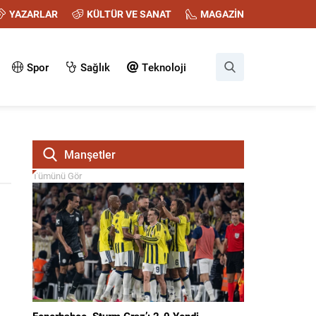
YAZARLAR
KÜLTÜR VE SANAT
MAGAZİN
Spor
Sağlık
Teknoloji
Manşetler
Tümünü Gör
Fenerbahçe, Sturm Graz’ı 2-0 Yendi