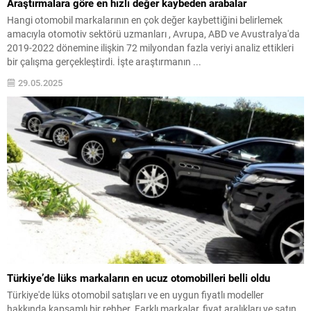
Araştırmalara göre en hızlı değer kaybeden arabalar
Hangi otomobil markalarının en çok değer kaybettiğini belirlemek
amacıyla otomotiv sektörü uzmanları , Avrupa, ABD ve Avustralya'da
2019-2022 dönemine ilişkin 72 milyondan fazla veriyi analiz ettikleri
bir çalışma gerçekleştirdi. İşte araştırmanın ...
29.05.2025
Türkiye’de lüks markaların en ucuz otomobilleri belli oldu
Türkiye'de lüks otomobil satışları ve en uygun fiyatlı modeller
hakkında kapsamlı bir rehber. Farklı markalar, fiyat aralıkları ve satın