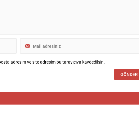
eri ve personel bulunuyor.
da öne çıkan suçlamalar
osta adresim ve site adresim bu tarayıcıya kaydedilsin.