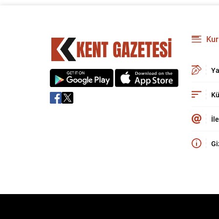
Kur
Ya
Kü
İl
Gi