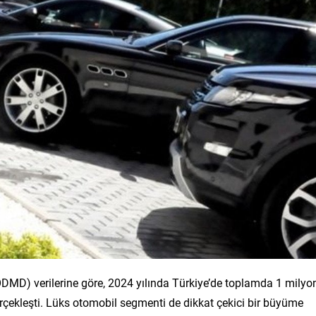
(ODMD) verilerine göre, 2024 yılında Türkiye’de toplamda 1 milyo
gerçekleşti. Lüks otomobil segmenti de dikkat çekici bir büyüme