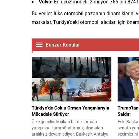
Volvo:
En ucuz modeli, 2 milyon 766 bin 874 l
Bu veriler, lüks otomobil pazarının dinamiklerini v
markalar, Türkiye’deki otomobil alıcıları için ön
Benzer Konular
Türkiye’de Çoklu Orman Yangınlarıyla
Trump’tan 
Mücadele Sürüyor
Saldırı
Ülke genelinde çıkan bir dizi orman
Eski Başka
yangınına karşı söndürme çalışmaları
senato yar
aralıksız devam ediyor. Balıkesir, Antalya,
seçimlerini