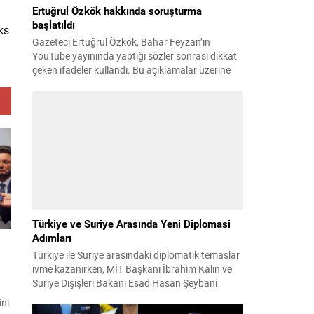
Ertuğrul Özkök hakkında soruşturma
başlatıldı
ks
Gazeteci Ertuğrul Özkök, Bahar Feyzan’ın
YouTube yayınında yaptığı sözler sonrası dikkat
çeken ifadeler kullandı. Bu açıklamalar üzerine
İstanbul Cumhuriyet Başsavcılığı tarafından
Özkök hakkında ‘Cumhurbaşkanına hakaret’
suçundan re’sen soruşturma başlatıldı. Özkök,
hakkındaki soruşturma kapsamında
Çağlayan’daki İstanbul Adalet Sarayı’na giderek
savcılığa ifade verdi. İfadesinin ardından
adliyeden ayrıldığı bildirildi. Programdaki sözleri
ve savunması...
Türkiye ve Suriye Arasında Yeni Diplomasi
Adımları
Türkiye ile Suriye arasındaki diplomatik temaslar
ivme kazanırken, MİT Başkanı İbrahim Kalın ve
Suriye Dışişleri Bakanı Esad Hasan Şeybani
Ankara’da bir araya geldi. Görüşmede iki ülke
ini
arasındaki iş birliği imkanları ve bölgesel istikrar