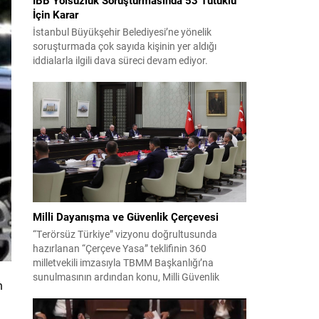
İçin Karar
İstanbul Büyükşehir Belediyesi’ne yönelik
soruşturmada çok sayıda kişinin yer aldığı
iddialarla ilgili dava süreci devam ediyor.
Mahkeme, savcının görüşünü aldıktan sonra
sanıkların tutukluluk hallerini ayrı ayrı
değerlendirdi. İnceleme sonucunda, aralarında
Ekrem İmamoğlu’nun da bulunduğu 53 tutuklu
hakkında tutukluluk hallerinin sürdürülmesine
karar verildi. İddialar ve değerlendirilen talepler
Soruşturma kapsamında sanıklara yöneltilen...
Milli Dayanışma ve Güvenlik Çerçevesi
“Terörsüz Türkiye” vizyonu doğrultusunda
hazırlanan “Çerçeve Yasa” teklifinin 360
milletvekili imzasıyla TBMM Başkanlığı’na
sunulmasının ardından konu, Milli Güvenlik
n
Kurulu (MGK) toplantısında ele alınmıştır.
Toplantı sonrası yayımlanan sekiz maddelik