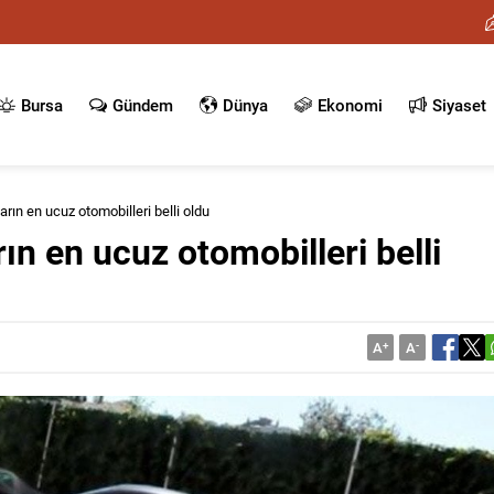
Bursa
Gündem
Dünya
Ekonomi
Siyaset
rın en ucuz otomobilleri belli oldu
ın en ucuz otomobilleri belli
A
+
A
-