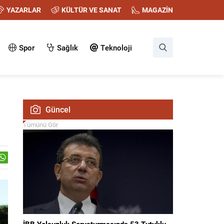
YAZARLAR
KÜLTÜR VE SANAT
MAGAZİN
Spor
Sağlık
Teknoloji
Güncel
Tümünü Gör
İBB Yolsuzluk Soruşturmasında 53 Tutuklu