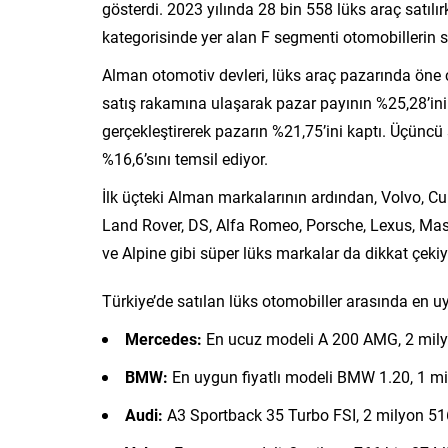
gösterdi. 2023 yılında 28 bin 558 lüks araç satılı
kategorisinde yer alan F segmenti otomobillerin sat
Alman otomotiv devleri, lüks araç pazarında öne 
satış rakamına ulaşarak pazar payının %25,28’ini
gerçekleştirerek pazarın %21,75’ini kaptı. Üçüncü 
%16,6’sını temsil ediyor.
İlk üçteki Alman markalarının ardından, Volvo, Cup
Land Rover, DS, Alfa Romeo, Porsche, Lexus, Mase
ve Alpine gibi süper lüks markalar da dikkat çekiy
Türkiye’de satılan lüks otomobiller arasında en uyg
Mercedes:
En ucuz modeli A 200 AMG, 2 milyo
BMW:
En uygun fiyatlı modeli BMW 1.20, 1 mil
Audi:
A3 Sportback 35 Turbo FSI, 2 milyon 516 