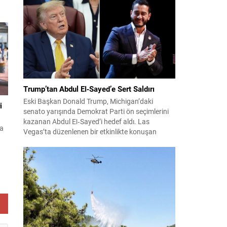
li
konuları detaylı şekilde ele alındı. Taraflar, komşu
l,
ülkelerle ilişkilerin güçlendirilmesinin gerekliliği
üzerinde mutabık kaldı; ayrıca Suriye-Lübnan
ilişkilerine...
Trump’tan Abdul El‑Sayed’e Sert Saldırı
Eski Başkan Donald Trump, Michigan’daki
i
senato yarışında Demokrat Parti ön seçimlerini
kazanan Abdul El‑Sayed’i hedef aldı. Las
da
Vegas’ta düzenlenen bir etkinlikte konuşan
Trump, El‑Sayed’i İsrail ve Yahudi toplumuna
karşı olumsuz duygular taşıyan bir kişi olmakla
suçladı ve onu “komünist” olarak nitelendirdi.
z
Trump, konuşmasında El‑Sayed’in “Yahudilerden
nefret ettiğini” öne sürerek, bu...
k
m