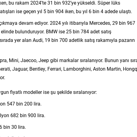
rken, bu rakam 2024’te 31 bin 932’ye yükseldi. Süper lüks
ışları ise geçen yıl 5 bin 904 iken, bu yıl 6 bin 4 adede ulaştı.
çıkmaya devam ediyor. 2024 yılı itibarıyla Mercedes, 29 bin 967
 elinde bulunduruyor. BMW ise 25 bin 784 adet satış
sırada yer alan Audi, 19 bin 700 adetlik satış rakamıyla pazarın
ra, Mini, Jaecoo, Jeep gibi markalar sıralanıyor. Bunun yanı sır
rati, Jaguar, Bentley, Ferrari, Lamborghini, Aston Martin, Hongq
or.
un fiyatlı modeller ise şu şekilde sıralanıyor:
n 547 bin 200 lira.
yon 682 bin 900 lira.
bin 30 lira.