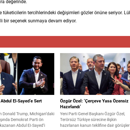
ira değerinde.
e tüketicilerin tercihlerindeki değişimleri gözler önüne seriyor. Lü
emli bir seçenek sunmaya devam ediyor.
Abdul El‑Sayed’e Sert
Özgür Özel: ‘Çerçeve Yasa Özensiz
Hazırlandı’
n Donald Trump, Michigan’daki
Yeni Parti Genel Başkanı Özgür Özel,
ışında Demokrat Parti ön
Terörsüz Türkiye sürecine ilişkin
 kazanan Abdul El‑Sayed’i
hazırlanan kanun teklifine dair görüşler