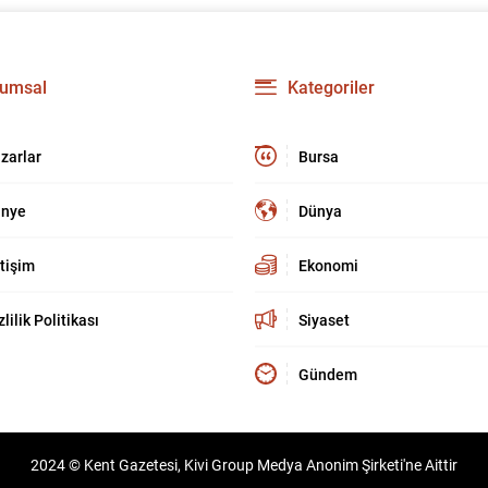
umsal
Kategoriler
zarlar
Bursa
nye
Dünya
etişim
Ekonomi
zlilik Politikası
Siyaset
Gündem
2024 © Kent Gazetesi, Kivi Group Medya Anonim Şirketi'ne Aittir