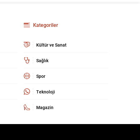
kültür ve sanat camiasında derin üzüntü yarattı.
Kaybettiklerimizin anısına, yaşamları boyunca
üretip bıraktıkları eserler ve katkılar yeniden
hatırlanıyor; sanat dünyasının hafızasında
Kategoriler
kalıcı...
Kültür ve Sanat
Sağlık
Spor
Teknoloji
Magazin