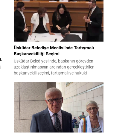
bildiri, ülke güvenliği ve bölgesel gelişmelere dair
değerlendirmeleri içermektedir. Yaklaşık 2 saat
15 dakika süren oturumun sonuç metninde;
terörle mücadele, bölgesel istikrar,...
Üsküdar Belediye Meclisi’nde Tartışmalı
Başkanvekilliği Seçimi
a,
Üsküdar Belediyesi’nde, başkanın görevden
i
uzaklaştırılmasının ardından gerçekleştirilen
başkanvekili seçimi, tartışmalı ve hukuki
itirazlara konu olacak uygulamalarla gündeme
geldi. Yapılan oylamada usul ve gizlilikle ilgili
ciddi iddialar ortaya atıldı; bazı oyların geçersiz
sayılması ve meclis içindeki yönlendirmeler
kamuoyunda tepkilere yol açtı. Seçim sürecinde
yaşanan gelişmeler, parti grupları arasındaki
gerilimi artırdı. CHP’nin...