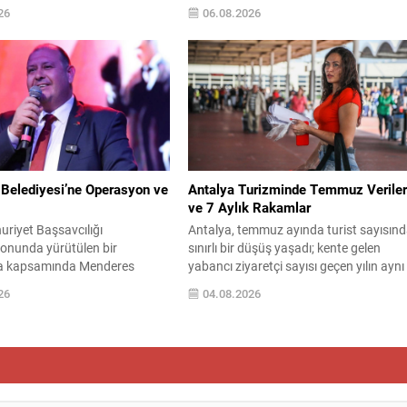
 Las Vegas’ta düzenlenen bir
paylaştı. TBMM’ye sunulan tasarıyla ilgi
26
06.08.2026
konuşan Trump, El‑Sayed’i İsrail
eleştirilerini açık biçimde dile getiren Öze
toplumuna karşı olumsuz
metnin aceleyle ve eksik hazırlandığını
şıyan bir kişi olmakla suçladı
savundu. Teklif, “Milli Dayanışma ve
ünist” olarak nitelendirdi.
Toplumsal Bütünleşmenin
uşmasında El‑Sayed’in
Güçlendirilmesine Dair Kanun Teklifi”
en nefret ettiğini” öne sürerek,
adıyla TBMM Başkanlığına sunuldu ve
yaklaşık 360 milletvekilinin...
Belediyesi’ne Operasyon ve
Antalya Turizminde Temmuz Veriler
ve 7 Aylık Rakamlar
riyet Başsavcılığı
Antalya, temmuz ayında turist sayısın
onunda yürütülen bir
sınırlı bir düşüş yaşadı; kente gelen
a kapsamında Menderes
yabancı ziyaretçi sayısı geçen yılın aynı
’ne düzenlenen operasyonda,
dönemine göre yüzde 2,4 azalarak
26
04.08.2026
lamalarla 16 kişi hakkında
2.657.979 kişiye geriledi. Ocak-temmu
arı verildi. Operasyon
döneminde ise toplam yabancı turist
 belediye binası ve belediye
sayısı yüzde 7 düşüşle 8.359.222 olara
 konutunda arama yapıldı;
kaydedildi. Jeopolitik gelişmeler başta
 belediye başkanı, başkan
olmak üzere dış etkenler, bölgede turiz
 imar ve şehircilik yetkilileri ile
rakamlarını olumsuz etkiledi....