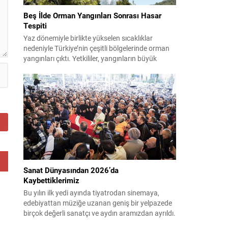
Beş İlde Orman Yangınları Sonrası Hasar
Tespiti
Yaz dönemiyle birlikte yükselen sıcaklıklar
nedeniyle Türkiye’nin çeşitli bölgelerinde orman
yangınları çıktı. Yetkililer, yangınların büyük
ölçüde kontrol altına alınmasına rağmen riskin
sürmesi nedeniyle vatandaşları dikkatli olmaya
çağırıyor. Çevre, Şehircilik ve İklim Değişikliği
Bakanı Murat Kurum, beş ilde yapılan hasar
tespitlerinin sonuçlarını paylaştı ve etkilenenlerin
yanında olunacağını vurguladı. Kayıtlar ve
tespit...
Sanat Dünyasından 2026’da
Kaybettiklerimiz
Bu yılın ilk yedi ayında tiyatrodan sinemaya,
edebiyattan müziğe uzanan geniş bir yelpazede
birçok değerli sanatçı ve aydın aramızdan ayrıldı.
Her biri kendi alanında iz bırakan isimlerin vefatı,