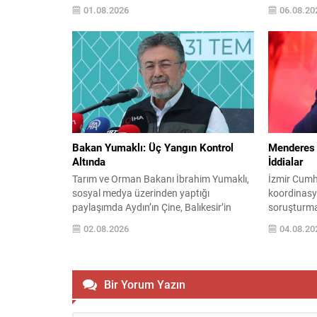
Kocaeli, İzmir, Aydın ve Muğla başta
hedef aldı.
01.08.2026
06.08.20
olmak üzere birçok noktada ekipler hem
etkinlikte 
havadan hem karadan yoğun müdahale
ve Yahudi 
yürütüyor. Balıkesir’in Susurluk ilçesindeki
duygular ta
Yıldız Mahallesi’nde başlayan yangın, ilk
ve onu “kom
etapta 22 saat içinde büyük ölçüde
Trump, kon
kontrol altına alınsa...
“Yahudilerd
bu...
Bakan Yumaklı: Üç Yangın Kontrol
Menderes 
Altında
İddialar
Tarım ve Orman Bakanı İbrahim Yumaklı,
İzmir Cumhu
sosyal medya üzerinden yaptığı
koordinasy
paylaşımda Aydın’ın Çine, Balıkesir’in
soruşturm
Susurluk ve İzmir’in Buca ilçelerinde çıkan
Belediyesi
02.08.2026
04.08.20
orman yangınlarının artık kontrol altına
çeşitli suç
alındığını duyurdu. Yetkilinin
gözaltı kar
açıklamasına göre olaylarda can kaybı
kapsamında
yaşanmadı ve söndürme çalışmalarında
başkanının
Bir Yorum Yazın
görevli ekiplerin çabalarıyla alevler büyük
aralarında
oranda hakimiyet altına alındı. Olayın
yardımcıları,