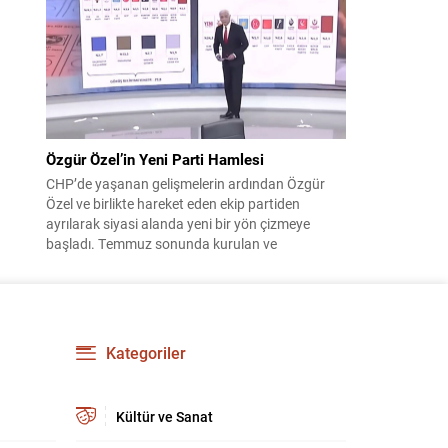
çıktısı, üç ülkenin imza attığı Mekke Ortak
Savunma Anlaşması oldu. Anlaşma; ortak
güvenlik yaklaşımıyla bölgesel barış, istikrar...
Özgür Özel’in Yeni Parti Hamlesi
CHP’de yaşanan gelişmelerin ardından Özgür
Özel ve birlikte hareket eden ekip partiden
ayrılarak siyasi alanda yeni bir yön çizmeye
başladı. Temmuz sonunda kurulan ve
kamuoyunda “Yeni Parti” olarak anılan oluşum,
kısa sürede muhalif medyanın gündemine girdi.
Kuruluşun hemen ardından bazı anket sonuçları
kamuoyuna yansıyınca, partinin tabanda karşılık
bulduğu iddiaları gündemi...
Kategoriler
Kültür ve Sanat