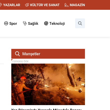
YAZARLAR
KÜLTÜR VE SANAT
MAGAZİN
Spor
Sağlık
Teknoloji
Manşetler
Tümünü Gör
Yaz Döneminde Yangınla Mücadele Raporu