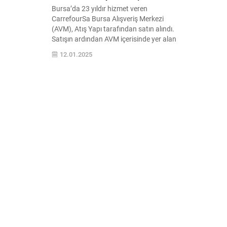
Bursa’da 23 yıldır hizmet veren
CarrefourSa Bursa Alışveriş Merkezi
(AVM), Atış Yapı tarafından satın alındı.
Satışın ardından AVM içerisinde yer alan
mağazalar Aralık ayında boşaltıldı ve
12.01.2025
CarrefourSa’nın yıkım süreci başladı.
2001 yılında açılan ve Bursa’nın köklü
alışveriş merkezlerinden biri olan
CarrefourSa Bursa, 250 milyon dolarlık
bir bedelle el değiştirdi. Nilüfer...