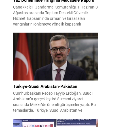
Çanakkale İl Jandarma Komutanlığı, 1 Haziran-3
Ağustos arasında Toplum Destekli Güvenlik
Hizmeti kapsamında orman ve kırsal alan
yangınlarını önlemeye yönelik kapsamlı
bilgilendirme çalışmaları yürüttü. On iki ilçede
görev yapan 178 tim ve 742 personel, sahada
aktif olarak halkı bilinçlendirdi ve denetim
faaliyetleri gerçekleştirdi. Faaliyetler esnasında
bin 315 biçerdöver ve balya...
Türkiye-Suudi Arabistan-Pakistan
Cumhurbaşkanı Recep Tayyip Erdoğan, Suudi
Arabistan’a gerçekleştirdiği resmi ziyaret
sırasında Mekke’de önemli görüşmeler yaptı. Bu
temaslarda, Türkiye, Suudi Arabistan ve
Pakistan arasında savunma alanında yeni bir iş
birliği çerçevesi oluşturuldu. Ziyaretin en somut