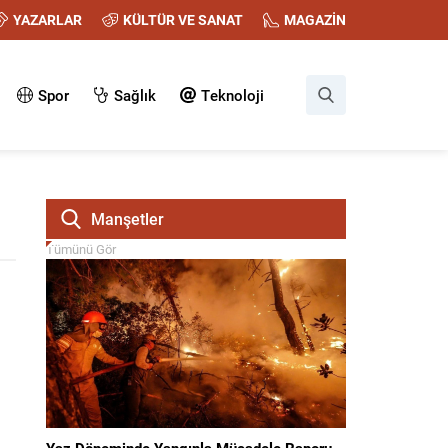
YAZARLAR
KÜLTÜR VE SANAT
MAGAZİN
Spor
Sağlık
Teknoloji
Manşetler
Tümünü Gör
Yaz Döneminde Yangınla Mücadele Raporu