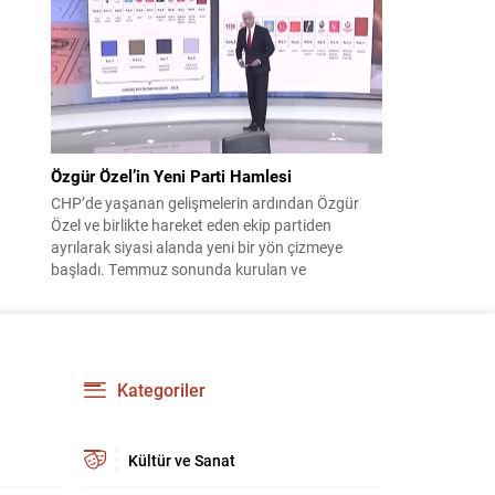
çıktısı, üç ülkenin imza attığı Mekke Ortak
Savunma Anlaşması oldu. Anlaşma; ortak
güvenlik yaklaşımıyla bölgesel barış, istikrar...
Özgür Özel’in Yeni Parti Hamlesi
CHP’de yaşanan gelişmelerin ardından Özgür
Özel ve birlikte hareket eden ekip partiden
ayrılarak siyasi alanda yeni bir yön çizmeye
başladı. Temmuz sonunda kurulan ve
kamuoyunda “Yeni Parti” olarak anılan oluşum,
kısa sürede muhalif medyanın gündemine girdi.
Kuruluşun hemen ardından bazı anket sonuçları
kamuoyuna yansıyınca, partinin tabanda karşılık
bulduğu iddiaları gündemi...
Kategoriler
Kültür ve Sanat