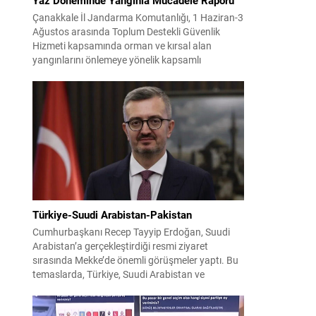
Çanakkale İl Jandarma Komutanlığı, 1 Haziran-3
Ağustos arasında Toplum Destekli Güvenlik
Hizmeti kapsamında orman ve kırsal alan
yangınlarını önlemeye yönelik kapsamlı
bilgilendirme çalışmaları yürüttü. On iki ilçede
görev yapan 178 tim ve 742 personel, sahada
aktif olarak halkı bilinçlendirdi ve denetim
faaliyetleri gerçekleştirdi. Faaliyetler esnasında
bin 315 biçerdöver ve balya...
Türkiye-Suudi Arabistan-Pakistan
Cumhurbaşkanı Recep Tayyip Erdoğan, Suudi
Arabistan’a gerçekleştirdiği resmi ziyaret
sırasında Mekke’de önemli görüşmeler yaptı. Bu
temaslarda, Türkiye, Suudi Arabistan ve
Pakistan arasında savunma alanında yeni bir iş
birliği çerçevesi oluşturuldu. Ziyaretin en somut