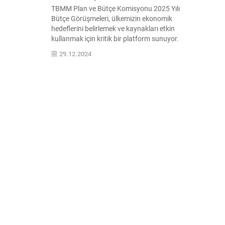
TBMM Plan ve Bütçe Komisyonu 2025 Yılı
Bütçe Görüşmeleri, ülkemizin ekonomik
hedeflerini belirlemek ve kaynakları etkin
kullanmak için kritik bir platform sunuyor.
Bu süreçteki gelişmeleri ve önemli
29.12.2024
kararları takip edin.