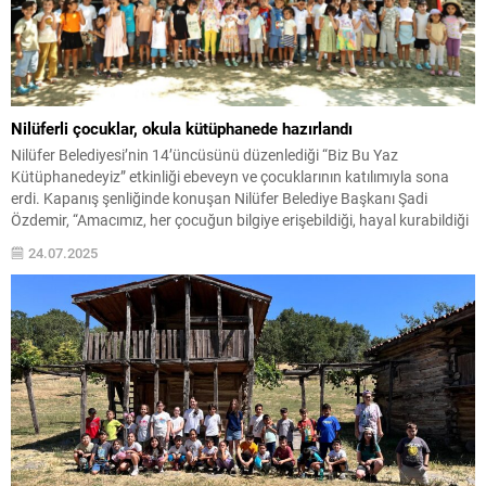
Nilüferli çocuklar, okula kütüphanede hazırlandı
Nilüfer Belediyesi’nin 14’üncüsünü düzenlediği “Biz Bu Yaz
Kütüphanedeyiz” etkinliği ebeveyn ve çocuklarının katılımıyla sona
erdi. Kapanış şenliğinde konuşan Nilüfer Belediye Başkanı Şadi
Özdemir, “Amacımız, her çocuğun bilgiye erişebildiği, hayal kurabildiği
ve kendini özgürce ifade edebildiği bir Nilüfer inşa etmek” dedi. ...
24.07.2025