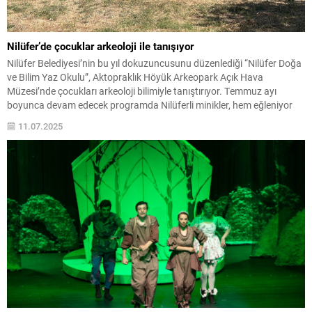
Nilüfer’de çocuklar arkeoloji ile tanışıyor
Nilüfer Belediyesi’nin bu yıl dokuzuncusunu düzenlediği “Nilüfer Doğa
ve Bilim Yaz Okulu”, Aktopraklık Höyük Arkeopark Açık Hava
Müzesi’nde çocukları arkeoloji bilimiyle tanıştırıyor. Temmuz ayı
boyunca devam edecek programda Nilüferli minikler, hem eğleniyor
hem de eğitici atölyelerle geçmişi öğreniyor. Nilüfer Belediyesi,
11.07.2025
çocukların doğayla bağ kurduğu, bilimsel meraklarını geliştirdiği ve
yeni beceriler...