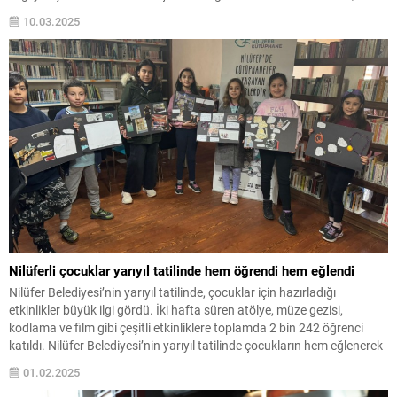
teknoloji dolu bir gün geçirdi. Bursa Büyükşehir Belediyesi, bilimsel
10.03.2025
düşünme yeteneğine sahip ve teknolojiyi sadece tüketen değil aynı
zamanda üreten bireyler...
Nilüferli çocuklar yarıyıl tatilinde hem öğrendi hem eğlendi
Nilüfer Belediyesi’nin yarıyıl tatilinde, çocuklar için hazırladığı
etkinlikler büyük ilgi gördü. İki hafta süren atölye, müze gezisi,
kodlama ve film gibi çeşitli etkinliklere toplamda 2 bin 242 öğrenci
katıldı. Nilüfer Belediyesi’nin yarıyıl tatilinde çocukların hem eğlenerek
öğrenmeleri, hem de kişisel gelişimlerine katkı sağlamayı amacıyla
01.02.2025
düzenlendiği etkinlikler sona erdi. 7-15 yaş...