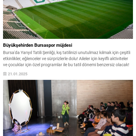
Büyükşehirden Bursaspor müjdesi
Bursa'da Yarıyıl Tatili Şenliği, kış tatilinizi unutulmaz kılmak için çeşitli
etkinlikler, eğlenceler ve sürprizlerle dolu! Aileler için keyifli aktiviteler
ve çocuklar için özel programlar ile bu tatil dönemi benzersiz olacak!
21.01.2025