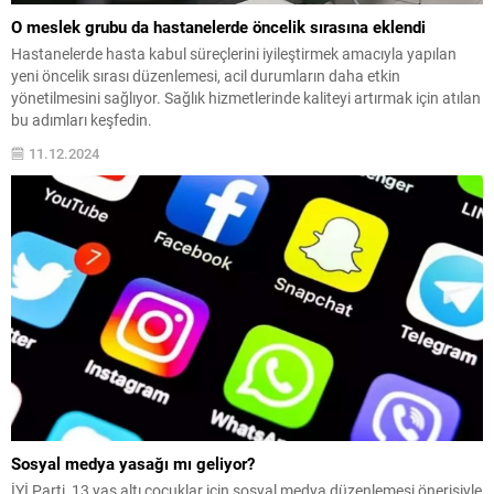
O meslek grubu da hastanelerde öncelik sırasına eklendi
Hastanelerde hasta kabul süreçlerini iyileştirmek amacıyla yapılan
yeni öncelik sırası düzenlemesi, acil durumların daha etkin
yönetilmesini sağlıyor. Sağlık hizmetlerinde kaliteyi artırmak için atılan
bu adımları keşfedin.
11.12.2024
Sosyal medya yasağı mı geliyor?
İYİ Parti, 13 yaş altı çocuklar için sosyal medya düzenlemesi önerisiyle