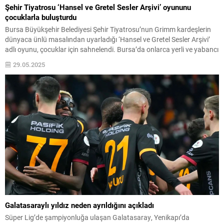
Şehir Tiyatrosu ‘Hansel ve Gretel Sesler Arşivi’ oyununu
çocuklarla buluşturdu
Bursa Büyükşehir Belediyesi Şehir Tiyatrosu’nun Grimm kardeşlerin
dünyaca ünlü masalından uyarladığı ‘Hansel ve Gretel Sesler Arşivi’
adlı oyunu, çocuklar için sahnelendi. Bursa’da onlarca yerli ve yabancı
oyunu sanatseverlerle buluşturan Büyükşehir Belediyesi Şehir
29.05.2025
Tiyatrosu, çocuklar için de özel bir eseri sahneledi. Tayyare Kültür
Merkezi’nde yapılan oyunun prömiyerine, birçok okuldan öğrenciler
katıldı....
Galatasaraylı yıldız neden ayrıldığını açıkladı
Süper Lig’de şampiyonluğa ulaşan Galatasaray, Yenikapı’da