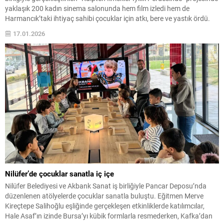
yaklaşık 200 kadın sinema salonunda hem film izledi hem de
Harmancık’taki ihtiyaç sahibi çocuklar için atkı, bere ve yastık ördü.
Dayanışma kenti Nilüfer, örnek bir sosyal sorumluluk projesine daha
17.01.2026
ev sahipliği yaptı....
Nilüfer’de çocuklar sanatla iç içe
Nilüfer Belediyesi ve Akbank Sanat iş birliğiyle Pancar Deposu’nda
düzenlenen atölyelerde çocuklar sanatla buluştu. Eğitmen Merve
Kireçtepe Salihoğlu eşliğinde gerçekleşen etkinliklerde katılımcılar,
Hale Asaf’ın izinde Bursa’yı kübik formlarla resmederken, Kafka’dan