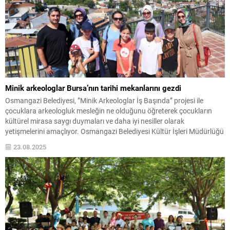
Minik arkeologlar Bursa’nın tarihi mekanlarını gezdi
Osmangazi Belediyesi, ”Minik Arkeologlar İş Başında” projesi ile
çocuklara arkeologluk mesleğin ne olduğunu öğreterek çocukların
kültürel mirasa saygı duymaları ve daha iyi nesiller olarak
yetişmelerini amaçlıyor. Osmangazi Belediyesi Kültür İşleri Müdürlüğü
tarafından düzenlenen ”Minik Arkeologlar İş Başında” projesiyle
23.08.2025
Osmangazi’de yaşayan çocuklar Arkeolog Tolga Şevik, eğitmenliğinde
ilk olarak Panorama 1326 Bursa...