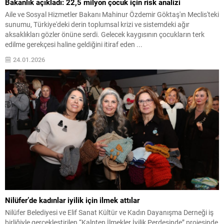
Bakanlık açıkladı: 22,5 milyon çocuk için risk analizi
Aile ve Sosyal Hizmetler Bakanı Mahinur Özdemir Göktaş'ın Meclis'teki
sunumu, Türkiye'deki derin toplumsal krizi ve sistemdeki ağır
aksaklıkları gözler önüne serdi. Gelecek kaygısının çocukların terk
edilme gerekçesi haline geldiğini itiraf eden ...
24.01.2026
Nilüfer’de kadınlar iyilik için ilmek attılar
Nilüfer Belediyesi ve Elif Sanat Kültür ve Kadın Dayanışma Derneği iş
birliğiyle gerçekleştirilen “Kalpten İlmekler İyilik Perdesinde” projesinde