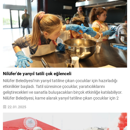
Nilüfer’de yarıyıl tatili çok eğlenceli
Nilüfer Belediyesi’nin yarıyıl tatiline çıkan çocuklar için hazırladığı
etkinlikler başladı. Tatil süresince çocuklar, yaratıcılıklarını
geliştirecekleri ve sanatla buluşacakları birçok etkinliğe katılabiliyor.
Nilüfer Belediyesi, karne alarak yarıyıl tatiline çıkan çocuklar için 2
hafta boyunca eğlenceli ve eğitici ücretsiz etkinlikler hazırladı. 7-15
22.01.2025
yaş arası çocuklar, tatilde birbirinden farklı atölyelerle hem yeni
beceriler...