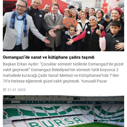
Osmangazi’de sanat ve kütüphane çadıra taşındı
Başkan Erkan Aydın: “Çocuklar sömestr tatilinde Osmangazi’de güzel
vakit geçirecek” Osmangazi Belediyesi’nin sömestr tatili boyunca 2
mahallede kuracağı Çadır Sanat Merkezi ve Kütüphanesi’nde 7’den
70’e herkese eğlenerek güzel vakit geçirecek. Yunuseli Pazar
Alanı’nda kurulan Çadır Kültür Sanat Merkezi ve Kütüphanesi’nin
21.01.2025
açılışını Osmangazi Belediye Başkanı Erkan Aydın düzenlenen törenle
gerçekleştirdi. Göreve...