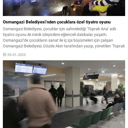
Osmangazi Belediyesi’nden çocuklara özel tiyatro oyunu
Osmangazi Belediyesi, çocuklar için sahnelediği ‘Toprak Ana’ adlı
tiyatro oyunu ile minik izleyicilere eğlenceli dakikalar yaşattı.
Osmangazi’de çocukların sanat ile iç içe büyümeleri için çalışan
Osmangazi Belediyesi, Gözde Akın tarafından yazıp, yönetilen ‘Toprak
Ana’ adlı tiyatro oyununu Osmangazili çocukların beğenisine sundu.
05.01.2025
Panorama 1326 Bursa Fetih Müzesi’nde sahnelenen oyuna
çocukların ilgisi...