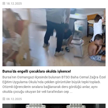
ilhamla kendi hayali tasarımlarını oluşturdu. Nilüfer Belediyesi, kentin
18.12.2025
kültür sanat yaşamını zenginleştiren etkinliklerine Pancar Deposu’nda
devam ediyor. Akbank Sanat iş...
Bursa’da engelli çocuklara okulda işkence!
Bursa'nın Osmangazi ilçesinde bulunan BTSO Baha Cemal Zağra Özel
Eğitim Uygulama Okulu’nda çekilen görüntüler büyük tepki topladı.
Otizmli öğrencilerin sıralara bağlanarak ders gördüğü anlar, aynı
okulda çocuğu okuyan bir veli tarafından cep ...
08.12.2025