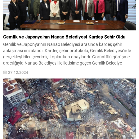
Gemlik ve Japonya’nın Nanao Belediyesi Kardeş Şehir Oldu
Gemlik ve Japonya’nın Nanao Belediyesi arasında kardeş şehir
anlaşması imzalandı. Kardeş şehir protokolü, Gemlik Belediyesi’nde
gerçekleştirilen çevrimiçi toplantıda onaylandı. Görüntülü görüşme
aracılığıyla Nanao Belediyesi ile iletişime geçen Gemlik Belediye
Başkanı Şükrü Deviren, protokolü imzaladı. Toplantıya Gemlik
27.12.2024
Belediye Başkanı Şükrü Deviren, Belediye Başkan Yardımcıları Arzu
Karataş ve Durmuş Uslu, Belediye Meclis...