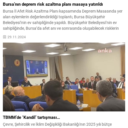
Bursa’nın deprem risk azaltma planı masaya yatırıldı
Bursa İl Afet Risk Azaltma Planı kapsamında Deprem Masasında yer
alan eylemlerin değerlendirildiği toplantı, Bursa Büyükşehir
Belediyesi’nin ev sahipliğinde yapıldı. Büyükşehir Belediyesi’nin ev
sahipliğinde, Bursa’da afet anı ve sonrasında oluşabilecek risklerin
doğuracağı sonuçların en aza indirilmesi amacıyla Deprem
29.11.2024
Masası’nda yer alan eylemlerin değerlendirme toplantısı
gerçekleştirildi. Bursa İl Afet Risk Azaltma...
TBMM’de ‘Kandil’ tartışması…
Çevre, Şehircilik ve İklim Değişikliği Bakanlığı'nın 2025 yılı bütçe