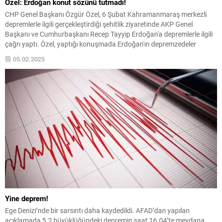
Özel: Erdoğan konut sözünü tutmadı!
CHP Genel Başkanı Özgür Özel, 6 Şubat Kahramanmaraş merkezli
depremlerle ilgili gerçekleştirdiği şehitlik ziyaretinde AKP Genel
Başkanı ve Cumhurbaşkanı Recep Tayyip Erdoğan'a depremlerle ilgili
çağrı yaptı. Özel, yaptığı konuşmada Erdoğan'ın depremzedeler
everdiği kontu sözünü tutmadığını ifade etti.
05.02.2025
Yine deprem!
Ege Denizi’nde bir sarsıntı daha kaydedildi. AFAD’dan yapılan
açıklamada 5.2 büyüklüğündeki depremin saat 16.04’te meydana