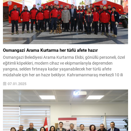
Osmangazi Arama Kurtarma her türlü afete hazır
Osmangazi Belediyesi Arama Kurtarma Ekibi, gönüllü personeli, özel
eğitimli köpekleri, modern cihaz ve ekipmanlarıyla depremden
yangına, selden fırtınaya kadar yaşanabilecek her türlü afete
müdahale için her an hazır bekliyor. Kahramanmaraş merkezli 10 ili
kapsayan depremin ardından yürüttükleri kurtarma çalışmalarındaki
07.01.2025
başarılarıyla adını duyuran Osmangazi Belediyesi Arama Kurtarma
Ekibi, Türkiye’nin herhangi bir...