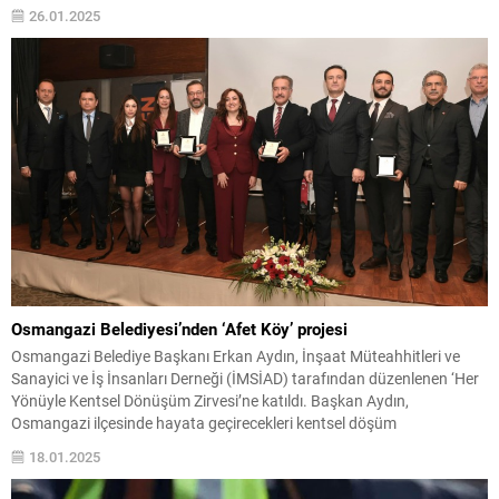
2020 Sivrice merkezli depremde evinin yıkılması sonrasında beş yıldır
26.01.2025
konteynerde yaşadığını tüm müracaatlarına rağmen elektrik ve suyu
çekemediklerini, köy muhtarının sayesinde hayvanlar için sadece...
Osmangazi Belediyesi’nden ‘Afet Köy’ projesi
Osmangazi Belediye Başkanı Erkan Aydın, İnşaat Müteahhitleri ve
Sanayici ve İş İnsanları Derneği (İMSİAD) tarafından düzenlenen ‘Her
Yönüyle Kentsel Dönüşüm Zirvesi’ne katıldı. Başkan Aydın,
Osmangazi ilçesinde hayata geçirecekleri kentsel döşüm
çalışmalarıyla ilgili önemli bilgiler verdi. Osmangazi Belediye Başkanı
18.01.2025
Erkan Aydın, “Osmangazi’de deprem yönetmeliğinden önce yapılmış
50-60 yıllık çok sayıda...