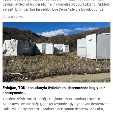
geldiği kaydedilirken; derinliğinin 7 kilometre olduğu açıklandı. Şiddetli
sarsıntı İzmir’den bile hissedildi. Ege Denizi’nde 5.2 büyüklüğünde
deprem meydana geldi. AFAD’dan yapılan açıklamada depremin saat
04.02.2025
16.04’te meydana geldiği kaydedilirken; derinliğinin 7 kilometre
olduğu açıklandı. Yüzlerce kilometre...
Erdoğan, TOKİ konutlarıyla övünürken, depremzede beş yıldır
konteynerde…
Yeniden Refah Partisi Elazığ İl Başkanı Erhun Karakuş, Elazığ’ın
Alacakaya ilçesine bağlı Çanakçı köyünde eşiyle yaşayan depremzede
Halit Palut’u ziyaret etti. Karakuş’a dert yanan depremzede Palut,