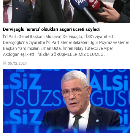
Dervişoğlu ‘ısrarcı’ oldukları asgari ücreti söyledi
İYİ Parti Genel Başkanı Müsavat Dervişoğlu, TİSK’i ziyaret etti.
Dervişoğlu’na ziyarette İYİ Parti Genel Sekreteri Uğur Poyraz ve Genel
Başkan Yardımcıları Erhan Usta, İmren Nilay Tüfekci ve Alper
Akdoğan eşlik etti. "BİZİM GÖRÜŞMELERİMİZ OLUMLU ...
05.12.2024