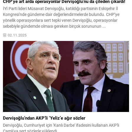
CHP’ye art arda operasyonlar Dervişoğlu’nu da çileden çıkardı!
İYİ Parti lideri Müsavat Dervişoğlu, katıldığı partisinin Eskişehir İl
Kongresi'nde gündeme dair değerlendirmelerde bulundu. CHP’ye
yönelik operasyonlara sert tepki veren Dervişoğlu, operasyonlar
sebebiyle gündemde olması gereken birçok sorununun ...
02.11.2025
Dervişoğlu’ndan AKP’li ‘Yeliz’e ağır sözler
Dervişoğlu, Cumhuriyet için 'Kanlı Darbe' ifadesini kullanan AKP'li
Çamlı'ya sert sözlerle yüklendi.