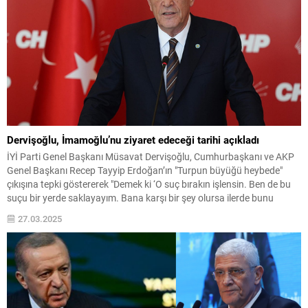
Dervişoğlu, İmamoğlu’nu ziyaret edeceği tarihi açıkladı
İYİ Parti Genel Başkanı Müsavat Dervişoğlu, Cumhurbaşkanı ve AKP
Genel Başkanı Recep Tayyip Erdoğan’ın "Turpun büyüğü heybede"
çıkışına tepki göstererek "Demek ki ‘O suç bırakın işlensin. Ben de bu
suçu bir yerde saklayayım. Bana karşı bir şey olursa ilerde bunu
göstereyim’ deniliyor. Böyle adalet olur mu? Bu doğrudan doğruya
27.03.2025
şantajdır"...