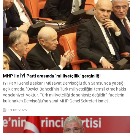
MHP ile İYİ Parti arasında ‘milliyetçilik’ gerginliği
İYİ Parti Genel Başkanı Müsavat Dervişoğlu dün Samsun'da yaptığı
açıklamada, "Devlet Bahçeli'nin Türk milliyetçiliğini temsil etme hakkı
ve selahiyeti yoktur. Türk milliyetçiliği de sahipsiz değildir" ifadelerini
kullanırken Dervişoğlu'na yanıt MHP Genel Sekreteri İsmet
Büyükataman'dan geldi.
19.05.2025