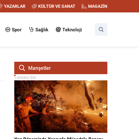
YAZARLAR
KÜLTÜR VE SANAT
MAGAZİN
Spor
Sağlık
Teknoloji
Manşetler
Tümünü Gör
Yaz Döneminde Yangınla Mücadele Raporu