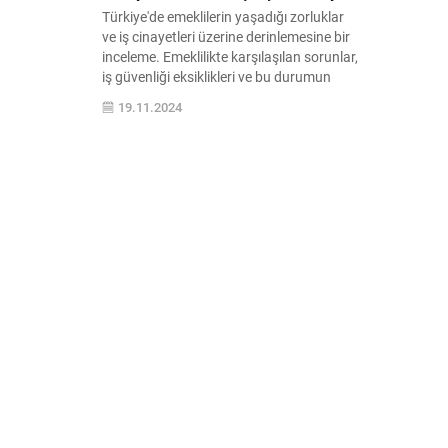
Türkiye'de emeklilerin yaşadığı zorluklar
ve iş cinayetleri üzerine derinlemesine bir
inceleme. Emeklilikte karşılaşılan sorunlar,
iş güvenliği eksiklikleri ve bu durumun
toplumsal etkileri hakkında bilgi edinin.
19.11.2024