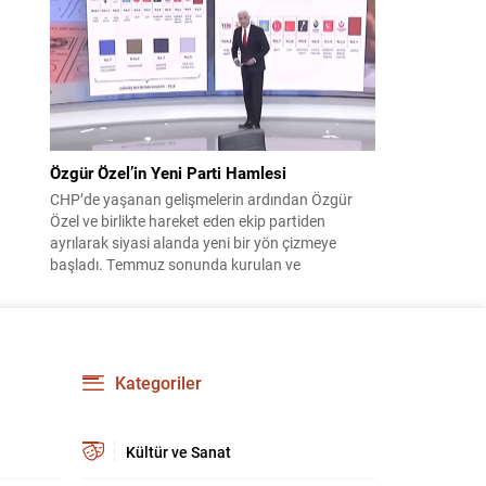
çıktısı, üç ülkenin imza attığı Mekke Ortak
Savunma Anlaşması oldu. Anlaşma; ortak
güvenlik yaklaşımıyla bölgesel barış, istikrar...
Özgür Özel’in Yeni Parti Hamlesi
CHP’de yaşanan gelişmelerin ardından Özgür
Özel ve birlikte hareket eden ekip partiden
ayrılarak siyasi alanda yeni bir yön çizmeye
başladı. Temmuz sonunda kurulan ve
kamuoyunda “Yeni Parti” olarak anılan oluşum,
kısa sürede muhalif medyanın gündemine girdi.
Kuruluşun hemen ardından bazı anket sonuçları
kamuoyuna yansıyınca, partinin tabanda karşılık
bulduğu iddiaları gündemi...
Kategoriler
Kültür ve Sanat