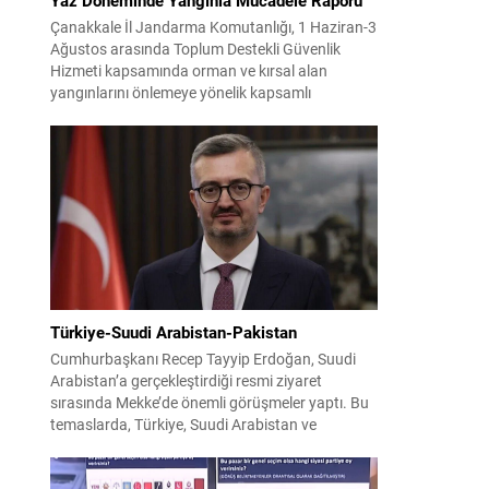
Çanakkale İl Jandarma Komutanlığı, 1 Haziran-3
Ağustos arasında Toplum Destekli Güvenlik
Hizmeti kapsamında orman ve kırsal alan
yangınlarını önlemeye yönelik kapsamlı
bilgilendirme çalışmaları yürüttü. On iki ilçede
görev yapan 178 tim ve 742 personel, sahada
aktif olarak halkı bilinçlendirdi ve denetim
faaliyetleri gerçekleştirdi. Faaliyetler esnasında
bin 315 biçerdöver ve balya...
Türkiye-Suudi Arabistan-Pakistan
Cumhurbaşkanı Recep Tayyip Erdoğan, Suudi
Arabistan’a gerçekleştirdiği resmi ziyaret
sırasında Mekke’de önemli görüşmeler yaptı. Bu
temaslarda, Türkiye, Suudi Arabistan ve
Pakistan arasında savunma alanında yeni bir iş
birliği çerçevesi oluşturuldu. Ziyaretin en somut