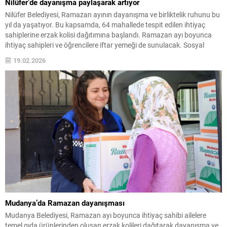
Nilüfer’de dayanışma paylaşarak artıyor
Nilüfer Belediyesi, Ramazan ayının dayanışma ve birliktelik ruhunu bu
yıl da yaşatıyor. Bu kapsamda, 64 mahallede tespit edilen ihtiyaç
sahiplerine erzak kolisi dağıtımına başlandı. Ramazan ayı boyunca
ihtiyaç sahipleri ve öğrencilere iftar yemeği de sunulacak. Sosyal
belediyecilik anlayışıyla çalışmalarını sürdüren Nilüfer Belediyesi, bu
19.02.2026
Ramazan ayında da ihtiyaç sahibi vatandaşları yalnız...
Mudanya’da Ramazan dayanışması
Mudanya Belediyesi, Ramazan ayı boyunca ihtiyaç sahibi ailelere
temel gıda ürünlerinden oluşan erzak kolileri dağıtarak dayanışma ve