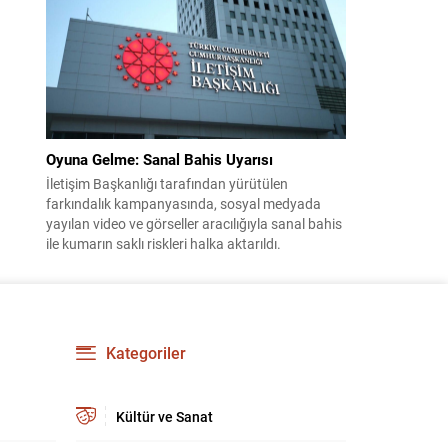
Rusya’ya sığındı. Yeni dönemde Suriye, barış ve
normalleşme adımları atarken Rusya ile...
Oyuna Gelme: Sanal Bahis Uyarısı
İletişim Başkanlığı tarafından yürütülen
farkındalık kampanyasında, sosyal medyada
yayılan video ve görseller aracılığıyla sanal bahis
ile kumarın saklı riskleri halka aktarıldı.
Hazırlanan materyallerde, hızlı ve zahmetsiz
kazanç vaadiyle kişiler nasıl sisteme çekildiği
örneklerle anlatıldı. Çalışmada, bahis ve kumarın
masum bir eğlence olmadığı; kayıpları telafi etme
düşüncesinin kullanıcıyı daha fazla oynamaya...
Kategoriler
Kültür ve Sanat