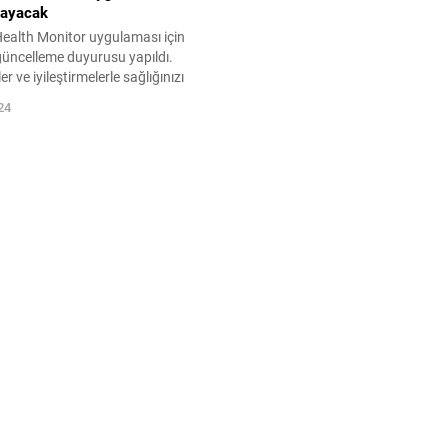
mayacak
alth Monitor uygulaması için
güncelleme duyurusu yapıldı.
ler ve iyileştirmelerle sağlığınızı
ip edin. Detaylar için
24
ziyaret edin!