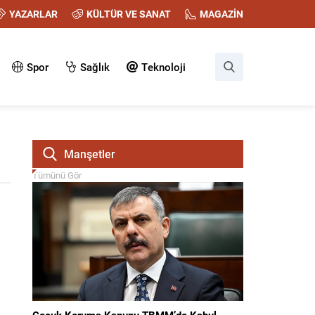
YAZARLAR
KÜLTÜR VE SANAT
MAGAZİN
Spor
Sağlık
Teknoloji
Manşetler
Tümünü Gör
Çocuk Koruma Kanunu TBMM’de Kabul