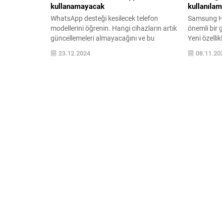
kullanamayacak
kullanıla
WhatsApp desteği kesilecek telefon
Samsung He
modellerini öğrenin. Hangi cihazların artık
önemli bir 
güncellemeleri almayacağını ve bu
Yeni özellik
durumun kullanıcılar için ne anlama
daha iyi tak
23.12.2024
08.11.20
geldiğini keşfedin. Bilgilerinizi güncel
makalemizi 
tutmak için yazımızı okuyun!