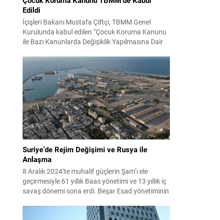
Edildi
İçişleri Bakanı Mustafa Çiftçi, TBMM Genel
Kurulunda kabul edilen “Çocuk Koruma Kanunu
ile Bazı Kanunlarda Değişiklik Yapılmasına Dair
Kanun Teklifi” hakkında sosyal medya
hesabından açıklama yaptı. Bakan Çiftçi,
çocukları kötülüğe terk etmeyeceklerini
vurgulayarak, her çocuğun korunmasının
toplumun geleceğine yapılan yatırım olduğunu
belirtti. Çiftçi, devletin bu düzenlemeyle sadece
ceza vermekle kalmayacağını;...
Suriye’de Rejim Değişimi ve Rusya ile
Anlaşma
8 Aralık 2024’te muhalif güçlerin Şam’ı ele
geçirmesiyle 61 yıllık Baas yönetimi ve 13 yıllık iç
savaş dönemi sona erdi. Beşar Esad yönetiminin
çöküşü sonrası ülke, ağır bir yara ve siyasi
boşlukla karşı karşıya kaldı; Esad ise destekçisi