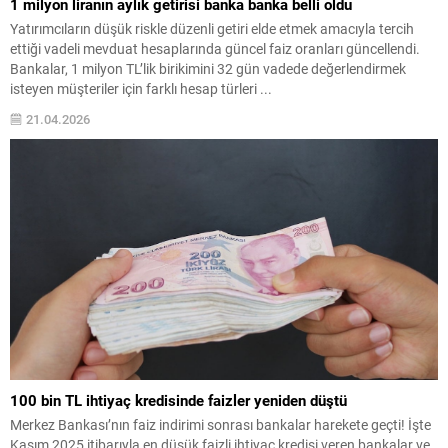
1 milyon liranın aylık getirisi banka banka belli oldu
Yatırımcıların düşük riskle düzenli getiri elde etmek amacıyla tercih
ettiği vadeli mevduat hesaplarında güncel faiz oranları güncellendi.
Bankalar, 1 milyon TL’lik birikimini 32 gün vadede değerlendirmek
isteyen müşteriler için farklı hesap türleri ...
21.04.2026
100 bin TL ihtiyaç kredisinde faizler yeniden düştü
Merkez Bankası’nın faiz indirimi sonrası bankalar harekete geçti! İşte
Kasım 2025 itibarıyla en düşük faizli ihtiyaç kredisi veren bankalar ve