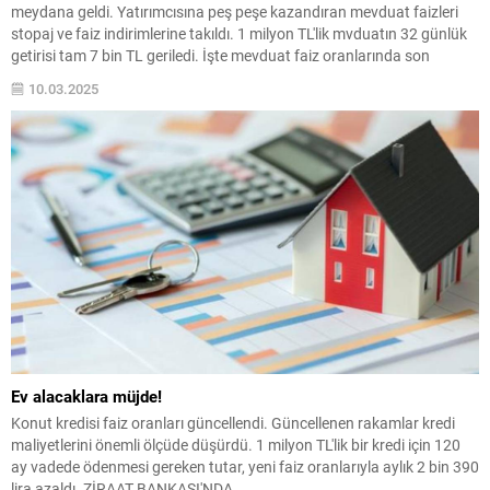
meydana geldi. Yatırımcısına peş peşe kazandıran mevduat faizleri
stopaj ve faiz indirimlerine takıldı. 1 milyon TL'lik mvduatın 32 günlük
getirisi tam 7 bin TL geriledi. İşte mevduat faiz oranlarında son
durum...
10.03.2025
Ev alacaklara müjde!
Konut kredisi faiz oranları güncellendi. Güncellenen rakamlar kredi
maliyetlerini önemli ölçüde düşürdü. 1 milyon TL'lik bir kredi için 120
ay vadede ödenmesi gereken tutar, yeni faiz oranlarıyla aylık 2 bin 390
lira azaldı. ZİRAAT BANKASI'NDA ...