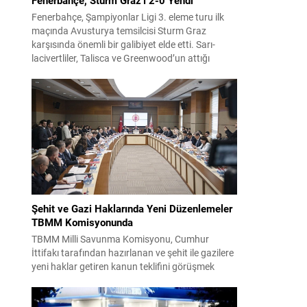
Fenerbahçe, Şampiyonlar Ligi 3. eleme turu ilk
maçında Avusturya temsilcisi Sturm Graz
karşısında önemli bir galibiyet elde etti. Sarı-
lacivertliler, Talisca ve Greenwood’un attığı
gollerle sahadan 2-0 üstün ayrıldı ve rövanş
öncesi avantaj sağladı. Karşılaşma sonrası
takım yönetimi mücadeleyi değerlendirdi ve
gelecek planlarına dair bilgi verdi. Futboldan
sorumlu yönetici Cihan Kamer,...
Şehit ve Gazi Haklarında Yeni Düzenlemeler
TBMM Komisyonunda
TBMM Milli Savunma Komisyonu, Cumhur
İttifakı tarafından hazırlanan ve şehit ile gazilere
yeni haklar getiren kanun teklifini görüşmek
üzere toplandı. Görüşmelerin sonunda teklif
komisyonda kabul edildi ve bir dizi düzenleme