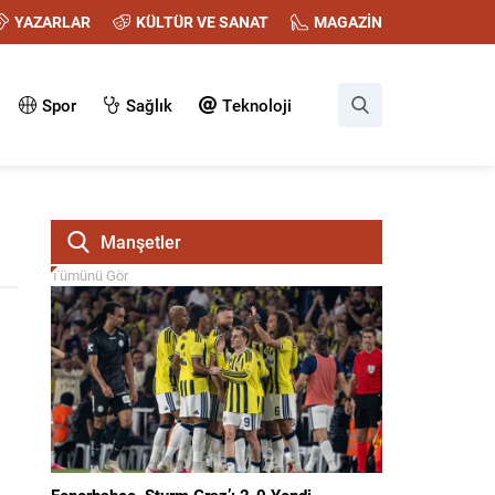
YAZARLAR
KÜLTÜR VE SANAT
MAGAZİN
Spor
Sağlık
Teknoloji
Manşetler
Tümünü Gör
Fenerbahçe, Sturm Graz’ı 2-0 Yendi