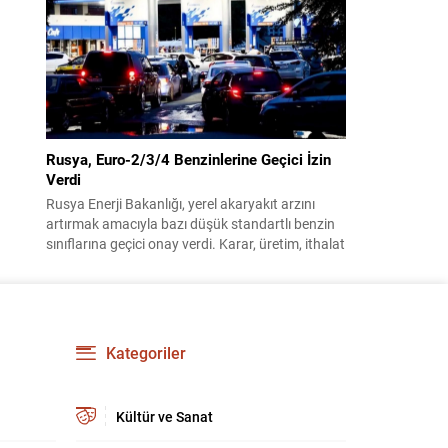
benimsendi. Teklif kapsamında, vazife
malullerinden hayatını kaybedenlerin anne ve
babalarına bağlanacak aylık tutarının, net asgari
ücretin altında olmayacağı hükme bağlanıyor....
Rusya, Euro-2/3/4 Benzinlerine Geçici İzin
Verdi
Rusya Enerji Bakanlığı, yerel akaryakıt arzını
artırmak amacıyla bazı düşük standartlı benzin
sınıflarına geçici onay verdi. Karar, üretim, ithalat
ve satışa yönelik uygulanacak sınırlamaları 1
Temmuz 2027’ye kadar kaldırıyor. Açıklamada
bu düzenlemenin kalıcı bir çevre politikası
değişikliği anlamına gelmediği vurgulanıyor;
kararın geçici olduğu ve uzun vadeli çevre
Kategoriler
hedeflerinden sapma amaçlanmadığı...
Kültür ve Sanat