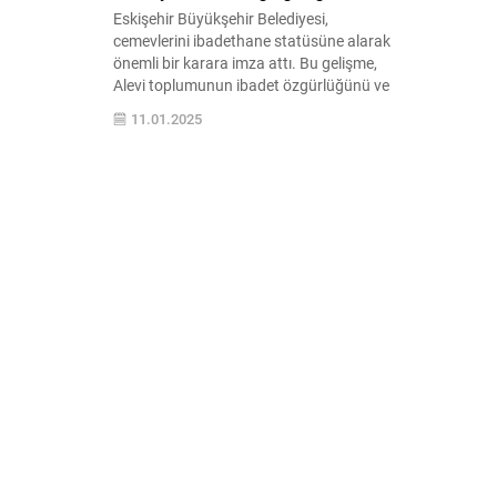
Eskişehir Büyükşehir Belediyesi,
cemevlerini ibadethane statüsüne alarak
önemli bir karara imza attı. Bu gelişme,
Alevi toplumunun ibadet özgürlüğünü ve
sosyal entegrasyonunu destekleyecek
11.01.2025
yeni bir adım olarak değerlendiriliyor.