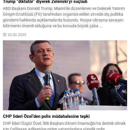
Trump “diktatör” diyerek Zelenski’yi suçladı
ABD Başkanı Donald Trump, Miami'de düzenlenen ve Gelecek Yatırım
Girişim Enstitüsü (FII) tarafından organize edilen zirvede dış politika
gündemi hakkında açıklamalarda bulundu. Rusya-Ukrayna savaşını
bitirmenin önemli olduğuna ve bu konuda büyük çaba ...
20.02.2025
CHP lideri Özel’den polis müdahalesine tepki
CHP lideri Özgür Özel, İBB Başkanı Ekrem İmamoğlu'na destek olmak
için Çağlayan Adliyesi'ne giden vatandaşlara yönelik polis