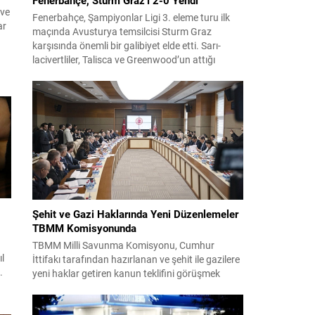
 ve
Fenerbahçe, Şampiyonlar Ligi 3. eleme turu ilk
ar
maçında Avusturya temsilcisi Sturm Graz
karşısında önemli bir galibiyet elde etti. Sarı-
lacivertliler, Talisca ve Greenwood’un attığı
gollerle sahadan 2-0 üstün ayrıldı ve rövanş
,
öncesi avantaj sağladı. Karşılaşma sonrası
takım yönetimi mücadeleyi değerlendirdi ve
gelecek planlarına dair bilgi verdi. Futboldan
sorumlu yönetici Cihan Kamer,...
Şehit ve Gazi Haklarında Yeni Düzenlemeler
TBMM Komisyonunda
TBMM Milli Savunma Komisyonu, Cumhur
l
İttifakı tarafından hazırlanan ve şehit ile gazilere
.
yeni haklar getiren kanun teklifini görüşmek
üzere toplandı. Görüşmelerin sonunda teklif
komisyonda kabul edildi ve bir dizi düzenleme