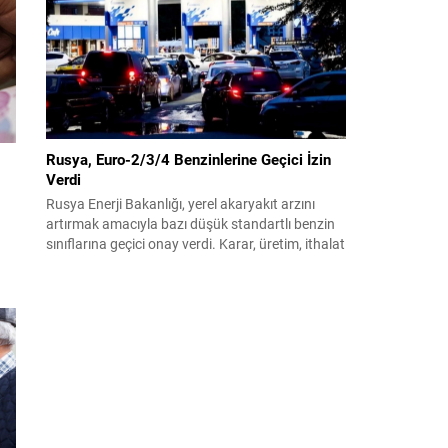
benimsendi. Teklif kapsamında, vazife
malullerinden hayatını kaybedenlerin anne ve
babalarına bağlanacak aylık tutarının, net asgari
ücretin altında olmayacağı hükme bağlanıyor....
Rusya, Euro-2/3/4 Benzinlerine Geçici İzin
Verdi
Rusya Enerji Bakanlığı, yerel akaryakıt arzını
artırmak amacıyla bazı düşük standartlı benzin
sınıflarına geçici onay verdi. Karar, üretim, ithalat
ve satışa yönelik uygulanacak sınırlamaları 1
ak.
Temmuz 2027’ye kadar kaldırıyor. Açıklamada
bu düzenlemenin kalıcı bir çevre politikası
değişikliği anlamına gelmediği vurgulanıyor;
kararın geçici olduğu ve uzun vadeli çevre
hedeflerinden sapma amaçlanmadığı...