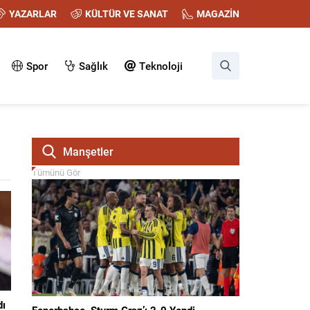
YAZARLAR
KÜLTÜR VE SANAT
MAGAZİN
Spor
Sağlık
Teknoloji
Manşetler
Tümünü Gör
dı
Fenerbahçe, Sturm Graz’ı 2-0 Yendi