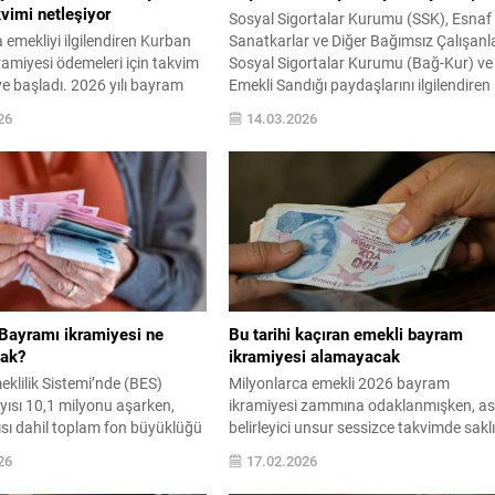
vimi netleşiyor
Sosyal Sigortalar Kurumu (SSK), Esnaf
 emekliyi ilgilendiren Kurban
Sanatkarlar ve Diğer Bağımsız Çalışanl
amiyesi ödemeleri için takvim
Sosyal Sigortalar Kurumu (Bağ-Kur) ve
e başladı. 2026 yılı bayram
Emekli Sandığı paydaşlarını ilgilendiren
 göre ikramiyelerin Mayıs ayının
ödeme süreci bugün resmen start aldı.
26
14.03.2026
nda hesaplara yatırılması
Emekli maaşları ve bayram ikramiyeleri
belirlenen ...
ayramı ikramiyesi ne
Bu tarihi kaçıran emekli bayram
cak?
ikramiyesi alamayacak
eklilik Sistemi’nde (BES)
Milyonlarca emekli 2026 bayram
ayısı 10,1 milyonu aşarken,
ikramiyesi zammına odaklanmışken, ası
ısı dahil toplam fon büyüklüğü
belirleyici unsur sessizce takvimde saklı
 liraya ulaştı. BES’ten emekli
Şubat ve Nisan aylarında yapılacak
26
17.02.2026
yısı ise 451 bini geçti. Mart
başvurular, hem Ramazan hem de
esiyle birlikte Ramazan
Kurban Bayramı ödemelerini doğrudan