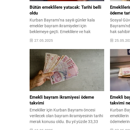
Bütün emeklilere yatacak: Tarihi belli
Emeklileri
oldu
ödeme tari
Kurban Bayramı’na sayılı günler kala
Sosyal Güv
emekler bayram ikramiyeleri için
Bayramı'nd
beklemeye geçti. Emeklilere ve hak
hak sahibin
sahiplerine yapılan Ramazan ve Kurban
ikramiye öd
27.05.2025
25.05.20
Bayramı ikramiyesi için zam beklentileri
2-4 Haziran
boşa çıkarken 2018'de verilmeye
yatması bek
başlanan ikramiyeler, bu yıl yüzde ...
Emekli bayram ikramiyesi ödeme
Emekli ba
takvimi
takvimi ne
Emekliler için Kurban Bayramı öncesi
Kurban Bayr
verilecek olan bayram ikramiyesinin tarihi
emeklileri
merak konusu oldu. Bu yıl yüzde 33,33
ödemelerine
oranında artırılan bayram ikramiyesi 4 bin
birlikte eme