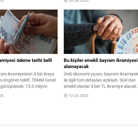
25
26.04.2025
şti. Peki, ödemeler ne zaman
ortaya koyması bakımından önem arz
İşte SSK, Bağ-Kur ve Emekli
ediyor. Güncel veriler, farklı kadro ve
klilerini ilgilendiren tüm
statülerdeki kamu ...
amiyesi ödeme tarihi belli
Bu kişiler emekli bayram ikramiyesi
alamayacak
am ikramiyesinin 4 bin liraya
Ünlü ekonomi yazarı, bayram ikramiyele
nı öngören teklif, TBMM Genel
ile ilgili tüm detayları açıkladı. SGK'dan
 görüşülecek. 15,5 milyon
emekli olanlar 4 bin TL ikramiye alacak.
gilendiren düzenlemenin, 2025
Peki kimler bu ikramiyeden
25
12.03.2025
,4 milyar liralık ek yük
yararlanamayacak? Dul ve yetim aylığı
ekleniyor.
alanlar ne kadar ikramiye alacak? İşte
emekli bayram ikramiyeleri ile ilgili tüm
detaylar...