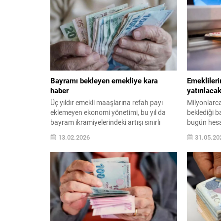
TL olarak ödenen tutarın ...
Bayramı ...
Bayramı bekleyen emekliye kara
Emeklileri
haber
yatırılaca
Üç yıldır emekli maaşlarına refah payı
Milyonlarca
eklemeyen ekonomi yönetimi, bu yıl da
beklediği b
bayram ikramiyelerindeki artışı sınırlı
bugün hesa
tutmayı planlıyor. Hazine ve Maliye
13.02.2026
31.05.20
Bakanlığı'nın ikramiye zammı ile bütçede
oluşabilecek ek maliyetlere ilişkin etki
raporu ...