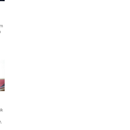
am
n
li
ik
,
nu