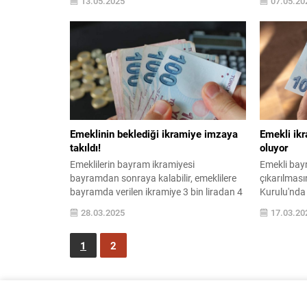
13.05.2025
07.05.20
liraya yükselirken, ödemelerin hangi gün
yükseltilmi
yapılacağı araştırılıyor. İşte ortaya çıkan
yapılacak? 
ödeme takvimi...
Sandığı eme
detaylar…
Emeklinin beklediği ikramiye imzaya
Emekli ikr
takıldı!
oluyor
Emeklilerin bayram ikramiyesi
Emekli bayr
bayramdan sonraya kalabilir, emeklilere
çıkarılması
bayramda verilen ikramiye 3 bin liradan 4
Kurulu'nda
bin liraya yükselmişti düzenleme içeren
emekliyi il
28.03.2025
17.03.20
kanun teklifi Genel Kurul'da kabul edilerek
bütçesine 28
yasallaştı. Yasallaşan kanun teklifinin
getirmesi b
1
2
meclisten geç ...