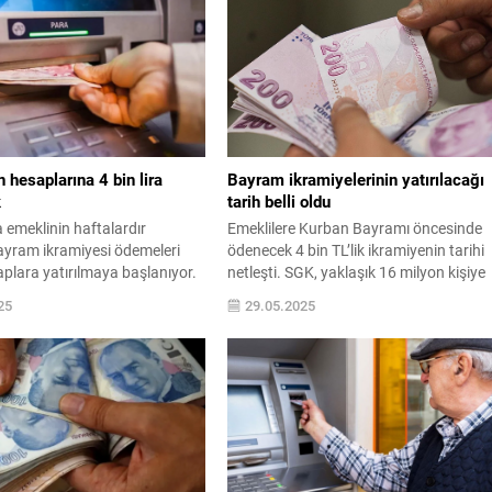
etkiliyor. Bu kritik tarihi kaçıranlar ise
zamlı ikramiyeden tamamen mahrum
kalacak.
n hesaplarına 4 bin lira
Bayram ikramiyelerinin yatırılacağı
k
tarih belli oldu
 emeklinin haftalardır
Emeklilere Kurban Bayramı öncesinde
ayram ikramiyesi ödemeleri
ödenecek 4 bin TL’lik ikramiyenin tarihi
plara yatırılmaya başlanıyor.
netleşti. SGK, yaklaşık 16 milyon kişiye
toplamda 57,4 milyar TL ödeme yapac
25
29.05.2025