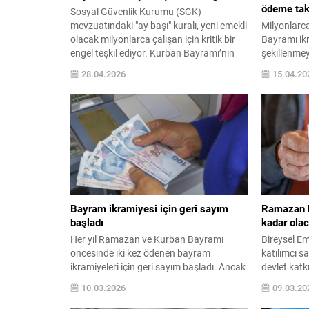
ödeme tak
Sosyal Güvenlik Kurumu (SGK)
mevzuatındaki "ay başı" kuralı, yeni emekli
Milyonlarca
olacak milyonlarca çalışan için kritik bir
Bayramı ikr
engel teşkil ediyor. Kurban Bayramı’nın
şekillenmey
bu yıl 27 Mayıs tarihinde başlayacak
tarihlerine
28.04.2026
15.04.20
olması nedeniyle, bayram ikramiyesi
son haftası
alabilmenin ön koşulu ...
bekleniyor.
Bayram ikramiyesi için geri sayım
Ramazan B
başladı
kadar ola
Her yıl Ramazan ve Kurban Bayramı
Bireysel Em
öncesinde iki kez ödenen bayram
katılımcı s
ikramiyeleri için geri sayım başladı. Ancak
devlet katk
2026 yılı için zam bekleyen emeklilere
2,36 trilyon
10.03.2026
09.03.20
kötü haber bizzat iktidarın ekonomi
olanların sa
kurmaylarından geldi. 2025 yılında 4 bin
ayının gelm