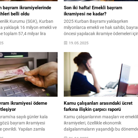
n bayram ikramiyelerinde
Son iki hafta! Emekli bayram
hleri belli oldu
ikramiyesi ne kadar?
enlik Kurumu (SGK), Kurban
2025 Kurban Bayramı yaklaşırken
a yaklaşık 16 milyon emekli ve
milyonlarca emekli ve hak sahibi, bayr
e toplam 57,4 milyar lira
öncesi yapılacak ikramiye ödemeleri içi
eyecek. Emekli ikramiyelerinin
geri sayıma geçti. SSK, Bağ-Kur ve Emek
25
19.05.2025
 tarihleri arasında hesaplara
Sandığı emeklilerinin yanı sıra dul ve
leniyor.
yetimler, gaziler, şehit yakınları ve çeşitli
sosyal ...
yram ikramiyesi ödeme
Kamu çalışanları arasındaki ücret
tleşiyor
farkına ilişkin çarpıcı raporü
amı'na sayılı günler kala
Kamu çalışanlarının maaşları ve emeklil
n gözü bayram ikramiyesi
ikramiyeleri, özellikle ekonomik
 çevrildi. Yapılan zamla
dalgalanmaların yaşandığı bu dönemde
kli ikramiyesi 4 bin TL’ye
devletin temsili olan memurun durumu