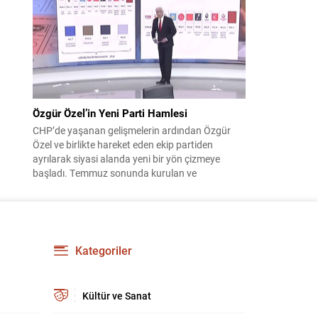
çıktısı, üç ülkenin imza attığı Mekke Ortak
Savunma Anlaşması oldu. Anlaşma; ortak
güvenlik yaklaşımıyla bölgesel barış, istikrar...
Özgür Özel’in Yeni Parti Hamlesi
CHP’de yaşanan gelişmelerin ardından Özgür
Özel ve birlikte hareket eden ekip partiden
ayrılarak siyasi alanda yeni bir yön çizmeye
başladı. Temmuz sonunda kurulan ve
kamuoyunda “Yeni Parti” olarak anılan oluşum,
kısa sürede muhalif medyanın gündemine girdi.
Kuruluşun hemen ardından bazı anket sonuçları
kamuoyuna yansıyınca, partinin tabanda karşılık
bulduğu iddiaları gündemi...
Kategoriler
Kültür ve Sanat