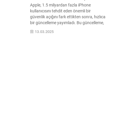
Apple, 1.5 milyardan fazla iPhone
kullanıcısını tehdit eden önemli bir
güvenlik açığını fark ettikten sonra, hızlıca
bir güncelleme yayımladı. Bu güncelleme,
kritik bir sıfırıncı gün açığından
13.03.2025
yararlanan karmaşık siber saldırılara
karşı korunmayı ...