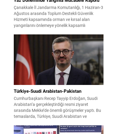
Çanakkale İl Jandarma Komutanlığı, 1 Haziran-3
Ağustos arasında Toplum Destekli Güvenlik
Hizmeti kapsamında orman ve kırsal alan
yangınlarını önlemeye yönelik kapsamlı
bilgilendirme çalışmaları yürüttü. On iki ilçede
görev yapan 178 tim ve 742 personel, sahada
aktif olarak halkı bilinçlendirdi ve denetim
faaliyetleri gerçekleştirdi. Faaliyetler esnasında
bin 315 biçerdöver ve balya...
Türkiye-Suudi Arabistan-Pakistan
Cumhurbaşkanı Recep Tayyip Erdoğan, Suudi
Arabistan’a gerçekleştirdiği resmi ziyaret
sırasında Mekke’de önemli görüşmeler yaptı. Bu
temaslarda, Türkiye, Suudi Arabistan ve
Pakistan arasında savunma alanında yeni bir iş
birliği çerçevesi oluşturuldu. Ziyaretin en somut