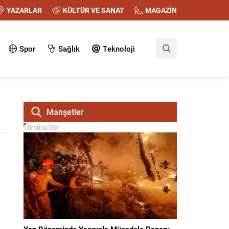
YAZARLAR
KÜLTÜR VE SANAT
MAGAZİN
Spor
Sağlık
Teknoloji
Manşetler
Tümünü Gör
Yaz Döneminde Yangınla Mücadele Raporu