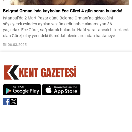
Belgrad Ormanı’nda kaybolan Ece Gürel 4 gün sonra bulundu!
İstanbul’da 2 Mart Pazar günü Belgrad Ormanı’na gideceğini
söyleyerek evinden ayrılan ve günlerdir haber alınamayan 36
yaşındaki Ece Gürel, sağ olarak bulundu. Hafif yaralı ancak bilinci açık
olan Gürel, olay yerindeki ilk müdahalenin ardından hastaneye
kaldırıldı. Kağıthane Gültepe Mahallesi’ndeki evinden ayrıldıktan
06.03.2025
sonra kendisinden haber alınamayan Ece Gürel için başlatılan
arama...