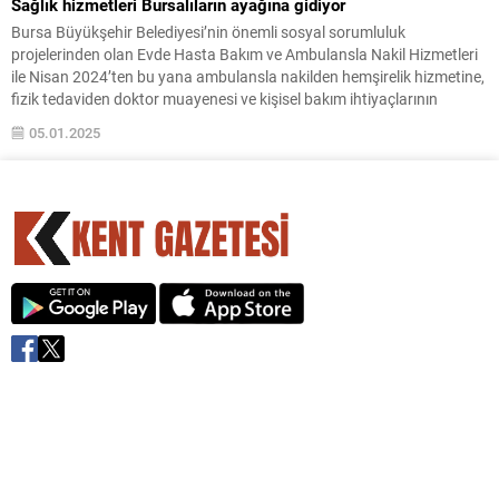
Sağlık hizmetleri Bursalıların ayağına gidiyor
Bursa Büyükşehir Belediyesi’nin önemli sosyal sorumluluk
projelerinden olan Evde Hasta Bakım ve Ambulansla Nakil Hizmetleri
ile Nisan 2024’ten bu yana ambulansla nakilden hemşirelik hizmetine,
fizik tedaviden doktor muayenesi ve kişisel bakım ihtiyaçlarının
karşılanmasına kadar hastalara yaklaşık 135 bin kez ücretsiz sağlık
05.01.2025
hizmeti verildi. Bursa Büyükşehir Belediyesi, Sağlık İşleri Dairesi...