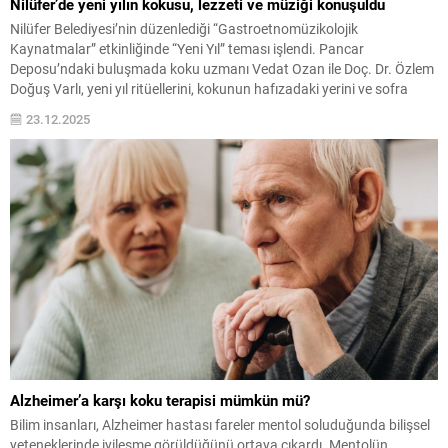
Nilüfer’de yeni yılın kokusu, lezzeti ve müziği konuşuldu
Nilüfer Belediyesi’nin düzenlediği “Gastroetnomüzikolojik
Kaynatmalar” etkinliğinde “Yeni Yıl” teması işlendi. Pancar
Deposu’ndaki buluşmada koku uzmanı Vedat Ozan ile Doç. Dr. Özlem
Doğuş Varlı, yeni yıl ritüellerini, kokunun hafızadaki yerini ve sofra
kültürünü katılımcılarla paylaştı. Nilüfer Belediyesi, kültür, sanat ve
23.12.2025
gastronomi meraklılarını buluşturmaya devam ediyor. Pancar
Deposu’nda düzenlenen “Gastroetnomüzikolojik Kaynatmalar”
serisinin...
Alzheimer’a karşı koku terapisi mümkün mü?
Bilim insanları, Alzheimer hastası fareler mentol soluduğunda bilişsel
yeteneklerinde iyileşme görüldüğünü ortaya çıkardı. Mentolün,