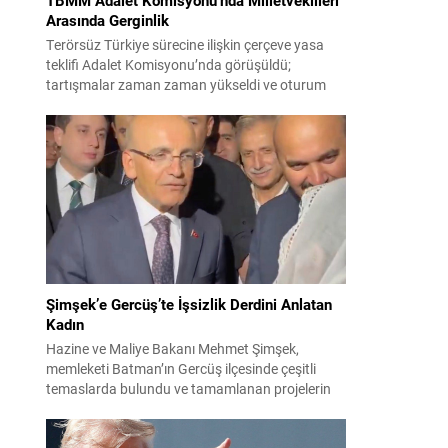
Arasında Gerginlik
Terörsüz Türkiye sürecine ilişkin çerçeve yasa
teklifi Adalet Komisyonu’nda görüşüldü;
tartışmalar zaman zaman yükseldi ve oturum
kısa süreliğine kesintiye uğradı. Komisyon
çalışmalarında kimi milletvekilleri arasında sözlü
gerilim yaşandı, daha sonra fiziksel arbede çıktı.
Görüşme sırasında İyi Parti ile MHP milletvekilleri
arasında söz düellosu başladı; taraflar birbirlerini
sert ifadelerle eleştirdi. Tartışma...
Şimşek’e Gercüş’te İşsizlik Derdini Anlatan
Kadın
Hazine ve Maliye Bakanı Mehmet Şimşek,
memleketi Batman’ın Gercüş ilçesinde çeşitli
temaslarda bulundu ve tamamlanan projelerin
açılış törenlerine katıldı. Ziyareti sırasında, bölge
sakinleriyle sohbet ettiği esnada bir yaşlı kadının