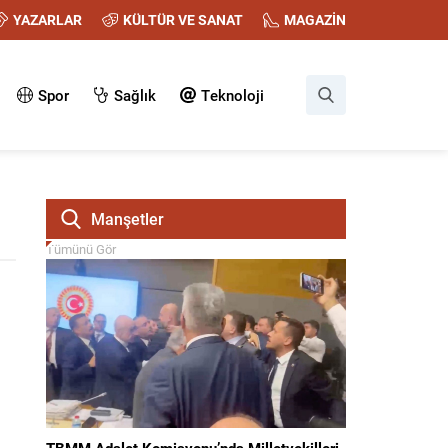
YAZARLAR
KÜLTÜR VE SANAT
MAGAZİN
Spor
Sağlık
Teknoloji
Manşetler
Tümünü Gör
TBMM Adalet Komisyonu’nda Milletvekilleri