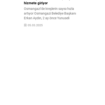
hizmete giriyor
Osmangazi’de kreşlerin sayısı hızla
artıyor Osmangazi Belediye Başkanı
Erkan Aydın, 2 ay önce Yunuseli
Mahallesi’nde temeli atılan kreş ve
05.03.2025
gündüz bakım evinin 3 ay içinde hizmete
açılacağının müjdesini verdi.
Osmangazi’deki her mahalleyi kreş ve
gündüz bakım evleriyle buluşturmayı
hedefleyen Osmangazi Belediye Başkanı
Erkan Aydın, Yunuseli Mahallesi’nde 2 ay
önce temelini...