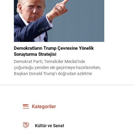
çocuklarının işsizliğine dair yakınmasını dinledi.
Kadının dertlerini Kürtçe olarak doğrudan Bakan
Şimşek’e aktarması, orada bulunanların ilgisini
çekti. Şimşek ise samimi bir...
Demokratların Trump Çevresine Yönelik
Soruşturma Stratejisi
Demokrat Parti, Temsilciler Meclisi’nde
çoğunluğu yeniden ele geçirmeye hazırlanırken,
Başkan Donald Trump’ı doğrudan azletme
yoluna gitmek yerine, onun siyasi ve ticari ağını
hedef alan kapsamlı soruşturmalar yürütmeyi
planlıyor. Parti yöneticileri ve komisyon
danışmanları, şirketler, yükleniciler ve finans
kuruluşları üzerinden belge ve tanıklık toplama
Kategoriler
yöntemlerini değerlendiriyor. Demokratlar, Beyaz
Saray’la doğrudan çatışmaya...
Kültür ve Sanat