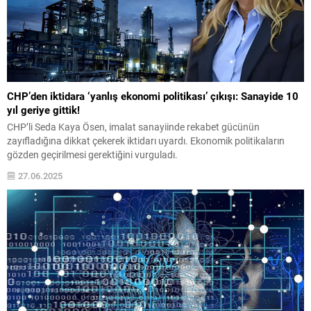
CHP’den iktidara ‘yanlış ekonomi politikası’ çıkışı: Sanayide 10
yıl geriye gittik!
CHP’li Seda Kaya Ösen, imalat sanayiinde rekabet gücünün
zayıfladığına dikkat çekerek iktidarı uyardı. Ekonomik politikaların
gözden geçirilmesi gerektiğini vurguladı.
27.06.2025