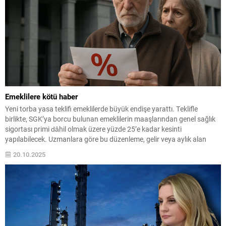
Emeklilere kötü haber
Yeni torba yasa teklifi emeklilerde büyük endişe yarattı. Teklifle
birlikte, SGK’ya borcu bulunan emeklilerin maaşlarından genel sağlık
sigortası primi dâhil olmak üzere yüzde 25’e kadar kesinti
yapılabilecek. Uzmanlara göre bu düzenleme, gelir veya aylık alan
milyonlarca emekliyi doğrudan etkileyecek. Sosyal güvenlik sistemine
20.10.2025
ek kaynak sağlamak amacıyla hazırlanan teklif, emeklilerin
bütçesinde...