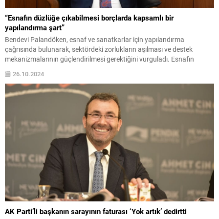
“Esnafın düzlüğe çıkabilmesi borçlarda kapsamlı bir
yapılandırma şart”
Bendevi Palandöken, esnaf ve sanatkarlar için yapılandırma
çağrısında bulunarak, sektördeki zorlukların aşılması ve destek
mekanizmalarının güçlendirilmesi gerektiğini vurguladı. Esnafın
geleceği için önemli adımlar atılmalı.
26.10.2024
AK Parti’li başkanın sarayının faturası ‘Yok artık’ dedirtti