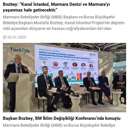
Bozbey: “Kanal İstanbul, Marmara Denizi ve Marmara’yı
yaşanmaz hale getirecektir.”
Marmara Belediyeler Birliği (MBB) Başkanı ve Bursa Büyükşehir
Belediye Başkanı Mustafa Bozbey, Kanal İstanbul Projesi’nin deprem
riski açısından dünyanın en hassas coğrafyalarından biri olan
Marmara Bölgesi’ni daha kırılgan hale getireceğini belirterek, “Kanal
05.01.2025
İstanbul’un maliyetinin 65 milyar dolara ulaşabileceği ifade ediliyor. 1
milyon riskli yapının derhal iyileştirilmesi çok daha önemli bu...
Başkan Bozbey, BM İklim Değişikliği Konferansı’nda konuştu
Marmara Belediyeler Birliği (MBB) ve Bursa Büyükşehir Belediye