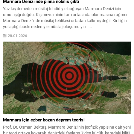
Marmara Denizi’nde pinna nobilis çıktı
Yaz kış demeden müsilaj tehdidiyle boğuşan Marmara Denizi için
umut ışığı doğdu. Kış mevsiminin tam ortasında olunmasına rağmen
Marmara Denizi’nde müsilaj tehlikesi ortadan kalkmış değil. Kirliliğin
yol açtığı baskı nedeniyle müsilaj oluşumu yılın ...
28.01.2026
Marmara için ezber bozan deprem teorisi
Prof. Dr. Osman Bektaş, Marmara Denizi’nin jeofizik yapısına dair yeni
bir teori ortaya koyarak, denizdeki fayların 7’den küçük, karadaki kilitli