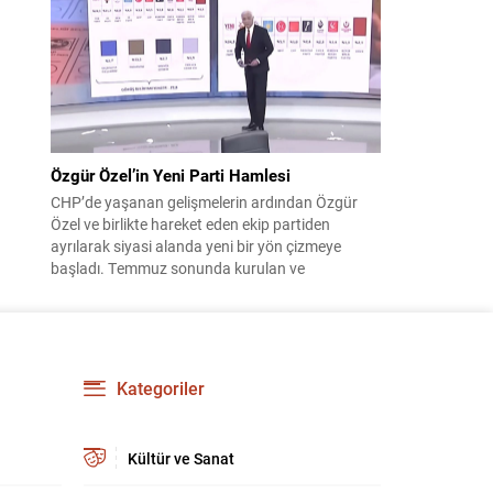
çıktısı, üç ülkenin imza attığı Mekke Ortak
Savunma Anlaşması oldu. Anlaşma; ortak
güvenlik yaklaşımıyla bölgesel barış, istikrar...
Özgür Özel’in Yeni Parti Hamlesi
CHP’de yaşanan gelişmelerin ardından Özgür
Özel ve birlikte hareket eden ekip partiden
ayrılarak siyasi alanda yeni bir yön çizmeye
başladı. Temmuz sonunda kurulan ve
kamuoyunda “Yeni Parti” olarak anılan oluşum,
kısa sürede muhalif medyanın gündemine girdi.
Kuruluşun hemen ardından bazı anket sonuçları
kamuoyuna yansıyınca, partinin tabanda karşılık
bulduğu iddiaları gündemi...
Kategoriler
Kültür ve Sanat