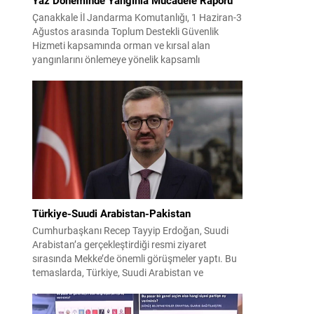
Çanakkale İl Jandarma Komutanlığı, 1 Haziran-3
Ağustos arasında Toplum Destekli Güvenlik
Hizmeti kapsamında orman ve kırsal alan
yangınlarını önlemeye yönelik kapsamlı
bilgilendirme çalışmaları yürüttü. On iki ilçede
görev yapan 178 tim ve 742 personel, sahada
aktif olarak halkı bilinçlendirdi ve denetim
faaliyetleri gerçekleştirdi. Faaliyetler esnasında
bin 315 biçerdöver ve balya...
Türkiye-Suudi Arabistan-Pakistan
Cumhurbaşkanı Recep Tayyip Erdoğan, Suudi
Arabistan’a gerçekleştirdiği resmi ziyaret
sırasında Mekke’de önemli görüşmeler yaptı. Bu
temaslarda, Türkiye, Suudi Arabistan ve
Pakistan arasında savunma alanında yeni bir iş
birliği çerçevesi oluşturuldu. Ziyaretin en somut