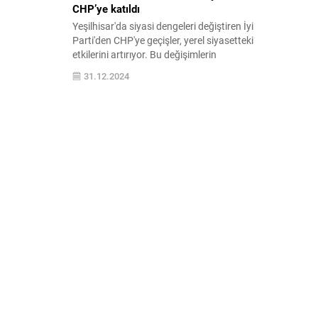
CHP’ye katıldı
Yeşilhisar'da siyasi dengeleri değiştiren İyi
Parti'den CHP'ye geçişler, yerel siyasetteki
etkilerini artırıyor. Bu değişimlerin
ardındaki sebepler ve sonuçları hakkında
31.12.2024
detaylı bir inceleme.