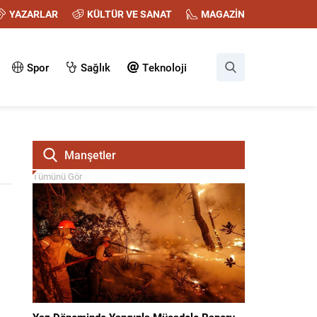
YAZARLAR
KÜLTÜR VE SANAT
MAGAZİN
Spor
Sağlık
Teknoloji
Manşetler
Tümünü Gör
Yaz Döneminde Yangınla Mücadele Raporu