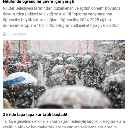
Nilüfer’de öğrenciler çevre için yarıştı
Nilüfer Belediyesi tarafından düzenlenen ve eğitim dönemi boyunca
devam eden Bitkisel Atık Yağ ve Atık Pil Toplama yarışmalarına
öğrenciler büyük katılım sağladı. Öğrenciler, 2024-2025 eğitim
döneminde toplam 10 bin 955 kilogram bitkisel atık yağ ve bin 263
kilogram atık pil toplayarak çevrenin korunmasına önemli katkı
05.06.2025
sağladılar. Nilüfer Belediyesi ve Nilüfer...
35 ilde lapa lapa kar tatili başladı!
Türkiye genelinde etkili olan kar yağışı nedeniyle birçok ilde eğitime ara
verildi. Valilik ve kaymakamlıklardan yapılan açıklamalara göre, 20